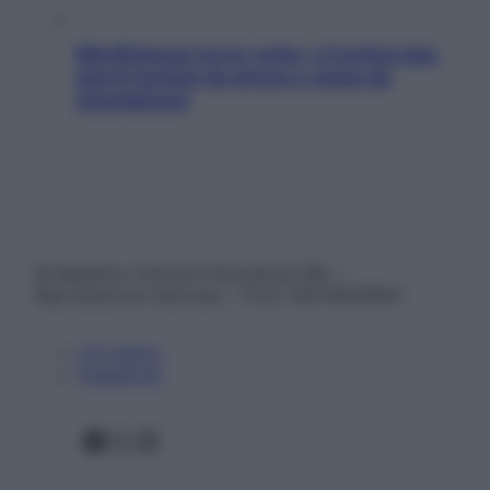
Mindfulness tra le vette: a Cortina due
giorni lontani da stress e ansia da
smartphone
© Belpietro Edizioni Periodiche SRL –
Riproduzione riservata – P.Iva 13673600964
Chi siamo
Pubblicità
Facebook
X
Instagram