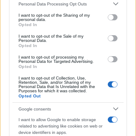
Personal Data Processing Opt Outs
This information may also be disclosed by us to third parties
on the IAB’s List of Downstream Participants that may further
I want to opt-out of the Sharing of my
disclose it to other third parties.
personal data.
Opted In
Please note that this website/app uses one or more Google
services and may gather and store information including but
I want to opt-out of the Sale of my
Personal Data.
not limited to your visit or usage behaviour. You may click to
Opted In
grant or deny consent to Google and its third-party tags to
use your data for below specified purposes in below Google
I want to opt-out of processing my
consent section.
Personal Data for Targeted Advertising.
Opted In
I want to opt-out of Collection, Use,
Retention, Sale, and/or Sharing of my
Personal Data that Is Unrelated with the
Purposes for which it was collected.
Opted Out
Google consents
I want to allow Google to enable storage
related to advertising like cookies on web or
device identifiers in apps.