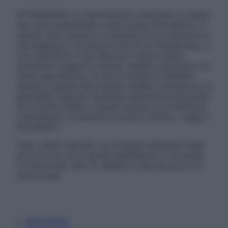
ATTENZIONE: Le informazioni contenute in questo
sito sono presentate a solo scopo informativo, in
nessun caso possono costituire la formulazione di
una diagnosi o la prescrizione di un trattamento, e
non intendono e non devono in alcun modo
sostituire il rapporto diretto medico-paziente o la
visita specialistica. Si raccomanda di chiedere
sempre il parere del proprio medico curante e/o di
specialisti riguardo qualsiasi indicazione riportata.
Se si hanno dubbi o quesiti sull’uso di un farmaco
è necessario contattare il proprio medico. Leggi il
Disclaimer »
Tutti i diritti riservati. Le immagini utilizzate negli
articoli sono di proprietà dell’editore o concesse
in licenza per l’uso. È vietata la riproduzione non
autorizzata.
Informativa