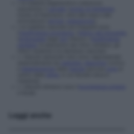
▪
le malattie degenerative colpiscono
soprattutto il
cervello
(
morbo di Alzheimer
,
morbo di Parkinson), oltre alle ossa e alle
articolazioni (
artrosi
,
osteoporosi
);
▪
le malattie vascolari più frequenti sono
l’
insufficienza coronarica
, l’
infarto del miocardio
,
l’
arteriopatia
degli
arti
inferiori, l’
insufficienza
cardiaca
, le alterazioni del ritmo cardiaco, gli
infarti cerebrali e le demenze vascolari;
▪
i disturbi sensoriali visivi sono rappresentati
essenzialmente da
cataratta
,
glaucoma
cronico
e
degenerazione
della
macula
(piccola
zona
al
centro della
retina
, in cui l’acuità visiva è
massima);
▪
i disturbi sfinterici sono l’
incontinenza urinaria
e fecale.
Leggi anche