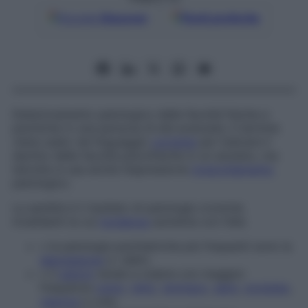
Google
Discover
Fonti preferite
Deterioramento patologico delle facoltà fisiche e
psichiche in una persona di età avanzata. Il termine
viene usato nel linguaggio
corrente
per indicare il
declino delle facoltà psicofisiche in un anziano,
ma
talvolta si usa anche l’espressione
invecchiamento
patologico.
La senilità è il risultato di patologie croniche
invalidanti la cui
incidenza
aumenta con l’età:
▪
le patologie psichiatriche più frequenti sono la
depressione
e i deliri;
▪
il
cancro
tende a colpire con maggior
frequenza
colon
,
retto
,
stomaco
,
seno
,
prostata
,
vescica
e cute;