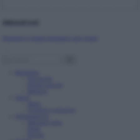
Abbonati ora!
Starbene ti regala benessere ogni mese!
Benessere
Psicologia
Rimedi naturali
Bellezza
Salute
News
Problemi e soluzioni
Alimentazione
Mangiare sano
Diete
Ricette