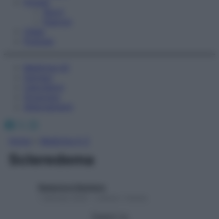
Fitness
Sport
Esercizi
Video
Podcast
Medicina AZ
Farmaci
Calcolatori
Oroscopo
Abbonamenti
Facebook
X
Instagram
Home
»
Medicina A-Z
Scleredema
Redazione Starbene
1 Gennaio 2025 – Lettura 1 minuto
Seguici su