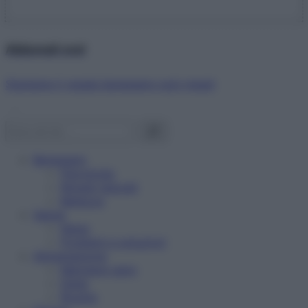
Abbonati ora!
Starbene ti regala benessere ogni mese!
Benessere
Psicologia
Rimedi naturali
Bellezza
Salute
News
Problemi e soluzioni
Alimentazione
Mangiare sano
Diete
Ricette