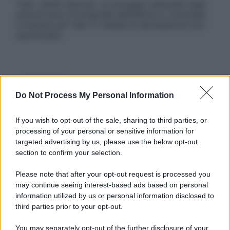
Tutti i diritti riservati. Le immagini utilizzate negli
articoli sono di proprietà dell’editore o concesse
in licenza per l’uso. È vietata la riproduzione non
autorizzata.
Informativa
Privacy Policy
Do Not Process My Personal Information
Cookie Policy
Note Legali
If you wish to opt-out of the sale, sharing to third parties, or
Preferenze Privacy
processing of your personal or sensitive information for
targeted advertising by us, please use the below opt-out
section to confirm your selection.
Please note that after your opt-out request is processed you
may continue seeing interest-based ads based on personal
information utilized by us or personal information disclosed to
third parties prior to your opt-out.
You may separately opt-out of the further disclosure of your