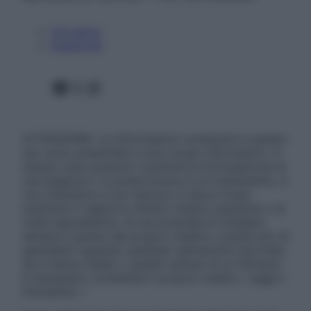
Chi siamo
Pubblicità
Facebook
X
Instagram
ATTENZIONE: Le informazioni contenute in questo
sito sono presentate a solo scopo informativo, in
nessun caso possono costituire la formulazione di
una diagnosi o la prescrizione di un trattamento, e
non intendono e non devono in alcun modo
sostituire il rapporto diretto medico-paziente o la
visita specialistica. Si raccomanda di chiedere
sempre il parere del proprio medico curante e/o di
specialisti riguardo qualsiasi indicazione riportata.
Se si hanno dubbi o quesiti sull’uso di un farmaco
è necessario contattare il proprio medico. Leggi il
Disclaimer »