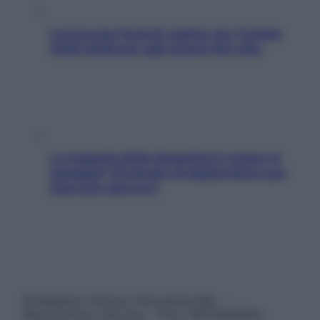
L’oroscopo food di Jupiter per l’estate
2026 dedicato agli amanti del cibo
La trappola della dopamina ti segue in
spiaggia? Strategie di digital detox per
staccare davvero
© Belpietro Edizioni Periodiche SRL –
Riproduzione riservata – P.Iva 13673600964