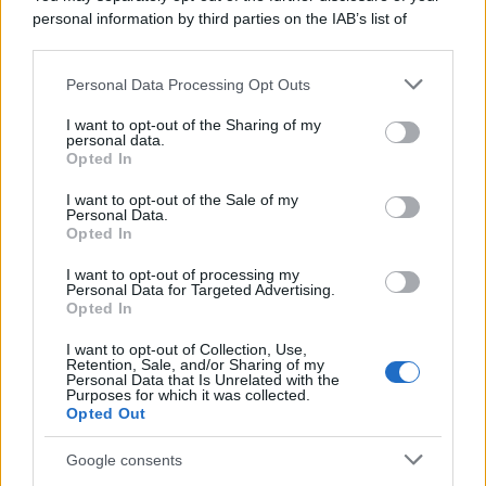
personal information by third parties on the IAB’s list of
downstream participants.
Personal Data Processing Opt Outs
This information may also be disclosed by us to third parties
on the IAB’s List of Downstream Participants that may further
I want to opt-out of the Sharing of my
disclose it to other third parties.
personal data.
Opted In
Please note that this website/app uses one or more Google
services and may gather and store information including but
I want to opt-out of the Sale of my
Personal Data.
not limited to your visit or usage behaviour. You may click to
Opted In
grant or deny consent to Google and its third-party tags to
use your data for below specified purposes in below Google
I want to opt-out of processing my
consent section.
Personal Data for Targeted Advertising.
Opted In
I want to opt-out of Collection, Use,
Retention, Sale, and/or Sharing of my
Personal Data that Is Unrelated with the
Purposes for which it was collected.
Opted Out
Google consents