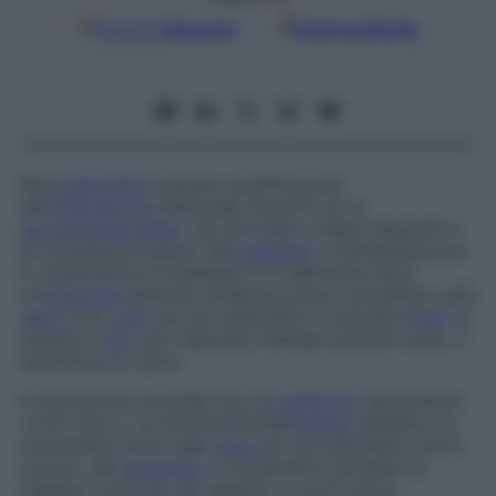
Google
Discover
Fonti preferite
Rara
patologia
cutanea, caratterizzata
dall’
infiltrazione
della pelle da parte di un
mucopolisaccaride
, che dà luogo a edemi ispessiti e
di consistenza lignea. Nel
bambino
e nell’adolescente
lo scleredema si manifesta 4-6 settimane dopo
un’
infezione
batterica streptococcica, esordendo sulla
nuca
e sul
collo
per poi estendersi a macchia d’
olio
su
schiena e
arti
; per regredire impiega qualche mese, o
addirittura un anno.
Il trattamento prevede l’uso di
antibiotici
(penicillina)
a forti dosi o corticosteroidi.Nell’
adulto
diabetico lo
scleredema inizia sulla
nuca
per poi estendersi, poco
a poco, alle
estremità
. Il trattamento prevede un
maggior controllo del diabete. In certi casi lo