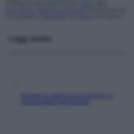
scleredema rappresenta il primo
segno
della
sclerodermia
(
malattia autoimmune
caratterizzata da
un progressivo
indurimento
del
derma
e dei visceri).
Leggi anche
Contare le calorie serve ancora? La
risposta della nutrizionista