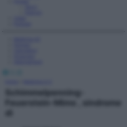
Fitness
Sport
Esercizi
Video
Podcast
Medicina AZ
Farmaci
Calcolatori
Oroscopo
Abbonamenti
Facebook
X
Instagram
Home
»
Medicina A-Z
Schimmelpenning-
Feuerstein-Mims , sindrome
di