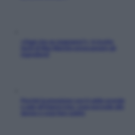
«Oggi che se magnamo?»: 4 ricette
facili di Max Mariola senza pesare gli
ingredienti
Perché la pressione con il caldo scende
e sale all’improvviso: cosa succede alle
donne e cosa fare subito