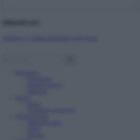
Abbonati ora!
Starbene ti regala benessere ogni mese!
Benessere
Psicologia
Rimedi naturali
Bellezza
Salute
News
Problemi e soluzioni
Alimentazione
Mangiare sano
Diete
Ricette