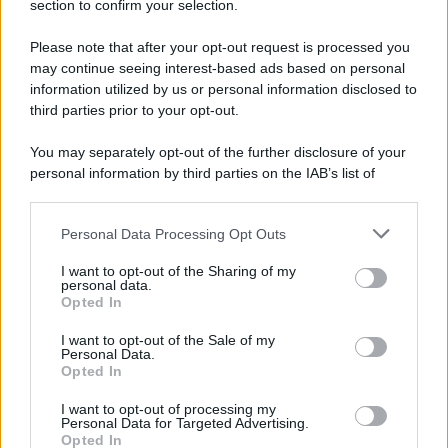
section to confirm your selection.
Please note that after your opt-out request is processed you
may continue seeing interest-based ads based on personal
information utilized by us or personal information disclosed to
third parties prior to your opt-out.
You may separately opt-out of the further disclosure of your
personal information by third parties on the IAB’s list of
downstream participants.
Personal Data Processing Opt Outs
This information may also be disclosed by us to third parties
on the IAB’s List of Downstream Participants that may further
I want to opt-out of the Sharing of my
disclose it to other third parties.
personal data.
Opted In
Please note that this website/app uses one or more Google
services and may gather and store information including but
I want to opt-out of the Sale of my
Personal Data.
not limited to your visit or usage behaviour. You may click to
Opted In
grant or deny consent to Google and its third-party tags to
use your data for below specified purposes in below Google
I want to opt-out of processing my
consent section.
Personal Data for Targeted Advertising.
Opted In