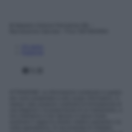
© Belpietro Edizioni Periodiche SRL –
Riproduzione riservata – P.Iva 13673600964
Chi siamo
Pubblicità
Facebook
X
Instagram
ATTENZIONE: Le informazioni contenute in questo
sito sono presentate a solo scopo informativo, in
nessun caso possono costituire la formulazione di
una diagnosi o la prescrizione di un trattamento, e
non intendono e non devono in alcun modo
sostituire il rapporto diretto medico-paziente o la
visita specialistica. Si raccomanda di chiedere