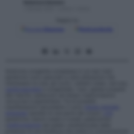
Redazione Starbene
1 Gennaio 2025 – Lettura 1 minuto
Seguici su
Google
Discover
Fonti preferite
Sindrome congenita complessa in cui nevi (nei)
epidermici sono associati a varie alterazioni che
interessano la cute, gli occhi, i sistemi osseo, nervoso,
cardiovascolare
e urogenitale. I nevi, spesso presenti
alla nascita, subiscono nel tempo trasformazioni
verrucose e pigmentarie. Tra le possibili
manifestazioni secondarie vi sono
ritardo mentale
,
emiparesi
(paralisi di una parte del corpo),
crisi
epilettiche, lesioni ossee e costali, palatoschisi
(
malformazione
del palato caratterizzata dalla
presenza di una fenditura che mette in comunicazione