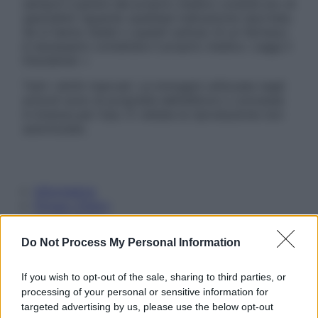
sempre il parere del proprio medico curante e/o di
specialisti riguardo qualsiasi indicazione riportata.
Se si hanno dubbi o quesiti sull’uso di un farmaco
è necessario contattare il proprio medico. Leggi il
Disclaimer »
Tutti i diritti riservati. Le immagini utilizzate negli
articoli sono di proprietà dell’editore o concesse
in licenza per l’uso. È vietata la riproduzione non
autorizzata.
Informativa
Privacy Policy
Cookie Policy
Note Legali
Do Not Process My Personal Information
Preferenze Privacy
If you wish to opt-out of the sale, sharing to third parties, or
processing of your personal or sensitive information for
targeted advertising by us, please use the below opt-out