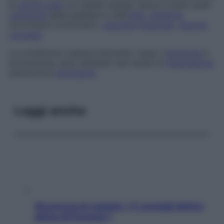
la
cavità orale
con quella nasale), lesioni oculari quali
coloboma
della palpebra e dell’
iride
,
nistagmo
(movimenti involontari),
cataratta
bilaterale
,
opacità
corneale
.
La condizione colpisce entrambi i sessi. L’
eziologia
è
sconosciuta; sono attestati casi isolati di
trasmissione
autosomica
dominante
.
Leggi anche
Sicurezza al volante: i 5 consigli dell’ex
pilota di Formula 1