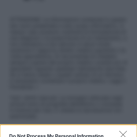
ATTENZIONE: Le informazioni contenute in questo
sito sono presentate a solo scopo informativo, in
nessun caso possono costituire la formulazione di
una diagnosi o la prescrizione di un trattamento, e
non intendono e non devono in alcun modo
sostituire il rapporto diretto medico-paziente o la
visita specialistica. Si raccomanda di chiedere
sempre il parere del proprio medico curante e/o di
specialisti riguardo qualsiasi indicazione riportata.
Se si hanno dubbi o quesiti sull’uso di un farmaco
è necessario contattare il proprio medico. Leggi il
Disclaimer »
Tutti i diritti riservati. Le immagini utilizzate negli
articoli sono di proprietà dell’editore o concesse
in licenza per l’uso. È vietata la riproduzione non
autorizzata.
Do Not Process My Personal Information