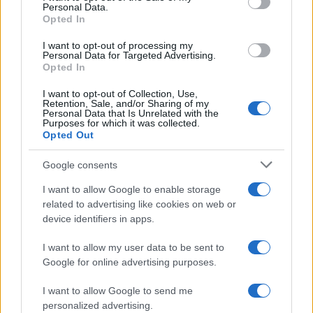
Personal Data.
not limited to your visit or usage behaviour. You may click to
Opted In
grant or deny consent to Google and its third-party tags to
use your data for below specified purposes in below Google
I want to opt-out of processing my
consent section.
Personal Data for Targeted Advertising.
Opted In
I want to opt-out of Collection, Use,
Retention, Sale, and/or Sharing of my
Personal Data that Is Unrelated with the
Purposes for which it was collected.
Opted Out
Google consents
I want to allow Google to enable storage
related to advertising like cookies on web or
device identifiers in apps.
I want to allow my user data to be sent to
Google for online advertising purposes.
I want to allow Google to send me
personalized advertising.