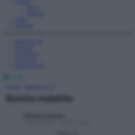
Fitness
Sport
Esercizi
Video
Podcast
Medicina AZ
Farmaci
Calcolatori
Oroscopo
Abbonamenti
Facebook
X
Instagram
Home
»
Medicina A-Z
Quinta malattia
Redazione Starbene
1 Gennaio 2025 – Lettura 1 minuto
Seguici su