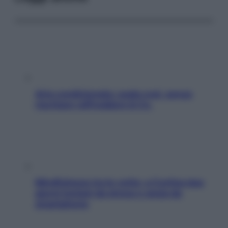
Aria condizionata: usala così, senza
rischiare raffreddore & Co.
Mindfulness tra le vette: a Cortina due
giorni lontani da stress e ansia da
smartphone