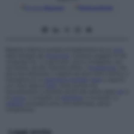
Google
Discover
Fonti preferite
Malattia infettiva causata probabilmente da un
virus
della famiglia dei
Parvovirus
. Colpisce soggetti di età
compresa tra i 3 e gli 8 anni, che si contagiano, per
via diretta, da altri individui affetti. L’
incubazione
, che
dura due settimane, è seguita da lieve rialzo termico e
insorgenza di un
esantema a farfalla
(
naso
e zigomi)
con cute calda al
tatto
. Dopo poche ore,
l’arrossamento si estende anche alla radice degli
arti
e
al
tronco
, e compare un
esantema
a coccarda. La
malattia
scompare entro una settimana, senza
complicanze.
Leggi anche