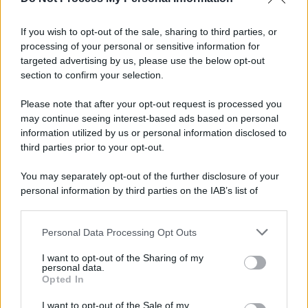
Informativa
Privacy Policy
If you wish to opt-out of the sale, sharing to third parties, or
Cookie Policy
processing of your personal or sensitive information for
Note Legali
targeted advertising by us, please use the below opt-out
Preferenze Privacy
section to confirm your selection.
Please note that after your opt-out request is processed you
may continue seeing interest-based ads based on personal
information utilized by us or personal information disclosed to
third parties prior to your opt-out.
You may separately opt-out of the further disclosure of your
personal information by third parties on the IAB’s list of
downstream participants.
Personal Data Processing Opt Outs
This information may also be disclosed by us to third parties
on the IAB’s List of Downstream Participants that may further
I want to opt-out of the Sharing of my
disclose it to other third parties.
personal data.
Opted In
Please note that this website/app uses one or more Google
services and may gather and store information including but
I want to opt-out of the Sale of my