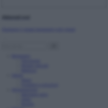
Abbonati ora!
Starbene ti regala benessere ogni mese!
Benessere
Psicologia
Rimedi naturali
Bellezza
Salute
News
Problemi e soluzioni
Alimentazione
Mangiare sano
Diete
Ricette