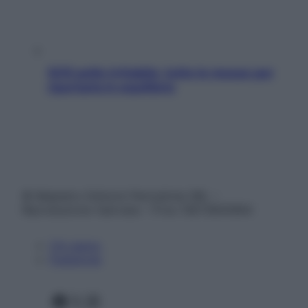
SOS pelle irritabile: tutte le mosse per
riportarla in equilibrio
© Belpietro Edizioni Periodiche SRL –
Riproduzione riservata – P.Iva 13673600964
Chi siamo
Pubblicità
Facebook
X
Instagram