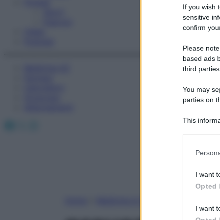
Fitness
If you wish 
Sport
sensitive in
Esercizi
confirm your
Video
Podcast
Please note
based ads b
Medicina AZ
third parties
Farmaci
Calcolatori
You may sepa
Oroscopo
parties on t
Abbonamenti
This informa
Facebook
X
Instagram
Participants
Please note
Persona
information 
deny consent
I want t
in below Go
Opted 
Home
»
Medicina A-Z
I want t