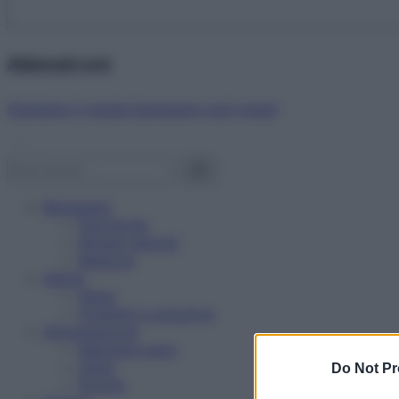
Abbonati ora!
Starbene ti regala benessere ogni mese!
Benessere
Psicologia
Rimedi naturali
Bellezza
Salute
News
Problemi e soluzioni
Alimentazione
Mangiare sano
Diete
Do Not Pr
Ricette