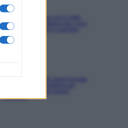
Perché la pressione con il caldo
scende e sale all’improvviso: cosa
succede alle donne e cosa fare
subito
Doccia, lavarsi tutti i giorni fa male
alla pelle? I miti da sfatare per
proteggerla davvero senza
stressarla