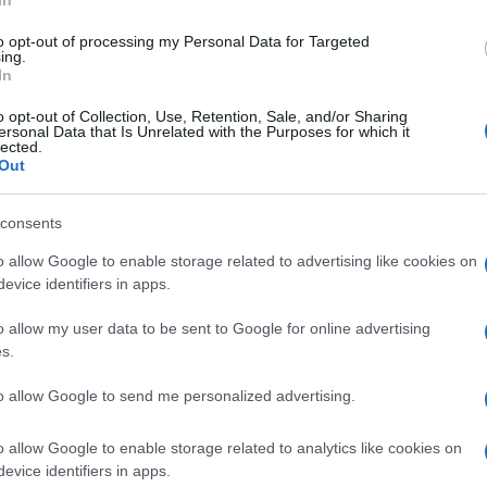
dei tumori
In
to opt-out of processing my Personal Data for Targeted
ing.
In
o opt-out of Collection, Use, Retention, Sale, and/or Sharing
Le
ersonal Data that Is Unrelated with the Purposes for which it
lected.
Out
ti preferite
consents
o allow Google to enable storage related to advertising like cookies on
evice identifiers in apps.
o allow my user data to be sent to Google for online advertising
i
morte
, dopo le malattie cardiovascolari. Negli ultimi
s.
no rivelate sempre più efficaci, aumentando le
er ogni 2 persone che si ammalano di
tumore
, 1 può
to allow Google to send me personalized advertising.
ntuali di
guarigione
definitiva sono molto elevate.
ibili negli anni a venire, grazie allo sviluppo delle
gressi della ricerca, il
cancro
rimane nonostante una
o allow Google to enable storage related to analytics like cookies on
evice identifiers in apps.