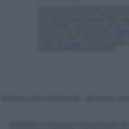
Il punto 8 del Codice europeo sottolinea l’
riconoscere precocemente l’insorgenza d
sono ancora curabili e guaribili. Nella ma
cause benigne, talvolta banali; pertanto è
medico nel caso tali sintomi siano
persist
racconto di come il disturbo è comparso
l’origine del
sintomo
. In alcune occasioni
degli accertamenti più approfonditi.
© Belpietro Edizioni Periodiche SRL – Riproduzione riser
ATTENZIONE: Le informazioni contenute in questo sito 