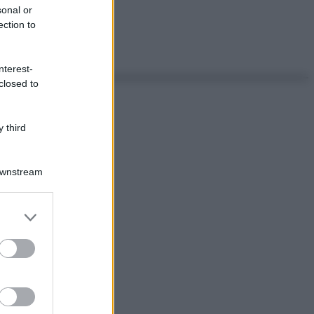
sonal or
ection to
nterest-
closed to
 third
Downstream
er and store
to grant or
ed purposes