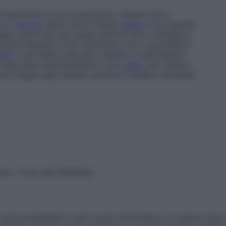
importanza di non trascurare i segnali utili a
i un
tumore
. Molti tumori danno
segno
di sé quando
ggior parte dei casi questi sintomi sono collegati a
 bene imparare a non allarmarsi, ma a consultare il
enti
. Il più delle volte per il medico è sufficiente il
, associato eventualmente a una
visita
, per chiarire
, per fugare ogni dubbio, possono rendersi necessari
vata – P.Iva 13673600964
sono presentate a solo scopo informativo, in nessun caso p