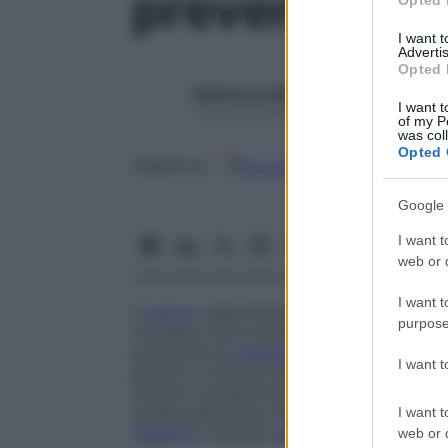
prevenzione 
Opted 
I want 
Advertis
Opted 
Redazione Starbene
I want t
1 Gennaio 2025 – Lettura 3 minuti
of my P
was col
Opted 
Google
Discover
Fon
Seguici su
Google 
I want t
web or d
I want t
Il
cancro
rappresenta la seconda causa d
purpose
trent’anni nuove possibilità di cura si so
possibilità di
guarigione
, e attualmente p
I want 
guarire. In alcune forme tumorali le perce
Ulteriori possibilità di cura saranno dispon
terapie genetiche. Nonostante i grandi pro
I want t
malattia
a elevata
mortalità
.
web or d