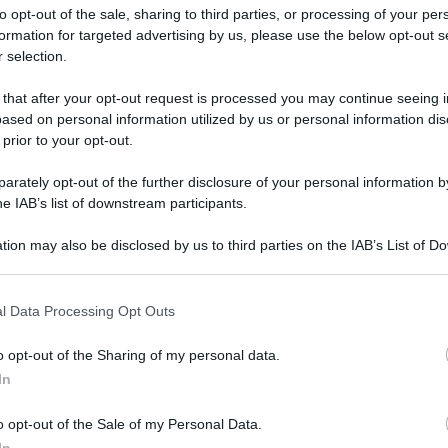
to opt-out of the sale, sharing to third parties, or processing of your per
formation for targeted advertising by us, please use the below opt-out s
 selection.
 that after your opt-out request is processed you may continue seeing i
ased on personal information utilized by us or personal information dis
 prior to your opt-out.
rately opt-out of the further disclosure of your personal information by
he IAB’s list of downstream participants.
tion may also be disclosed by us to third parties on the IAB’s List of 
 that may further disclose it to other third parties.
 that this website/app uses one or more Google services and may gath
l Data Processing Opt Outs
including but not limited to your visit or usage behaviour. You may click 
 to Google and its third-party tags to use your data for below specifi
o opt-out of the Sharing of my personal data.
ogle consent section.
In
o opt-out of the Sale of my Personal Data.