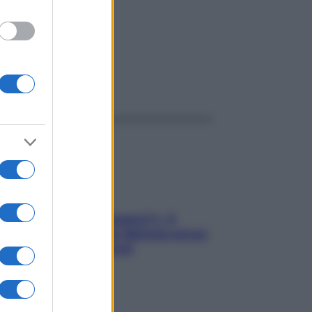
ggi anche
«Oggi che se magnamo?»: 4
ricette facili di Max Mariola senza
pesare gli ingredienti