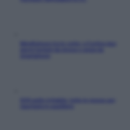
Mindfulness tra le vette: a Cortina due
giorni lontani da stress e ansia da
smartphone
SOS pelle irritabile: tutte le mosse per
riportarla in equilibrio