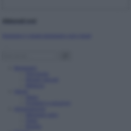
Abbonati ora!
Starbene ti regala benessere ogni mese!
Benessere
Psicologia
Rimedi naturali
Bellezza
Salute
News
Problemi e soluzioni
Alimentazione
Mangiare sano
Diete
Ricette