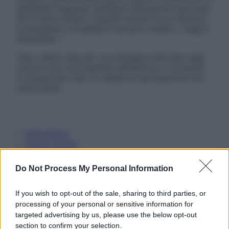
specialisti riguardo qualsiasi indicazione riportata.
Se si hanno dubbi o quesiti sull’uso di un farmaco
è necessario contattare il proprio medico. Leggi il
Disclaimer »
Tutti i diritti riservati. Le immagini utilizzate negli
articoli sono di proprietà dell’editore o concesse
in licenza per l’uso. È vietata la riproduzione non
autorizzata.
Informativa
Privacy Policy
Cookie Policy
Note Legali
Do Not Process My Personal Information
Preferenze Privacy
If you wish to opt-out of the sale, sharing to third parties, or
processing of your personal or sensitive information for
targeted advertising by us, please use the below opt-out
section to confirm your selection.