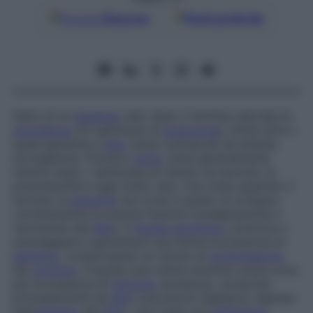
Google
Discover
Fonti preferite
Stato di un
bambino
nato dopo il termine naturale di
gravidanza
(41 settimane di
amenorrea
), limite oltre il
quale gestante e
feto
vanno sottoposti ad attenta
sorveglianza. Poiché il
parto
viene generalmente
indotto dopo 1 settimana di ritardo sul termine, la
postmaturità è oggi molto rara. Una volta superato il
termine, la
placenta
non è più in grado di svolgere
correttamente le proprie funzioni (ossigenazione e
nutrimento del
feto
). Il
liquido amniotico
comincia a
scarseggiare e garantisce una minore protezione al
bambino
, comportando un rischio di
compressione
del
cordone
. Il liquido può inoltre divenire verde scuro
per la presenza di
meconio
(sostanza, composta
principalmente da
bile
e secrezioni digestive, espulsa
dall’
intestino
del
feto
), che rivela una
sofferenza