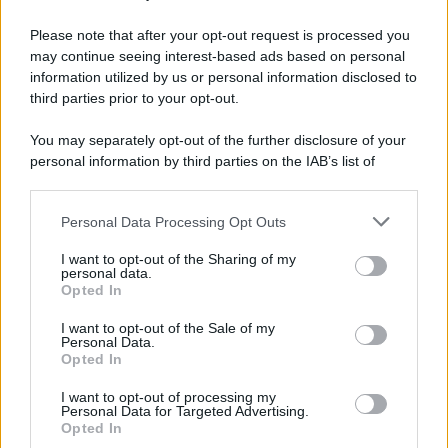
Please note that after your opt-out request is processed you
may continue seeing interest-based ads based on personal
information utilized by us or personal information disclosed to
third parties prior to your opt-out.
You may separately opt-out of the further disclosure of your
personal information by third parties on the IAB’s list of
downstream participants.
Personal Data Processing Opt Outs
This information may also be disclosed by us to third parties
on the IAB’s List of Downstream Participants that may further
I want to opt-out of the Sharing of my
disclose it to other third parties.
personal data.
Opted In
Please note that this website/app uses one or more Google
services and may gather and store information including but
I want to opt-out of the Sale of my
Personal Data.
not limited to your visit or usage behaviour. You may click to
Opted In
grant or deny consent to Google and its third-party tags to
use your data for below specified purposes in below Google
I want to opt-out of processing my
consent section.
Personal Data for Targeted Advertising.
Opted In