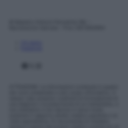
© Belpietro Edizioni Periodiche SRL –
Riproduzione riservata – P.Iva 13673600964
Chi siamo
Pubblicità
Facebook
X
Instagram
ATTENZIONE: Le informazioni contenute in questo
sito sono presentate a solo scopo informativo, in
nessun caso possono costituire la formulazione di
una diagnosi o la prescrizione di un trattamento, e
non intendono e non devono in alcun modo
sostituire il rapporto diretto medico-paziente o la
visita specialistica. Si raccomanda di chiedere
sempre il parere del proprio medico curante e/o di