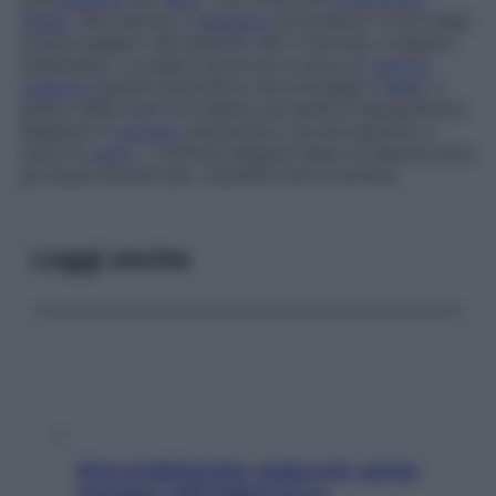
fetale
. Alla nascita, il
bambino
postmaturo è più lungo
ma più leggero dei bambini nati a termine, e appare
disidratato. La pelle è grinzosa e priva di
vernice
caseosa
(patina biancastra che protegge il
feto
); il
palmo delle mani e la pianta dei piedi si desquamano.
Sebbene il
neonato
postmaturo sia più esposto a
rischi in
utero
, i controlli eseguiti dopo la nascita sono
gli stessi previsti per i bambini nati a termine.
Leggi anche
Aria condizionata: usala così, senza
rischiare raffreddore & Co.