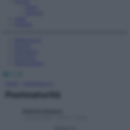
Fitness
Sport
Esercizi
Video
Podcast
Medicina AZ
Farmaci
Calcolatori
Oroscopo
Abbonamenti
Facebook
X
Instagram
Home
»
Medicina A-Z
Postmaturità
Redazione Starbene
1 Gennaio 2025 – Lettura 1 minuto
Seguici su