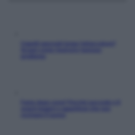
Capelli spezzati lungo l’attaccatura?
Scopri come risolvere l’annoso
problema
Fame dopo cena? Perché succede e 6
snack leggeri e appetitosi che non
rovinano il sonno