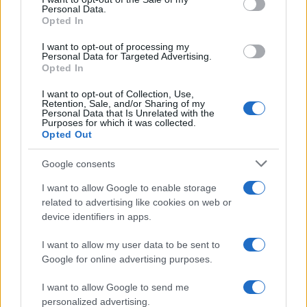
Personal Data.
not limited to your visit or usage behaviour. You may click to
Opted In
grant or deny consent to Google and its third-party tags to
use your data for below specified purposes in below Google
I want to opt-out of processing my
consent section.
Personal Data for Targeted Advertising.
Opted In
I want to opt-out of Collection, Use,
Retention, Sale, and/or Sharing of my
Personal Data that Is Unrelated with the
Purposes for which it was collected.
Opted Out
Google consents
I want to allow Google to enable storage
related to advertising like cookies on web or
device identifiers in apps.
I want to allow my user data to be sent to
Google for online advertising purposes.
I want to allow Google to send me
personalized advertising.