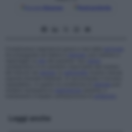
Google
Discover
Fonti preferite
Complicanza respiratoria grave e rara della
pertosse
.
Accompagnata da febbre e
dispnea
, può mettere a
repentaglio la
vita
del paziente. Suo
segno
caratteristico è un aumento importante del numero
dei linfociti nel
sangue
; la
radiografia
mostra vistose
opacità sfumate bilaterali. Si raccomanda il ricovero
ospedaliero, in quanto la condizione di
dispnea
può
rendere necessaria la
respirazione
assistita. Il
trattamento è basato sull’assunzione di
antibiotici
.
Leggi anche