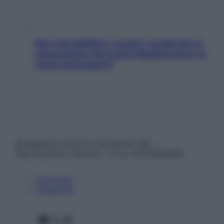
Non solo Maldive: scopri i coralli che si
nascondono nel nostro Mediterraneo (e
come proteggerli)
© Belpietro Edizioni Periodiche SRL –
Riproduzione riservata – P.Iva 13673600964
Chi siamo
Pubblicità
Facebook
X
Instagram