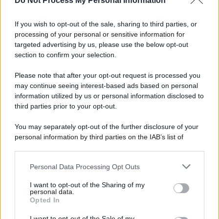
Do Not Process My Personal Information
Informativa
Privacy Policy
If you wish to opt-out of the sale, sharing to third parties, or
Cookie Policy
processing of your personal or sensitive information for
Note Legali
targeted advertising by us, please use the below opt-out
Preferenze Privacy
section to confirm your selection.
Please note that after your opt-out request is processed you
may continue seeing interest-based ads based on personal
information utilized by us or personal information disclosed to
third parties prior to your opt-out.
You may separately opt-out of the further disclosure of your
personal information by third parties on the IAB’s list of
downstream participants.
Personal Data Processing Opt Outs
This information may also be disclosed by us to third parties
on the IAB’s List of Downstream Participants that may further
I want to opt-out of the Sharing of my
disclose it to other third parties.
personal data.
Opted In
Please note that this website/app uses one or more Google
services and may gather and store information including but
I want to opt-out of the Sale of my