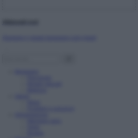
Abbonati ora!
Starbene ti regala benessere ogni mese!
Benessere
Psicologia
Rimedi naturali
Bellezza
Salute
News
Problemi e soluzioni
Alimentazione
Mangiare sano
Diete
Ricette