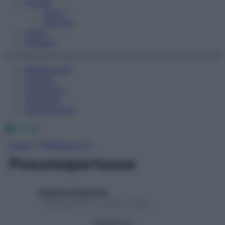
Fitness
Sport
Esercizi
Video
Podcast
Medicina AZ
Farmaci
Calcolatori
Oroscopo
Abbonamenti
Facebook
X
Instagram
Home
»
Medicina A-Z
Pneumopertosse
Redazione Starbene
1 Gennaio 2025 – Lettura 1 minuto
Seguici su