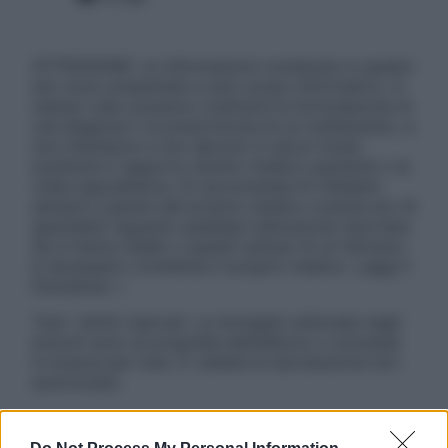
ATTENZIONE: Le informazioni contenute in questo
sito sono presentate a solo scopo informativo, in
nessun caso possono costituire la formulazione di
una diagnosi o la prescrizione di un trattamento, e
non intendono e non devono in alcun modo
sostituire il rapporto diretto medico-paziente o la
visita specialistica. Si raccomanda di chiedere
sempre il parere del proprio medico curante e/o di
specialisti riguardo qualsiasi indicazione riportata.
Se si hanno dubbi o quesiti sull’uso di un farmaco
è necessario contattare il proprio medico. Leggi il
Disclaimer »
Tutti i diritti riservati. Le immagini utilizzate negli
articoli sono di proprietà dell’editore o concesse
in licenza per l’uso. È vietata la riproduzione non
autorizzata.