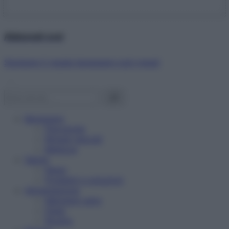
Abbonati ora!
Starbene ti regala benessere ogni mese!
Benessere
Psicologia
Rimedi naturali
Bellezza
Salute
News
Problemi e soluzioni
Alimentazione
Mangiare sano
Diete
Ricette