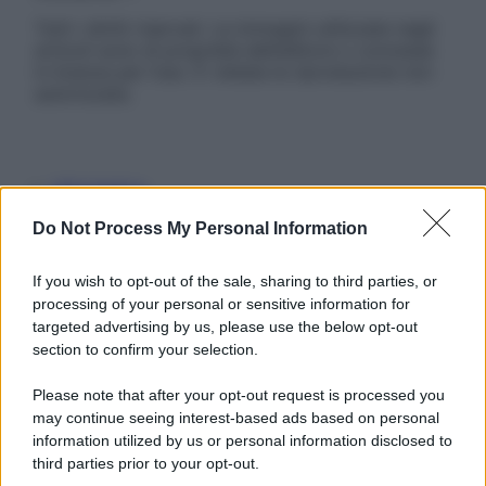
Tutti i diritti riservati. Le immagini utilizzate negli
articoli sono di proprietà dell’editore o concesse
in licenza per l’uso. È vietata la riproduzione non
autorizzata.
Informativa
Privacy Policy
Do Not Process My Personal Information
Cookie Policy
Note Legali
Preferenze Privacy
If you wish to opt-out of the sale, sharing to third parties, or
processing of your personal or sensitive information for
targeted advertising by us, please use the below opt-out
section to confirm your selection.
Please note that after your opt-out request is processed you
may continue seeing interest-based ads based on personal
information utilized by us or personal information disclosed to
third parties prior to your opt-out.