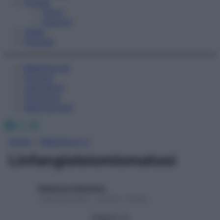
Fitness
Sport
Esercizi
Video
Podcast
Medicina AZ
Farmaci
Calcolatori
Oroscopo
Abbonamenti
Facebook
X
Instagram
Home
»
Medicina A-Z
Linfangioleiomiomatosi
Redazione Starbene
1 Gennaio 2025 – Lettura 1 minuto
Seguici su