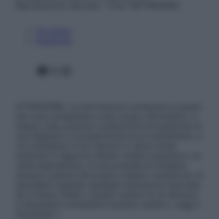
Riproduzione riservata – P.Iva 13673600964
Chi siamo
Pubblicità
Facebook
X
Instagram
ATTENZIONE: Le informazioni contenute in questo
sito sono presentate a solo scopo informativo, in
nessun caso possono costituire la formulazione di
una diagnosi o la prescrizione di un trattamento, e
non intendono e non devono in alcun modo
sostituire il rapporto diretto medico-paziente o la
visita specialistica. Si raccomanda di chiedere
sempre il parere del proprio medico curante e/o di
specialisti riguardo qualsiasi indicazione riportata.
Se si hanno dubbi o quesiti sull’uso di un farmaco
è necessario contattare il proprio medico. Leggi il
Disclaimer »