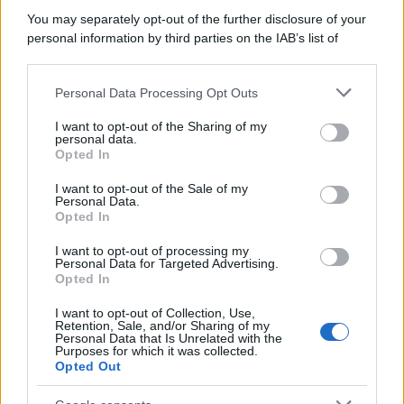
You may separately opt-out of the further disclosure of your
personal information by third parties on the IAB’s list of
downstream participants.
Personal Data Processing Opt Outs
This information may also be disclosed by us to third parties
on the IAB’s List of Downstream Participants that may further
I want to opt-out of the Sharing of my
disclose it to other third parties.
personal data.
Opted In
Please note that this website/app uses one or more Google
services and may gather and store information including but
I want to opt-out of the Sale of my
Personal Data.
not limited to your visit or usage behaviour. You may click to
Opted In
grant or deny consent to Google and its third-party tags to
use your data for below specified purposes in below Google
I want to opt-out of processing my
consent section.
Personal Data for Targeted Advertising.
Opted In
I want to opt-out of Collection, Use,
Retention, Sale, and/or Sharing of my
Personal Data that Is Unrelated with the
Purposes for which it was collected.
Opted Out