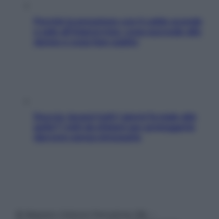
Perché la pressione con il caldo scende
e sale all’improvviso: cosa succede alle
donne e cosa fare subito
Doccia, lavarsi tutti i giorni fa male alla
pelle? I miti da sfatare per proteggerla
davvero senza stressarla
© Belpietro Edizioni Periodiche SRL –