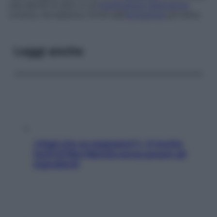
una decina di anni, in un’
insufficienza respiratoria
cronica, ma esistono forme dall’
evoluzione
più lenta.
Leggi anche
«Oggi che se magnamo?»: 4 ricette
facili di Max Mariola senza pesare gli
ingredienti