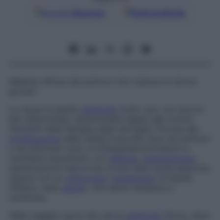
Google
Discover
Fonti preferite
Malattia diffusa dei polmoni che colpisce le donne
giovani.
La causa di questa
patologia
molto rara, non ancora
ben determinata, sembrerebbe legata agli ormoni
femminili della famiglia degli estrogeni. Dovuta alla
proliferazione
delle cellule muscolari lisce nei polmoni
e nei linfonodi vicini, la linfangioleiomiomatosi si
manifesta soprattutto con
dispnea
,
pneumotorace
(penetrazione improvvisa di aria nella cavità pleurica),
oppure con un
chilotorace
(
versamento
di liquido
linfatico nella
pleura
), che hanno tendenza a
recidivare.
Nella maggior parte dei casi la
patologia
sfocia, dopo