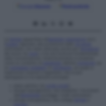
Google
Discover
Fonti preferite
La
laringe
appartiene all’
apparato respiratorio
ed è
l’
organo
deputato alla protezione delle
vie aeree
sottostanti, ma viene utilizzata anche per l’
emissione
del suono (la
voce
), e ha una funzione fondamentale
nella comunicazione. Anatomicamente si presenta
come un condotto di
passaggio
dell’aria
composto
da
un
complesso
scheletro
di
cartilagine
, sul quale si
inseriscono muscoli e legamenti, che si può
distinguere in tre elementi principali:
piano glottico (le
corde vocali
);
laringe sopraglottica, che mediante i movimenti
dell’
epiglottide
protegge i livelli sottostanti;
laringe sottoglottica, che collega
laringe
e
trachea
.