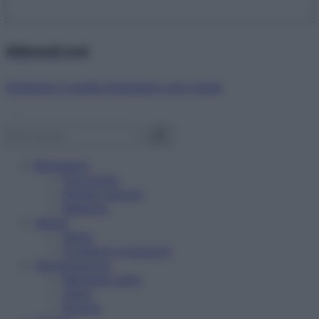
Abbonati ora!
Starbene ti regala benessere ogni mese!
Benessere
Psicologia
Rimedi naturali
Bellezza
Salute
News
Problemi e soluzioni
Alimentazione
Mangiare sano
Diete
Ricette