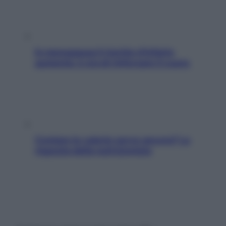
In menopausa il rischio d’infarto
aumenta: è ora di rinforzare il cuore
Contare le calorie serve ancora? La
risposta della nutrizionista