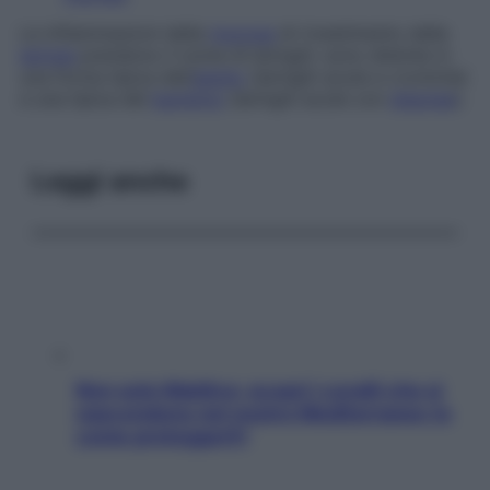
Le infiammazioni della
mucosa
di rivestimento della
laringe
prendono il nome di
laringiti
: sono distinte in
una forma tipica dell’
adulto
(laringiti acute e croniche)
e una tipica del
bambino
(laringiti acute con
dispnea
).
Leggi anche
Non solo Maldive: scopri i coralli che si
nascondono nel nostro Mediterraneo (e
come proteggerli)