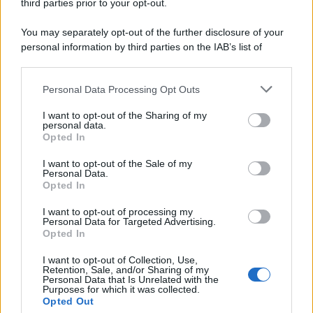
third parties prior to your opt-out.
You may separately opt-out of the further disclosure of your
personal information by third parties on the IAB’s list of
downstream participants.
Personal Data Processing Opt Outs
This information may also be disclosed by us to third parties
on the IAB’s List of Downstream Participants that may further
I want to opt-out of the Sharing of my
disclose it to other third parties.
personal data.
Opted In
Please note that this website/app uses one or more Google
services and may gather and store information including but
I want to opt-out of the Sale of my
Personal Data.
not limited to your visit or usage behaviour. You may click to
Opted In
grant or deny consent to Google and its third-party tags to
use your data for below specified purposes in below Google
I want to opt-out of processing my
consent section.
Personal Data for Targeted Advertising.
Opted In
I want to opt-out of Collection, Use,
Retention, Sale, and/or Sharing of my
Personal Data that Is Unrelated with the
Purposes for which it was collected.
Opted Out