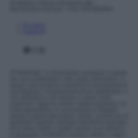
© Belpietro Edizioni Periodiche SRL –
Riproduzione riservata – P.Iva 13673600964
Chi siamo
Pubblicità
Facebook
X
Instagram
ATTENZIONE: Le informazioni contenute in questo
sito sono presentate a solo scopo informativo, in
nessun caso possono costituire la formulazione di
una diagnosi o la prescrizione di un trattamento, e
non intendono e non devono in alcun modo
sostituire il rapporto diretto medico-paziente o la
visita specialistica. Si raccomanda di chiedere
sempre il parere del proprio medico curante e/o di
specialisti riguardo qualsiasi indicazione riportata.
Se si hanno dubbi o quesiti sull’uso di un farmaco
è necessario contattare il proprio medico. Leggi il