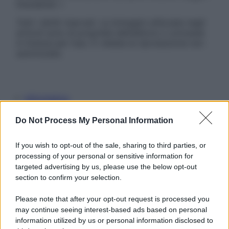
Disclaimer »
Tutti i diritti riservati. Le immagini utilizzate negli
articoli sono di proprietà dell’editore o concesse
in licenza per l’uso. È vietata la riproduzione non
autorizzata.
Informativa
Privacy Policy
Cookie Policy
Do Not Process My Personal Information
Note Legali
Preferenze Privacy
If you wish to opt-out of the sale, sharing to third parties, or
processing of your personal or sensitive information for
targeted advertising by us, please use the below opt-out
section to confirm your selection.
Please note that after your opt-out request is processed you
may continue seeing interest-based ads based on personal
information utilized by us or personal information disclosed to