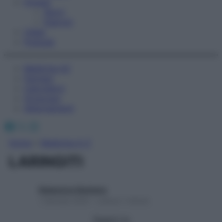
Fitness
Sport
Esercizi
Video
Podcast
Medicina AZ
Farmaci
Calcolatori
Oroscopo
Abbonamenti
Facebook
X
Instagram
Home
»
Medicina A-Z
LARINGITI
Redazione Starbene
1 Gennaio 2025 – Lettura 1 minuto
Seguici su