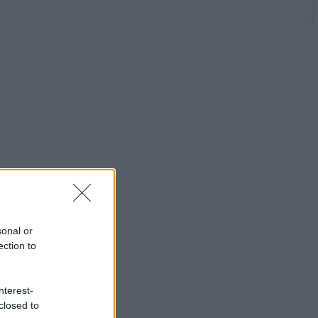
sonal or
ection to
nterest-
closed to