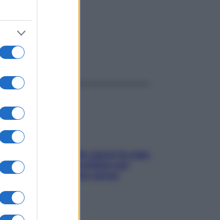
ggi anche
Doccia, lavarsi tutti i giorni fa male
alla pelle? I miti da sfatare per
proteggerla davvero senza
stressarla