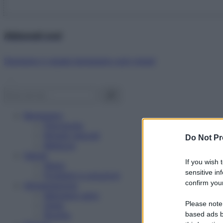
Abbonati ora!
Starbene ti regala benessere ogni mese!
Benessere
Psicologia
Rimedi naturali
Do Not Pr
Bellezza
Salute
If you wish 
News
sensitive in
Problemi e soluzioni
confirm your
Alimentazione
Mangiare sano
Please note
Diete
Ricette
based ads b