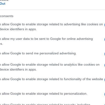
Out
consents
o allow Google to enable storage related to advertising like cookies on
Le
evice identifiers in apps.
ti preferite
o allow my user data to be sent to Google for online advertising
s.
to allow Google to send me personalized advertising.
o allow Google to enable storage related to analytics like cookies on
evice identifiers in apps.
la comparsa di foruncoli o tumori mobili in seguito a
pelle. Colpisce soprattutto gli erbivori e solo di
o allow Google to enable storage related to functionality of the website
are di
miasi
, è presente soprattutto nelle regioni dove
avalli.
o allow Google to enable storage related to personalization.
i
Hypoderma
) depongono sul pelo degli animali le
iudono nell’
intestino
, lasciando fuoriuscire larve che
o allow Google to enable storage related to security, including