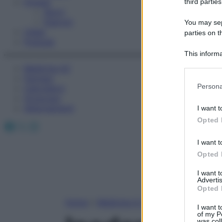
Fitness
third parties
Sport
Esercizi
You may sepa
Video
parties on t
Podcast
This informa
Participants
Medicina AZ
Farmaci
Please note
Persona
Calcolatori
information 
Oroscopo
deny consent
Abbonamenti
I want t
in below Go
Opted 
Facebook
X
Instagram
I want t
Opted 
I want 
Advertis
Opted 
Home
»
Medicina A-Z
I want t
of my P
was col