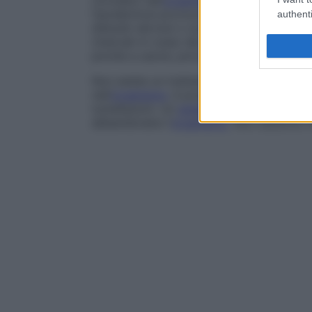
circolano nell’
organismo
per molti mesi pr
l’ipodermosi provoca febbre, faticabilità,
authenti
disturbi nervosi o oculari, oltre a un au
(marcati in rosso dai coloranti acidi come 
pronte a uscire, provocano la comparsa d
Non esiste un trattamento medico realmen
nell’
organismo
: è possibile soltanto estr
tumefazioni. Un
anestetico
locale calma i
abbandonano l’
organismo
. Non esistono 