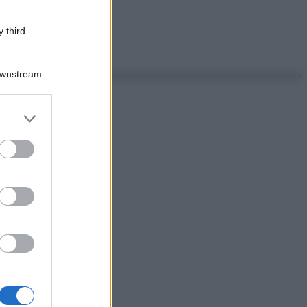
 third
Downstream
er and store
to grant or
ed purposes