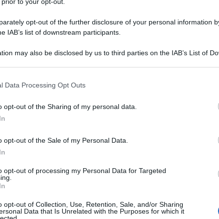
 prior to your opt-out.
rately opt-out of the further disclosure of your personal information by
he IAB’s list of downstream participants.
tion may also be disclosed by us to third parties on the IAB’s List of 
 that may further disclose it to other third parties.
 that this website/app uses one or more Google services and may gath
l Data Processing Opt Outs
including but not limited to your visit or usage behaviour. You may click 
 to Google and its third-party tags to use your data for below specifi
o opt-out of the Sharing of my personal data.
ogle consent section.
In
o opt-out of the Sale of my Personal Data.
In
to opt-out of processing my Personal Data for Targeted
ing.
In
o opt-out of Collection, Use, Retention, Sale, and/or Sharing
ersonal Data that Is Unrelated with the Purposes for which it
lected.