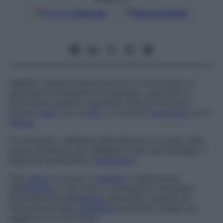
Google
Discover
Fonti preferite
Inabilità, durante l’esecuzione di un movimento, a
giudicare la direzione e la distanza, osservata in
particolare quando il paziente tenta di toccare il
proprio
naso
con un
dito
, o il proprio
ginocchio
con il
tallone
.
Il movimento, sebbene generalmente si svolga nella
giusta direzione, può sbagliare il lato del bersaglio o
superare quest’ultimo (
ipermetria
).
Tale
segno
è dovuto a
malattia
o disfunzione
dell’
emisfero
o dei tratti o connessioni cerebellari.
Diversamente dall’
atassia
sensoriale, causata da
diminuzione della
sensibilità
profonda, questa non
peggiora a occhi chiusi.