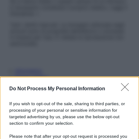
Se si hanno dubbi o quesiti sull’uso di un farmaco
è necessario contattare il proprio medico. Leggi il
Disclaimer »
Tutti i diritti riservati. Le immagini utilizzate negli
articoli sono di proprietà dell’editore o concesse
in licenza per l’uso. È vietata la riproduzione non
autorizzata.
Informativa
Privacy Policy
Cookie Policy
Do Not Process My Personal Information
Note Legali
Preferenze Privacy
If you wish to opt-out of the sale, sharing to third parties, or
processing of your personal or sensitive information for
targeted advertising by us, please use the below opt-out
section to confirm your selection.
Please note that after your opt-out request is processed you