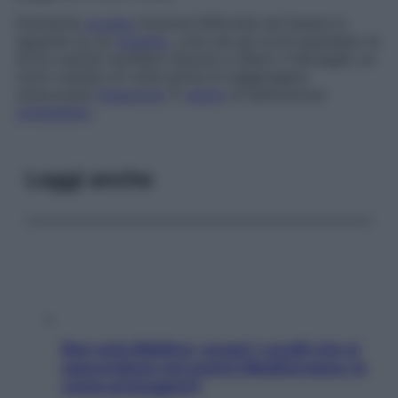
Dismetria
oculare
motoria
Difficoltà nel fissare lo
sguardo su un
oggetto
, così che gli occhi guardano al
di là e quindi oscillano davanti e dietro il bersaglio un
certo numero di volte prima di raggiungere
un’accurata
fissazione
. È
segno
di disfunzione
cerebellare
.
Leggi anche
Non solo Maldive: scopri i coralli che si
nascondono nel nostro Mediterraneo (e
come proteggerli)