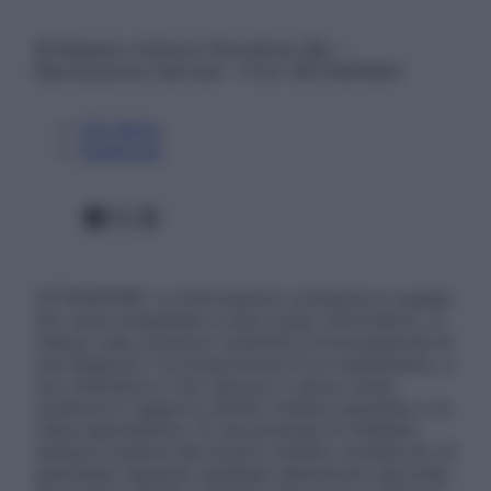
© Belpietro Edizioni Periodiche SRL –
Riproduzione riservata – P.Iva 13673600964
Chi siamo
Pubblicità
Facebook
X
Instagram
ATTENZIONE: Le informazioni contenute in questo
sito sono presentate a solo scopo informativo, in
nessun caso possono costituire la formulazione di
una diagnosi o la prescrizione di un trattamento, e
non intendono e non devono in alcun modo
sostituire il rapporto diretto medico-paziente o la
visita specialistica. Si raccomanda di chiedere
sempre il parere del proprio medico curante e/o di
specialisti riguardo qualsiasi indicazione riportata.