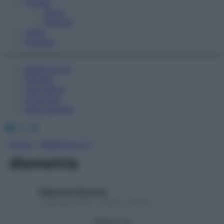
Fitness
Sport
Esercizi
Video
Podcast
Medicina AZ
Farmaci
Calcolatori
Oroscopo
Abbonamenti
Facebook
X
Instagram
Home
»
Medicina A-Z
dismetria
Redazione Starbene
1 Gennaio 2025 – Lettura 1 minuto
Seguici su