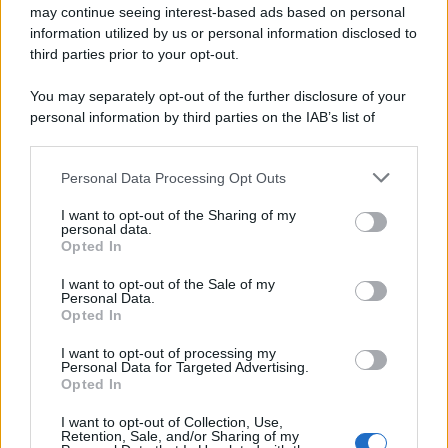
may continue seeing interest-based ads based on personal
information utilized by us or personal information disclosed to
third parties prior to your opt-out.
You may separately opt-out of the further disclosure of your
personal information by third parties on the IAB’s list of
downstream participants.
Personal Data Processing Opt Outs
This information may also be disclosed by us to third parties
on the IAB’s List of Downstream Participants that may further
I want to opt-out of the Sharing of my
disclose it to other third parties.
personal data.
Opted In
Please note that this website/app uses one or more Google
services and may gather and store information including but
I want to opt-out of the Sale of my
Personal Data.
not limited to your visit or usage behaviour. You may click to
Opted In
grant or deny consent to Google and its third-party tags to
use your data for below specified purposes in below Google
I want to opt-out of processing my
consent section.
Personal Data for Targeted Advertising.
Opted In
I want to opt-out of Collection, Use,
Retention, Sale, and/or Sharing of my