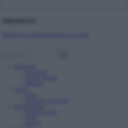
Abbonati ora!
Starbene ti regala benessere ogni mese!
Benessere
Psicologia
Rimedi naturali
Bellezza
Salute
News
Problemi e soluzioni
Alimentazione
Mangiare sano
Diete
Ricette