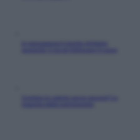
In menopausa il rischio d’infarto
aumenta: è ora di rinforzare il cuore
Contare le calorie serve ancora? La
risposta della nutrizionista