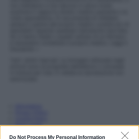
non intendono e non devono in alcun modo
sostituire il rapporto diretto medico-paziente o la
visita specialistica. Si raccomanda di chiedere
sempre il parere del proprio medico curante e/o di
specialisti riguardo qualsiasi indicazione riportata.
Se si hanno dubbi o quesiti sull’uso di un farmaco
è necessario contattare il proprio medico. Leggi il
Disclaimer »
Tutti i diritti riservati. Le immagini utilizzate negli
articoli sono di proprietà dell’editore o concesse
in licenza per l’uso. È vietata la riproduzione non
autorizzata.
Informativa
Privacy Policy
Cookie Policy
Note Legali
Preferenze Privacy
Do Not Process My Personal Information