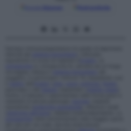
Google
Discover
Fonti preferite
Farmaco immunosoppressore (in grado di deprimere
l’attività del
sistema immunitario
), utilizzato
soprattutto in corso di trapianti d’
organo
. La
ciclosporina
(o
ciclosporina A
), estratta da un fungo
norvegese, inibisce il
sistema immunitario
del
soggetto, in particolare i linfociti T4, impedendo così
il
rigetto
dell’
organo
(
rene
,
cuore
,
polmone
,
fegato
,
pancreas) o del
tessuto
trapiantato (
midollo osseo
).
Inoltre, è indicata o sperimentata nelle forme gravi e
resistenti di alcune patologie:
psoriasi
, malattie
reumatiche (
poliartrite reumatoide
), affezioni renali
(
sindrome nefrosica
), diabete insulinodipendente. La
ciclosporina
viene somministrata nella maggior parte
dei casi per via orale, talvolta endovenosa.
Costituiscono controindicazioni l’
allergia
al prodotto e