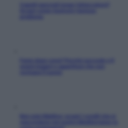
Capelli spezzati lungo l’attaccatura?
Scopri come risolvere l’annoso
problema
Fame dopo cena? Perché succede e 6
snack leggeri e appetitosi che non
rovinano il sonno
Non solo Maldive: scopri i coralli che si
nascondono nel nostro Mediterraneo (e