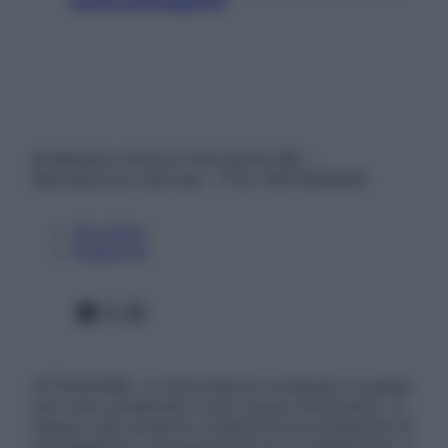
come proteggerli)
© Belpietro Edizioni Periodiche SRL –
Riproduzione riservata – P.Iva 13673600964
Chi siamo
Pubblicità
Facebook
X
Instagram
ATTENZIONE: Le informazioni contenute in questo
sito sono presentate a solo scopo informativo, in
nessun caso possono costituire la formulazione di
una diagnosi o la prescrizione di un trattamento, e