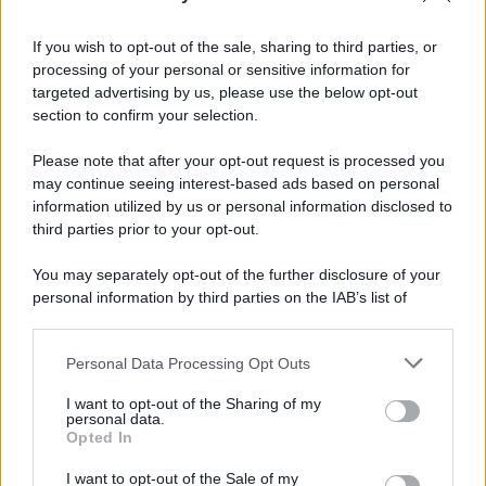
If you wish to opt-out of the sale, sharing to third parties, or
processing of your personal or sensitive information for
targeted advertising by us, please use the below opt-out
section to confirm your selection.
Please note that after your opt-out request is processed you
may continue seeing interest-based ads based on personal
information utilized by us or personal information disclosed to
third parties prior to your opt-out.
You may separately opt-out of the further disclosure of your
personal information by third parties on the IAB’s list of
downstream participants.
Personal Data Processing Opt Outs
This information may also be disclosed by us to third parties
on the IAB’s List of Downstream Participants that may further
I want to opt-out of the Sharing of my
disclose it to other third parties.
personal data.
Opted In
Please note that this website/app uses one or more Google
services and may gather and store information including but
I want to opt-out of the Sale of my