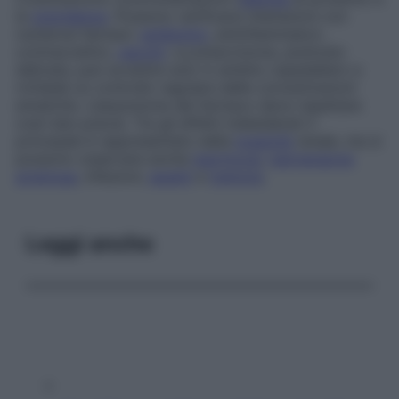
la
gravidanza
. Possono verificarsi interazioni con
numerosi farmaci:
antibiotici
, antinfiammatori,
contraccettivi,
vaccini
. La prescrizione, piuttosto
delicata, può avvenire solo in ambito ospedaliero e
richiede un controllo regolare delle concentrazioni
ematiche. L’assunzione del farmaco deve rispettare
orari ben precisi. Tra gli effetti indesiderati il
principale è rappresentato dalla
tossicità
renale, ma si
possono osservare anche
ipertricosi
,
ipertensione
arteriosa
, infezioni,
epatiti
e
tremore
.
Leggi anche