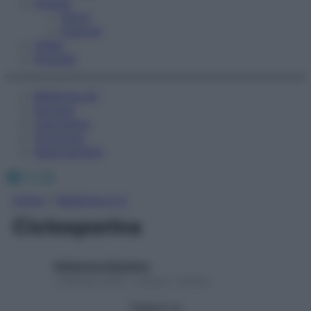
Fitness
Sport
Esercizi
Video
Podcast
Medicina AZ
Farmaci
Calcolatori
Oroscopo
Abbonamenti
Facebook
X
Instagram
Home
»
Medicina A-Z
Ciclosporina
Redazione Starbene
1 Gennaio 2025 – Lettura 1 minuto
Seguici su