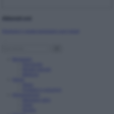
Abbonati ora!
Starbene ti regala benessere ogni mese!
Benessere
Psicologia
Rimedi naturali
Bellezza
Salute
News
Problemi e soluzioni
Alimentazione
Mangiare sano
Diete
Ricette