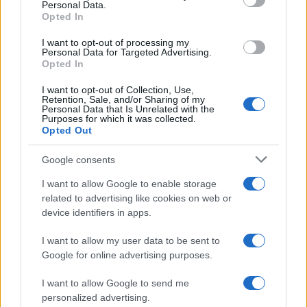
Personal Data.
not limited to your visit or usage behaviour. You may click to
Opted In
grant or deny consent to Google and its third-party tags to
use your data for below specified purposes in below Google
I want to opt-out of processing my
consent section.
Personal Data for Targeted Advertising.
Opted In
I want to opt-out of Collection, Use,
Retention, Sale, and/or Sharing of my
Personal Data that Is Unrelated with the
Purposes for which it was collected.
Opted Out
Google consents
I want to allow Google to enable storage
related to advertising like cookies on web or
device identifiers in apps.
I want to allow my user data to be sent to
Google for online advertising purposes.
I want to allow Google to send me
personalized advertising.