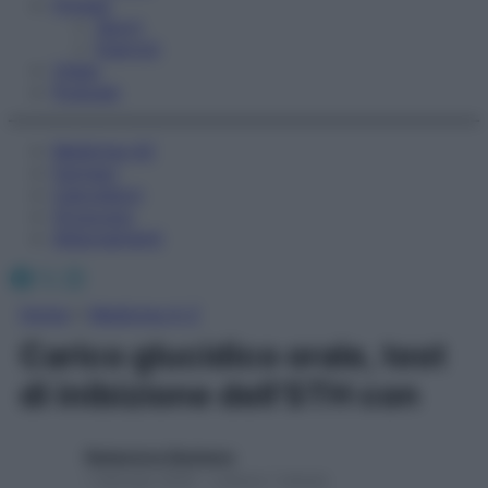
Fitness
Sport
Esercizi
Video
Podcast
Medicina AZ
Farmaci
Calcolatori
Oroscopo
Abbonamenti
Facebook
X
Instagram
Home
»
Medicina A-Z
Carico glucidico orale, test
di inibizione dell’STH con
Redazione Starbene
1 Gennaio 2025 – Lettura 1 minuto