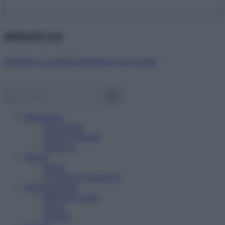
Abbonati ora!
Starbene ti regala benessere ogni mese!
Benessere
Psicologia
Rimedi naturali
Bellezza
Salute
News
Problemi e soluzioni
Alimentazione
Mangiare sano
Diete
Ricette