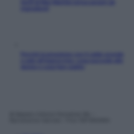
facili di Max Mariola senza pesare gli
ingredienti
Perché la pressione con il caldo scende
e sale all’improvviso: cosa succede alle
donne e cosa fare subito
© Belpietro Edizioni Periodiche SRL –
Riproduzione riservata – P.Iva 13673600964