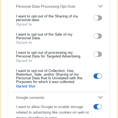
Personal Data Processing Opt Outs
This information may also be disclosed by us to third parties
on the IAB’s List of Downstream Participants that may further
I want to opt-out of the Sharing of my
disclose it to other third parties.
personal data.
Opted In
Please note that this website/app uses one or more Google
services and may gather and store information including but
I want to opt-out of the Sale of my
Personal Data.
not limited to your visit or usage behaviour. You may click to
Opted In
grant or deny consent to Google and its third-party tags to
use your data for below specified purposes in below Google
I want to opt-out of processing my
consent section.
Personal Data for Targeted Advertising.
Opted In
I want to opt-out of Collection, Use,
Retention, Sale, and/or Sharing of my
Personal Data that Is Unrelated with the
Purposes for which it was collected.
Opted Out
Google consents
I want to allow Google to enable storage
related to advertising like cookies on web or
device identifiers in apps.