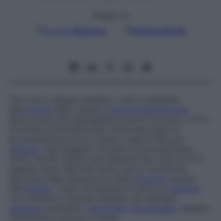
Seguici su
Google
Discover
Fonti preferite
Test che si esegue dosando i valori plasmatici
dell’
ormone
della crescita (
ormone somatotropo
,
detto anche
GH
, dall’inglese
Growth Hormone
, o
STH
,
acronimo di
SomatoTropic Hormone
) dopo la
somministrazione di un carico orale di 100 g di
glucosio
. Nel soggetto normale si ha inizialmente
(entro 30-60 minuti) una riduzione dei valori di STH,
seguita, dopo 180-240 minuti, da un incremento
derivante dalla diminuzione della
glicemia
causata
dall’
insulina
. I valori di risposta al carico di
glucosio
sono alterati in diverse malattie, per esempio
adenoma
eosinofilo,
carcinoide
,
acromegalia
, diabete,
insufficienza epatica o renale.