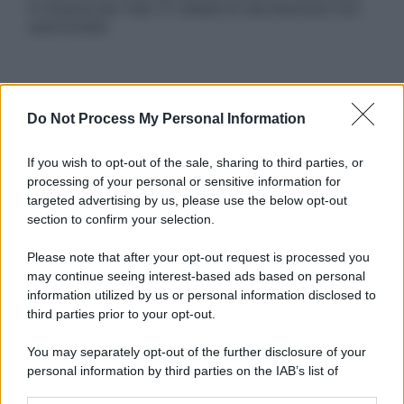
in licenza per l’uso. È vietata la riproduzione non
autorizzata.
Informativa
Do Not Process My Personal Information
Privacy Policy
Cookie Policy
Note Legali
If you wish to opt-out of the sale, sharing to third parties, or
Preferenze Privacy
processing of your personal or sensitive information for
targeted advertising by us, please use the below opt-out
section to confirm your selection.
Please note that after your opt-out request is processed you
may continue seeing interest-based ads based on personal
information utilized by us or personal information disclosed to
third parties prior to your opt-out.
You may separately opt-out of the further disclosure of your
personal information by third parties on the IAB’s list of
downstream participants.