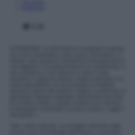
Chi siamo
Pubblicità
Facebook
X
Instagram
ATTENZIONE: Le informazioni contenute in questo
sito sono presentate a solo scopo informativo, in
nessun caso possono costituire la formulazione di
una diagnosi o la prescrizione di un trattamento, e
non intendono e non devono in alcun modo
sostituire il rapporto diretto medico-paziente o la
visita specialistica. Si raccomanda di chiedere
sempre il parere del proprio medico curante e/o di
specialisti riguardo qualsiasi indicazione riportata.
Se si hanno dubbi o quesiti sull’uso di un farmaco
è necessario contattare il proprio medico. Leggi il
Disclaimer »
Tutti i diritti riservati. Le immagini utilizzate negli
articoli sono di proprietà dell’editore o concesse