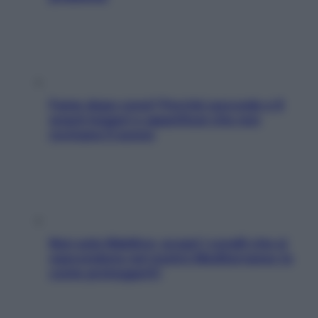
Fame dopo cena? Perché succede e 6
snack leggeri e appetitosi che non
rovinano il sonno
Non solo Maldive: scopri i coralli che si
nascondono nel nostro Mediterraneo (e
come proteggerli)