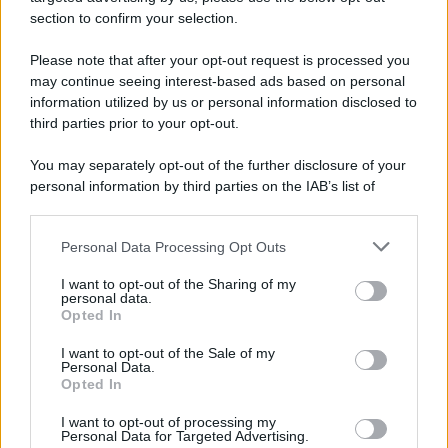
section to confirm your selection.
Please note that after your opt-out request is processed you
may continue seeing interest-based ads based on personal
information utilized by us or personal information disclosed to
third parties prior to your opt-out.
You may separately opt-out of the further disclosure of your
personal information by third parties on the IAB’s list of
downstream participants.
Personal Data Processing Opt Outs
This information may also be disclosed by us to third parties
on the IAB’s List of Downstream Participants that may further
I want to opt-out of the Sharing of my
disclose it to other third parties.
personal data.
Opted In
Please note that this website/app uses one or more Google
services and may gather and store information including but
I want to opt-out of the Sale of my
Personal Data.
not limited to your visit or usage behaviour. You may click to
Opted In
grant or deny consent to Google and its third-party tags to
use your data for below specified purposes in below Google
I want to opt-out of processing my
consent section.
Personal Data for Targeted Advertising.