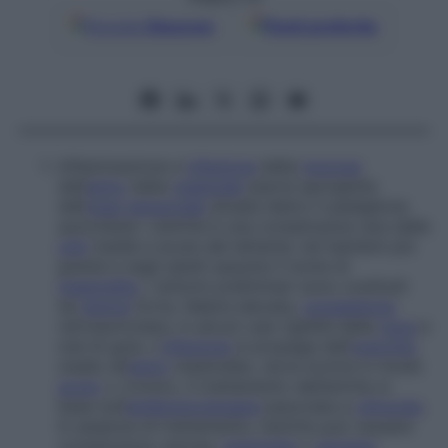
Google
Discover
Fonti preferite
Infiammazione e
infezione
della
mucosa
dell’
antro
della
mastoide
(parte sporgente
dell’
osso temporale
situata dietro il padiglione
auricolare). L’antrite è una complicanza rara delle
otiti
medie e acute del lattante; nei bambini più
grandi e negli adulti assume il nome di
mastoidite
. I sintomi preliminari sono costituiti
da
dolore
forte, febbre elevata,
congestione
retroauricolare, in alcuni casi rigidità della
nuca
e
mal di gola. L’
infezione
si propaga dall’
orecchio
medio all’
antro
mastoideo, dove evolve in modo
acuto
o cronico. Il trattamento dell’antrite si
basa sull’
antibioticoterapia
associata a
chirurgia
.
In assenza di trattamento, l’antrite può causare
complicanze venose,
meningite
o
ascesso