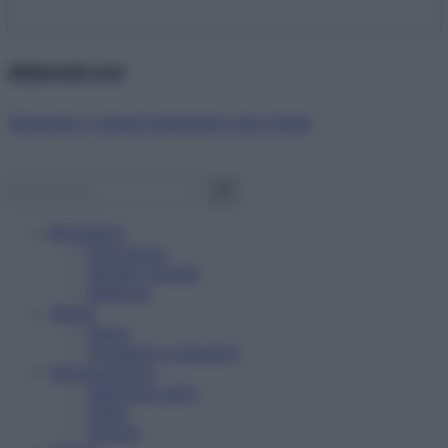
Abbonati ora!
Starbene ti regala benessere ogni mese!
Benessere
Psicologia
Rimedi naturali
Bellezza
Salute
News
Problemi e soluzioni
Alimentazione
Mangiare sano
Diete
Ricette