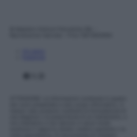
© Belpietro Edizioni Periodiche SRL –
Riproduzione riservata – P.Iva 13673600964
Chi siamo
Pubblicità
Facebook
X
Instagram
ATTENZIONE: Le informazioni contenute in questo
sito sono presentate a solo scopo informativo, in
nessun caso possono costituire la formulazione di
una diagnosi o la prescrizione di un trattamento, e
non intendono e non devono in alcun modo
sostituire il rapporto diretto medico-paziente o la
visita specialistica. Si raccomanda di chiedere