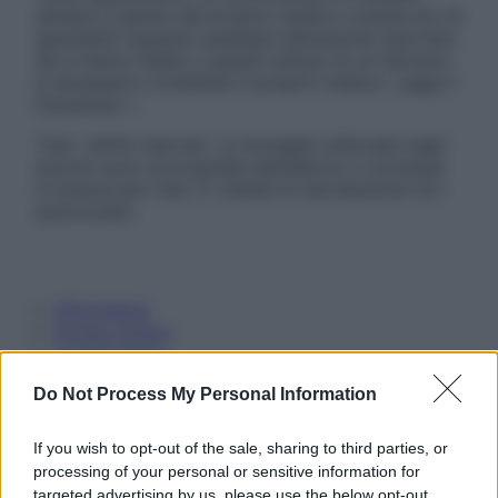
sempre il parere del proprio medico curante e/o di
specialisti riguardo qualsiasi indicazione riportata.
Se si hanno dubbi o quesiti sull’uso di un farmaco
è necessario contattare il proprio medico. Leggi il
Disclaimer »
Tutti i diritti riservati. Le immagini utilizzate negli
articoli sono di proprietà dell’editore o concesse
in licenza per l’uso. È vietata la riproduzione non
autorizzata.
Informativa
Privacy Policy
Cookie Policy
Note Legali
Do Not Process My Personal Information
Preferenze Privacy
If you wish to opt-out of the sale, sharing to third parties, or
processing of your personal or sensitive information for
targeted advertising by us, please use the below opt-out