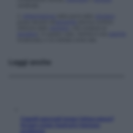
cerebrale.
2.
Infiammazione
della parte dello
stomaco
posta davanti all’
estremità
pilorica (orifizio
inferiore dello
stomaco
, che conduce al
duodeno
). In questo caso, l’antrite è una
gastrite
localizzata, e va trattata come tale.
Leggi anche
Capelli spezzati lungo l’attaccatura?
Scopri come risolvere l’annoso
problema