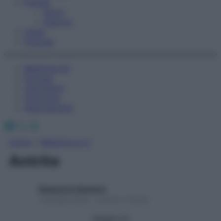
Fitness
Sport
Esercizi
Video
Podcast
Medicina AZ
Farmaci
Calcolatori
Oroscopo
Abbonamenti
Facebook
X
Instagram
Home
»
Medicina A-Z
Antrite
Redazione Starbene
1 Gennaio 2025 – Lettura 1 minuto
Seguici su