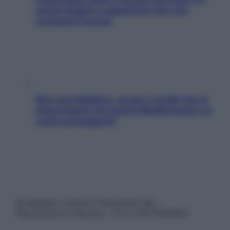
snack leggeri e appetitosi che non
rovinano il sonno
Non solo Maldive: scopri i coralli che si
nascondono nel nostro Mediterraneo (e
come proteggerli)
© Belpietro Edizioni Periodiche SRL –
Riproduzione riservata – P.Iva 13673600964