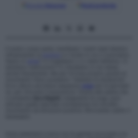
Google
Discover
Fonti preferite
Il nostro corpo parla, manifesta i nostri stati d’animo
influenzando la
postura
e il modo in cui ci muoviamo.
Siamo in
ansia
? Ci irrigidiamo o ci viene l’affanno. Ci
sentiamo malinconici? Ci chiudiamo in noi stessi,
anche fisicamente. Ma per fortuna proprio grazie al
movimento fisico possiamo “ribaltare la situazione”.
Ecco allora una breve sequenza
yoga
per le giornate
no, per ritrovare il buonumore. Grazie alle asana che
ci presenta
Sara Bigatti
, insegnante di yoga, puoi
attivare quella speciale connessione tra cervello,
movimento ed emozioni positive. Ritrovando subito il
benessere.
Inizia sedendoti a terra con le gambe incrociate e la