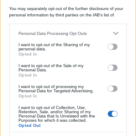
You may separately opt-out of the further disclosure of your
personal information by third parties on the IAB’s list of
downstream participants.
Personal Data Processing Opt Outs
This information may also be disclosed by us to third parties
on the IAB’s List of Downstream Participants that may further
I want to opt-out of the Sharing of my
disclose it to other third parties.
personal data.
Opted In
Please note that this website/app uses one or more Google
services and may gather and store information including but
I want to opt-out of the Sale of my
Personal Data.
not limited to your visit or usage behaviour. You may click to
Opted In
grant or deny consent to Google and its third-party tags to
use your data for below specified purposes in below Google
I want to opt-out of processing my
consent section.
Personal Data for Targeted Advertising.
Opted In
I want to opt-out of Collection, Use,
Retention, Sale, and/or Sharing of my
Personal Data that Is Unrelated with the
Purposes for which it was collected.
Opted Out