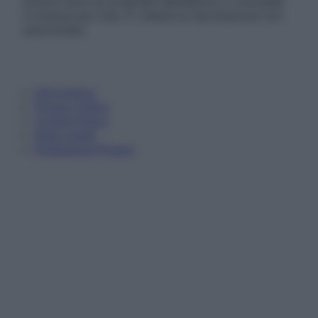
articoli sono di proprietà dell’editore o concesse
in licenza per l’uso. È vietata la riproduzione non
autorizzata.
Informativa
Privacy Policy
Cookie Policy
Note Legali
Preferenze Privacy