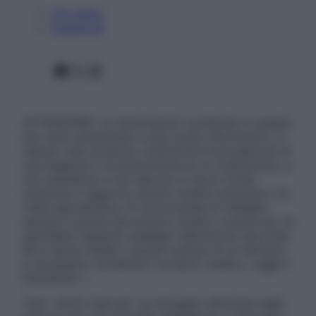
Chi siamo
Pubblicità
Facebook
X
Instagram
ATTENZIONE: Le informazioni contenute in questo
sito sono presentate a solo scopo informativo, in
nessun caso possono costituire la formulazione di
una diagnosi o la prescrizione di un trattamento, e
non intendono e non devono in alcun modo
sostituire il rapporto diretto medico-paziente o la
visita specialistica. Si raccomanda di chiedere
sempre il parere del proprio medico curante e/o di
specialisti riguardo qualsiasi indicazione riportata.
Se si hanno dubbi o quesiti sull’uso di un farmaco
è necessario contattare il proprio medico. Leggi il
Disclaimer »
Tutti i diritti riservati. Le immagini utilizzate negli