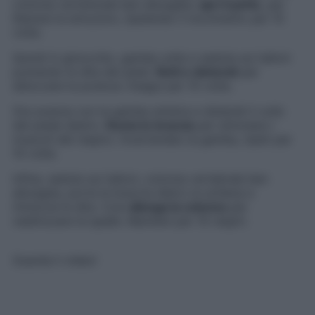
colonna verterbrale ben allungata:
apri il petto
, per
liberare le emozioni, ripetendo il movimento per 10
volte.
Quindi in ginocchio, gambe unite e seduta sui talloni
puntando le dita dei piedi,
fletti e distendi
per
sbloccare la postura. Esegui per 10 volte.
Ora avanza con la gamba sinistra e distendi il collo
del piede destro.
Ruota le braccia
per stimolare i
muscoli del respiro. Invertendeo la gamba, ripeti per
10 volte.
Infine, seduta sui talloni, colonna vertebrale ben
allungata, porta le braccia dietro la schiena e
intreccia le dita. Così
allunga la colonna
per
raddrizzare la spalle. Mantieni per 10 respiri.
Guarda il video!