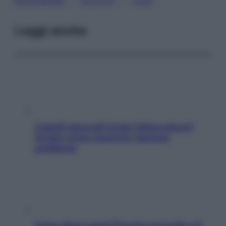
, 
, 
BUONUMORE
FELICITÀ
YOGA
Leggi anche
Capelli spezzati lungo l’attaccatura?
Scopri come risolvere l’annoso
problema
Fame dopo cena? Perché succede e 6