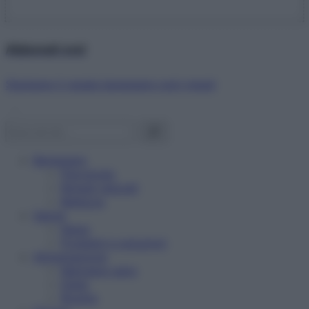
Abbonati ora!
Starbene ti regala benessere ogni mese!
Benessere
Psicologia
Rimedi naturali
Bellezza
Salute
News
Problemi e soluzioni
Alimentazione
Mangiare sano
Diete
Ricette