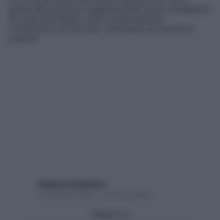
grazie alle posizioni suggerite dalla nostra insegnante
di yoga Sara Bigatti, attivi quella speciale
connessione tra cervello, movimento ed emozioni
positive
Redazione Starbene
23 Gennaio 2026 – Lettura 2 minuti
Seguici su