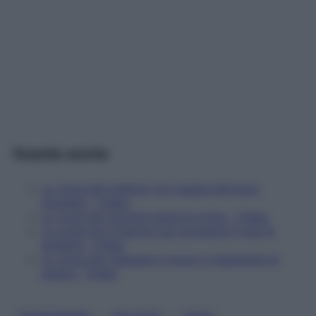
Guarda anche
Lo yoga del mattino: le 4 asana del buon
risveglio – Video
Lo yoga per dormire bene la notte – Video
Lo yoga per il bacino per prevenire il mal di
schiena – Video
Lo yoga per rilassare il corpo e rigenerare la
mente – Video