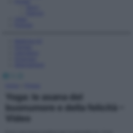
Fitness
Sport
Esercizi
Video
Podcast
Medicina AZ
Farmaci
Calcolatori
Oroscopo
Abbonamenti
Facebook
X
Instagram
Home
»
Fitness
Yoga: le asana del
buonumore e della felicità –
Video
Ecco una breve pratica per le giornate no. Così,