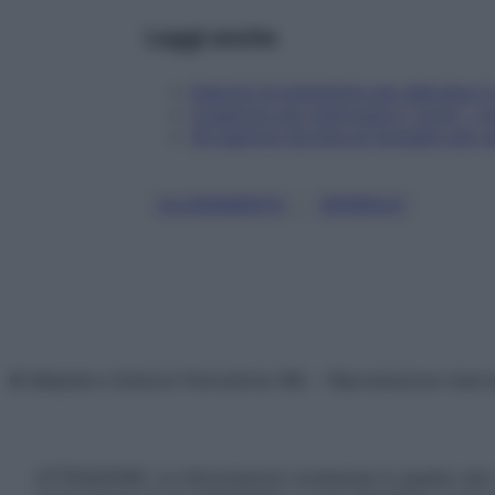
Leggi anche
Esercizi di stretching per alleviare i
4 esercizi per rinforzare il "core", i
Gli esercizi da fare al risveglio per 
, 
ALLENAMENTO
WORKOUT
© Belpietro Edizioni Periodiche SRL – Riproduzione riser
ATTENZIONE: Le informazioni contenute in questo sito 