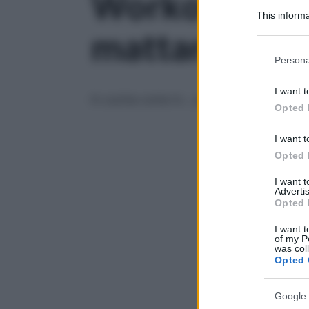
Workout da fa
This informa
Participants
mattarello –
Please note
Persona
information 
deny consent
I want t
in below Go
In cucina come in… palestra. Con il “roll
Opted 
I want t
Opted 
I want 
Advertis
Opted 
I want t
of my P
was col
Opted 
Google 