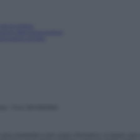
l mal di schiena
 muscoli della buona postura
una postura corretta
vata – P.Iva 13673600964
sono presentate a solo scopo informativo, in nessun caso p