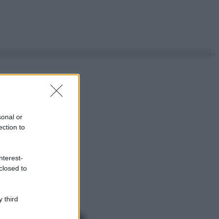
sonal or
ection to
nterest-
closed to
 third