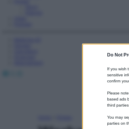
Fitness
Sport
Esercizi
Video
Podcast
Medicina AZ
Farmaci
Calcolatori
Do Not Pr
Oroscopo
Abbonamenti
If you wish 
Facebook
X
Instagram
sensitive in
confirm your
Please note
based ads b
third parties
Home
»
Fitness
You may sepa
parties on t