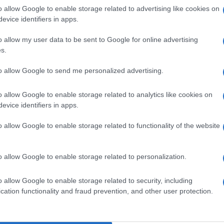
o allow Google to enable storage related to advertising like cookies on
evice identifiers in apps.
o allow my user data to be sent to Google for online advertising
s.
to allow Google to send me personalized advertising.
o allow Google to enable storage related to analytics like cookies on
evice identifiers in apps.
ti preferite
o allow Google to enable storage related to functionality of the website
o allow Google to enable storage related to personalization.
o allow Google to enable storage related to security, including
cation functionality and fraud prevention, and other user protection.
rta di
palestra
e offrirci “attrezzi” efficaci. Un
er il “food workout” ideato dalla nostra
Federica
vvero
lo squat con il mattarello
.