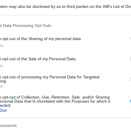
re a casa: lo squa
tion may also be disclosed by us to third parties on the IAB’s List of 
 that may further disclose it to other third parties.
 Video
 that this website/app uses one or more Google services and may gath
l Data Processing Opt Outs
including but not limited to your visit or usage behaviour. You may click 
 to Google and its third-party tags to use your data for below specifi
o opt-out of the Sharing of my personal data.
ogle consent section.
ing squat” pensato dalla nostra Federica Torti. Ecco come es
In
Le
o opt-out of the Sale of my Personal Data.
In
to opt-out of processing my Personal Data for Targeted
ing.
In
o opt-out of Collection, Use, Retention, Sale, and/or Sharing
ersonal Data that Is Unrelated with the Purposes for which it
lected.
Out
consents