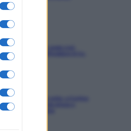
stressarla
Aria condizionata: usala così,
senza rischiare raffreddore & Co.
Mindfulness tra le vette: a Cortina
due giorni lontani da stress e
ansia da smartphone