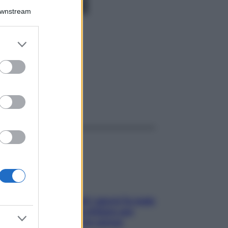
t con il
Downstream
er and store
to grant or
ed purposes
eguirlo
ggi anche
Doccia, lavarsi tutti i giorni fa male
alla pelle? I miti da sfatare per
proteggerla davvero senza