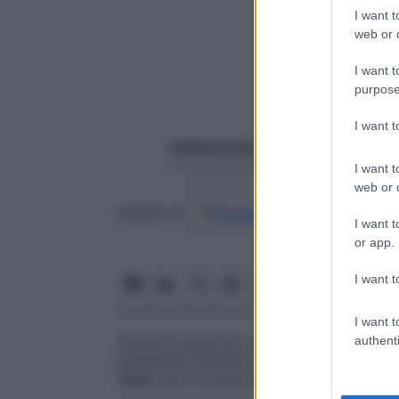
I want t
web or d
I want t
purpose
I want 
Redazione Starbene
14 Aprile 2020 – Lettura 1 minuto
I want t
web or d
Google
Discover
Fon
Seguici su
I want t
or app.
I want t
I want t
authenti
Anche la casa può trasformarsi in una so
mattarello? Diventa lo strumento giusto p
Torti
, che ci propone il “rolling squat”, o