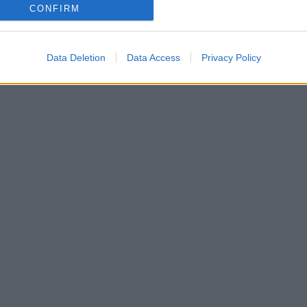
fichi cosce e glutei.
CONFIRM
Data Deletion
Data Access
Privacy Policy