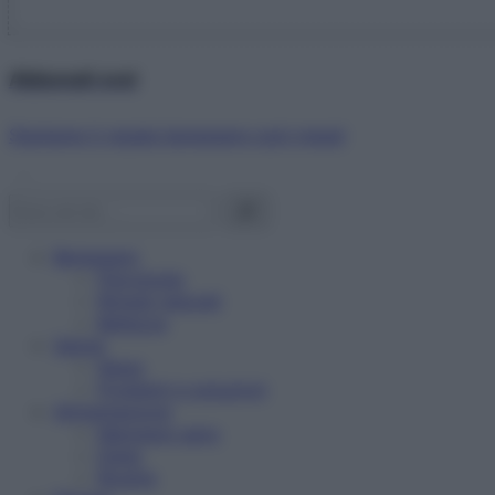
Abbonati ora!
Starbene ti regala benessere ogni mese!
Benessere
Psicologia
Rimedi naturali
Bellezza
Salute
News
Problemi e soluzioni
Alimentazione
Mangiare sano
Diete
Ricette