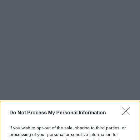
Do Not Process My Personal Information
If you wish to opt-out of the sale, sharing to third parties, or
processing of your personal or sensitive information for