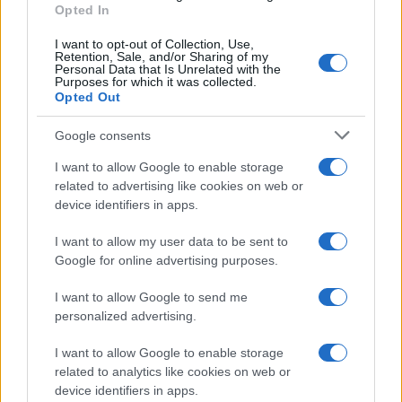
Opted In
I want to opt-out of Collection, Use,
Retention, Sale, and/or Sharing of my
Personal Data that Is Unrelated with the
Purposes for which it was collected.
Opted Out
Google consents
I want to allow Google to enable storage
related to advertising like cookies on web or
device identifiers in apps.
I want to allow my user data to be sent to
Google for online advertising purposes.
I want to allow Google to send me
personalized advertising.
I want to allow Google to enable storage
related to analytics like cookies on web or
device identifiers in apps.