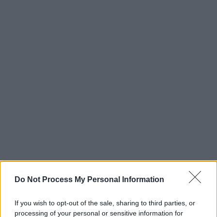
Do Not Process My Personal Information
If you wish to opt-out of the sale, sharing to third parties, or
processing of your personal or sensitive information for