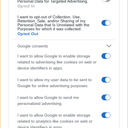
Personal Data for Targeted Advertising.
Opted In
I want to opt-out of Collection, Use,
Retention, Sale, and/or Sharing of my
Personal Data that Is Unrelated with the
Purposes for which it was collected.
Opted Out
Google consents
I want to allow Google to enable storage
related to advertising like cookies on web or
device identifiers in apps.
I want to allow my user data to be sent to
Google for online advertising purposes.
I want to allow Google to send me
personalized advertising.
I want to allow Google to enable storage
related to analytics like cookies on web or
device identifiers in apps.