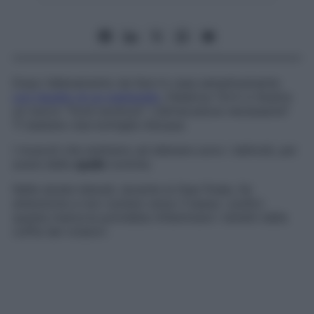
Dopo l’allenamento da fare in casa semplicemente
con l’ausilio di un mattarello
, Federica Torti ci illustra
un nuovo “food workout”. L’attrezzatura necessaria?
Ti bastano due bottiglie d’acqua.
I muscoli che andremo ad allenare sono i deltoidi, per
avere delle
spalle
toniche.
Nelle alzate laterali, durante la fase finale, fai
attenzione a non ruotare verso il basso i pollici:
questa manovra potrebbe infiammare i tendini della
cuffia dei rotatori.