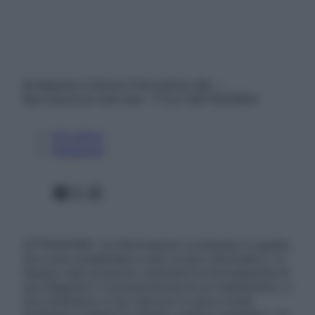
© Belpietro Edizioni Periodiche SRL –
Riproduzione riservata – P.Iva 13673600964
Chi siamo
Pubblicità
Facebook
X
Instagram
ATTENZIONE: Le informazioni contenute in questo
sito sono presentate a solo scopo informativo, in
nessun caso possono costituire la formulazione di
una diagnosi o la prescrizione di un trattamento, e
non intendono e non devono in alcun modo
sostituire il rapporto diretto medico-paziente o la