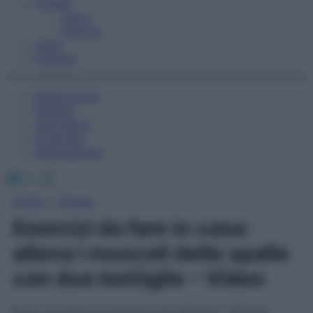
Fitness
Sport
Esercizi
Video
Podcast
Medicina AZ
Farmaci
Calcolatori
Oroscopo
Abbonamenti
Facebook
X
Instagram
Home
»
Fitness
Esercizi da fare in casa:
allena i muscoli delle spalle
con due bottiglie – Video
Ecco un workout semplice per allenare i deltoidi.