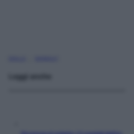
, 
SPALLE
WORKOUT
Leggi anche
Sicurezza al volante: i 5 consigli dell’ex