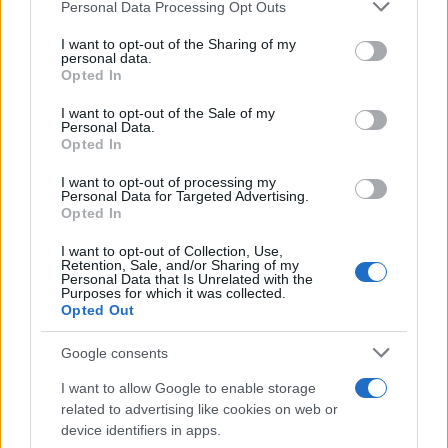
Personal Data Processing Opt Outs
This information may also be disclosed by us to third parties
on the IAB’s List of Downstream Participants that may further
I want to opt-out of the Sharing of my
disclose it to other third parties.
personal data.
Opted In
Please note that this website/app uses one or more Google
services and may gather and store information including but
I want to opt-out of the Sale of my
Personal Data.
not limited to your visit or usage behaviour. You may click to
Opted In
grant or deny consent to Google and its third-party tags to
use your data for below specified purposes in below Google
I want to opt-out of processing my
consent section.
Personal Data for Targeted Advertising.
Opted In
I want to opt-out of Collection, Use,
Retention, Sale, and/or Sharing of my
Personal Data that Is Unrelated with the
Purposes for which it was collected.
Opted Out
Google consents
I want to allow Google to enable storage
related to advertising like cookies on web or
device identifiers in apps.