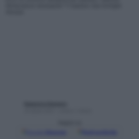
Attrezzatura necessaria? Ti bastano due bottiglie
d’acqua
Redazione Starbene
20 Aprile 2020 – Lettura 1 minuto
Seguici su
Google
Discover
Fonti preferite