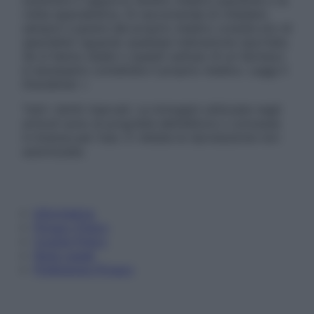
visita specialistica. Si raccomanda di chiedere
sempre il parere del proprio medico curante e/o di
specialisti riguardo qualsiasi indicazione riportata.
Se si hanno dubbi o quesiti sull’uso di un farmaco
è necessario contattare il proprio medico. Leggi il
Disclaimer »
Tutti i diritti riservati. Le immagini utilizzate negli
articoli sono di proprietà dell’editore o concesse
in licenza per l’uso. È vietata la riproduzione non
autorizzata.
Informativa
Privacy Policy
Cookie Policy
Note Legali
Preferenze Privacy