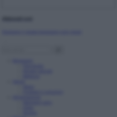
Abbonati ora!
Starbene ti regala benessere ogni mese!
Benessere
Psicologia
Rimedi naturali
Bellezza
Salute
News
Problemi e soluzioni
Alimentazione
Mangiare sano
Diete
Ricette