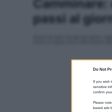
Camminare: e
passi al gior
Almeno la metà li fai già ogni giorno. Aggi
forma e in salute. Ecco come riuscirci se
Do Not Pr
If you wish 
sensitive in
confirm your
Please note
based ads b