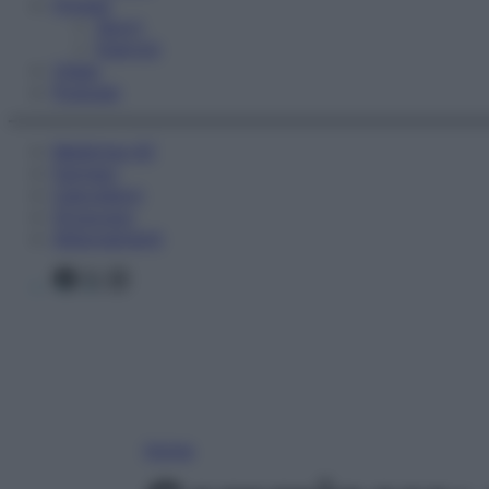
Fitness
Sport
Esercizi
Video
Podcast
Medicina AZ
Farmaci
Calcolatori
Oroscopo
Abbonamenti
Facebook
X
Instagram
Home