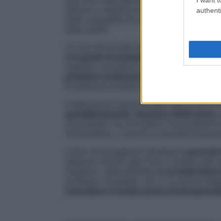
faticosi e neppure impossibili. Si tratta de
authenti
dalla campagna di prevenzione lanciata g
della sanità.
«È una cifra tonda facile da ricordare e, 
è in grado di compiere giornalmente
. U
regolare: la pratica costante, infatti, è l’
problemi cardiovascolari e metabolici
»,
Pordenone (curaticonstile.it).
L’indicazione nasce da dati reali e parte 
quotidianamente, facciamo 5000 passi
,
muovendoci tra scrivania e fotocopiatrice
l’immondizia, o ancora a prendere l’autom
L’Oms ne ha aggiunti altrettanti,
poco più
distanza intorno agli 8 km: il minimo per
l’esperto. «Naturalmente
è un’indicazion
problemi ortopedici, più ci si muove megl
consultare il medico prima di intraprendere