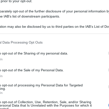
 prior to your opt-out.
rately opt-out of the further disclosure of your personal information by
he IAB’s list of downstream participants.
tion may also be disclosed by us to third parties on the IAB’s List of 
 that may further disclose it to other third parties.
 that this website/app uses one or more Google services and may gath
l Data Processing Opt Outs
including but not limited to your visit or usage behaviour. You may click 
 to Google and its third-party tags to use your data for below specifi
o opt-out of the Sharing of my personal data.
ogle consent section.
In
o opt-out of the Sale of my Personal Data.
In
ti preferite
to opt-out of processing my Personal Data for Targeted
ing.
In
o opt-out of Collection, Use, Retention, Sale, and/or Sharing
ersonal Data that Is Unrelated with the Purposes for which it
lected.