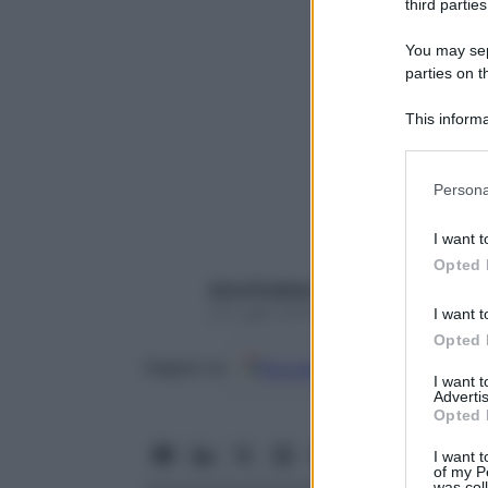
third parties
You may sepa
parties on t
This informa
Participants
Please note
Persona
information 
deny consent
I want t
in below Go
Opted 
Anna Pugliese
25 Luglio 2018 – Lettura 7 minuti
I want t
Opted 
Google
Discover
Fon
Seguici su
I want 
Advertis
Opted 
I want t
of my P
was col