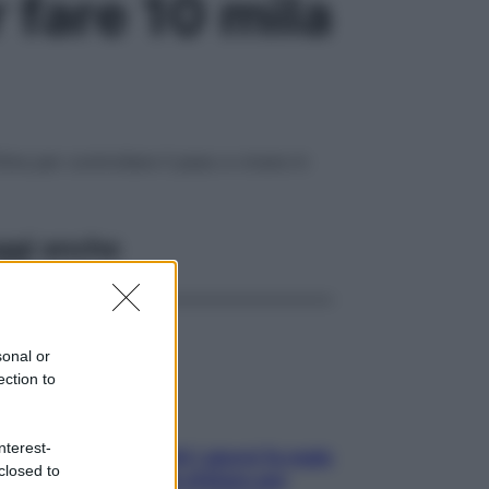
 fare 10 mila
’Oms per controllare il peso e vivere in
ggi anche
sonal or
ection to
nterest-
Doccia, lavarsi tutti i giorni fa male
closed to
alla pelle? I miti da sfatare per