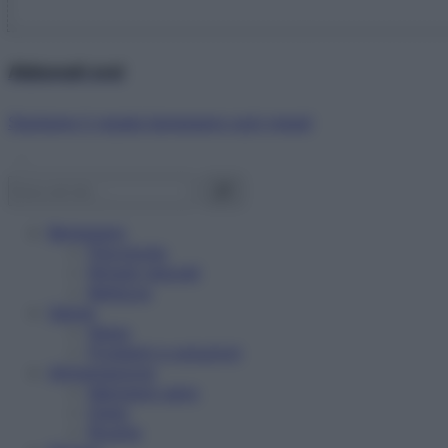
Abbonati ora!
Starbene ti regala benessere ogni mese!
Benessere
Psicologia
Rimedi naturali
Bellezza
Salute
News
Problemi e soluzioni
Alimentazione
Mangiare sano
Diete
Ricette