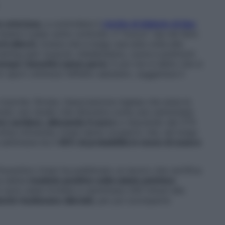
e arteriosa
, a controllare il
rischio di diabete di tipo
enere il peso sotto controllo. Il “trucco” sta nel farlo
i alterni
, invece che a lungo una sola volta alla
training (per muscoli, metabolismo, cuore e polmoni)
tempo i benefici vanno persi
. E poi non è detto che si
port ottimizzi l’effetto salutare», suggerisce il
icerche: Stroke, l’associazione inglese che aiuta le
licato uno studio che dimostra come una camminata
mo cardiaco, allenando il cuore
e riducendo del 27%
arolina University (Usa) hanno scoperto che, nel lungo
 settimana ha il
40% di probabilità in meno di essere
Prevention (Usa) ha pubblicato un lavoro che certifica
a abbia
ricadute positive sulla salute psichica
:
 sono state invitate a camminare 200 minuti alla
turbi risultavano alleviati
, per poi scomparire