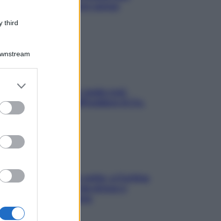
proteggerla davvero senza
stressarla
 third
Downstream
er and store
Aria condizionata: usala così,
to grant or
senza rischiare raffreddore & Co.
ed purposes
Mindfulness tra le vette: a Cortina
due giorni lontani da stress e
ansia da smartphone