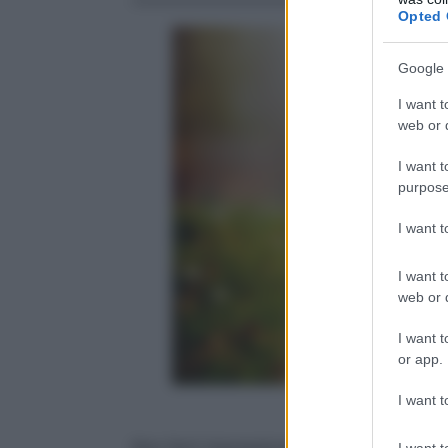
Opted 
Google 
I want t
web or d
I want t
purpose
I want 
I want t
web or d
I want t
or app.
I want t
Non farti impressionare:
10.000 passi al
I want t