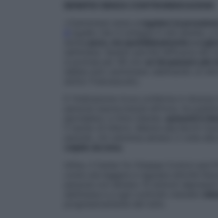
BENEFICI SENZA CONTROINDICAZIONI
«Camminare aiuta a
regolare la pression
2
(quello che si sviluppa in età adulta), a t
anche
poco, ma quotidianamente o a giorn
settimana. Questo perché l’efficacia del 
si protrae per 48 ore:
se fai passare più 
debba solo camminare: abbinando un altro s
dottor Francescutto.
E l’indicazione trova conferma in diverse r
persone sopravvissute all’ictus, ha pubb
giornaliera, a ritmo blando,
aumenti il rit
il rischio di infarto. Mentre alla North C
periodo, chi cammina almeno 5 volte alla
colpito da ictus
.
Infine, il Center for Disease Control and 
come una leggera e regolare attività fisic
persone con almeno 10 sintomi depressivi
settimana e a ogni controllo mensile
i dis
progressivamente del tutto.