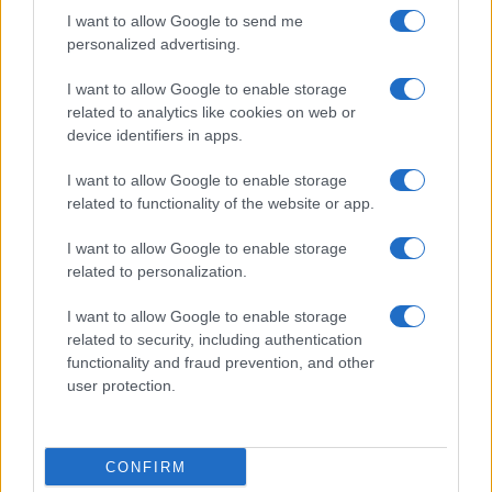
I want to allow Google to send me
personalized advertising.
I want to allow Google to enable storage
related to analytics like cookies on web or
device identifiers in apps.
I want to allow Google to enable storage
related to functionality of the website or app.
I want to allow Google to enable storage
related to personalization.
I want to allow Google to enable storage
related to security, including authentication
functionality and fraud prevention, and other
user protection.
CONFIRM