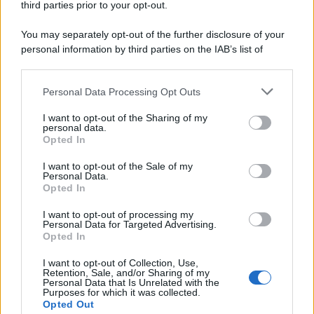
third parties prior to your opt-out.
You may separately opt-out of the further disclosure of your
personal information by third parties on the IAB’s list of
downstream participants.
Personal Data Processing Opt Outs
This information may also be disclosed by us to third parties
on the IAB’s List of Downstream Participants that may further
I want to opt-out of the Sharing of my
disclose it to other third parties.
personal data.
Opted In
Please note that this website/app uses one or more Google
services and may gather and store information including but
I want to opt-out of the Sale of my
Personal Data.
not limited to your visit or usage behaviour. You may click to
Opted In
grant or deny consent to Google and its third-party tags to
use your data for below specified purposes in below Google
I want to opt-out of processing my
consent section.
Personal Data for Targeted Advertising.
Opted In
I want to opt-out of Collection, Use,
Retention, Sale, and/or Sharing of my
Personal Data that Is Unrelated with the
Purposes for which it was collected.
Opted Out