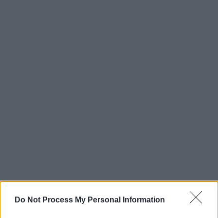
Do Not Process My Personal Information