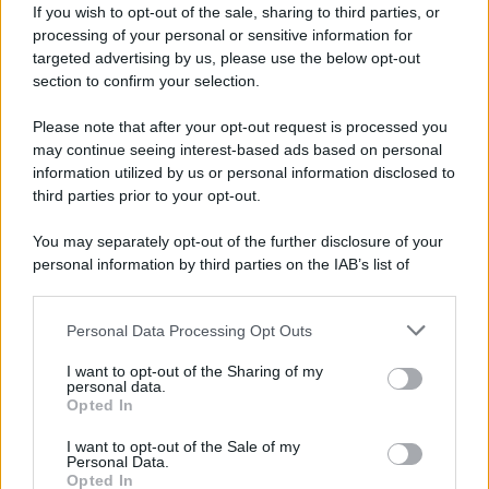
If you wish to opt-out of the sale, sharing to third parties, or
processing of your personal or sensitive information for
targeted advertising by us, please use the below opt-out
section to confirm your selection.
Please note that after your opt-out request is processed you
may continue seeing interest-based ads based on personal
information utilized by us or personal information disclosed to
third parties prior to your opt-out.
You may separately opt-out of the further disclosure of your
personal information by third parties on the IAB’s list of
downstream participants.
Personal Data Processing Opt Outs
This information may also be disclosed by us to third parties
on the IAB’s List of Downstream Participants that may further
I want to opt-out of the Sharing of my
disclose it to other third parties.
personal data.
Opted In
Please note that this website/app uses one or more Google
services and may gather and store information including but
I want to opt-out of the Sale of my
Personal Data.
not limited to your visit or usage behaviour. You may click to
Opted In
grant or deny consent to Google and its third-party tags to