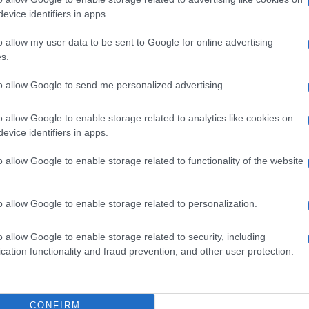
evice identifiers in apps.
tine dell’allenamento dei pugili, che così allenano il
 in movimento. Vale lo stesso per altri sportivi che
o allow my user data to be sent to Google for online advertising
e la velocità di spostamento negli spazi brevi.
s.
uesta semplice attività fisica possa far
dimagrire
»,
to allow Google to send me personalized advertising.
ness che ha ideato il breve ma efficace
programma
 saltare la corda fa bruciare
oltre 500 calorie all’ora
o allow Google to enable storage related to analytics like cookies on
 lavoro aerobico che stimola anche il metabolismo a
evice identifiers in apps.
o allow Google to enable storage related to functionality of the website
sviluppare la coordinazione tra braccia e gambe. Un
o allow Google to enable storage related to personalization.
con scioltezza ed eleganza.
o allow Google to enable storage related to security, including
a? Aumenta la capacità di concentrarsi, necessaria
 sottolinea Roberto Romano.
cation functionality and fraud prevention, and other user protection.
CONFIRM