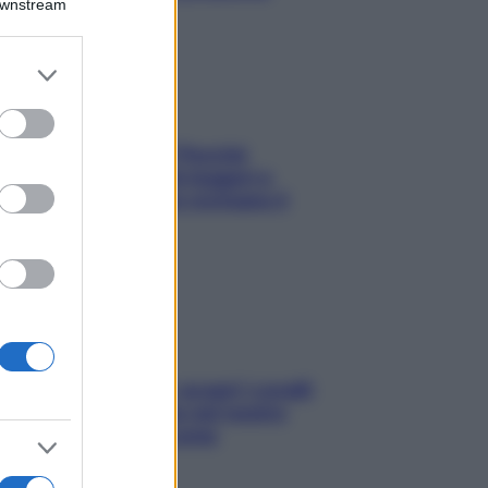
Downstream
er and store
to grant or
ed purposes
Fame dopo cena? Perché
succede e 6 snack leggeri e
appetitosi che non rovinano il
sonno
Non solo Maldive: scopri i coralli
che si nascondono nel nostro
Mediterraneo (e come
proteggerli)