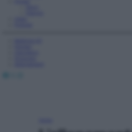
Fitness
Sport
Esercizi
Video
Podcast
Medicina AZ
Farmaci
Calcolatori
Oroscopo
Abbonamenti
Facebook
X
Instagram
Home