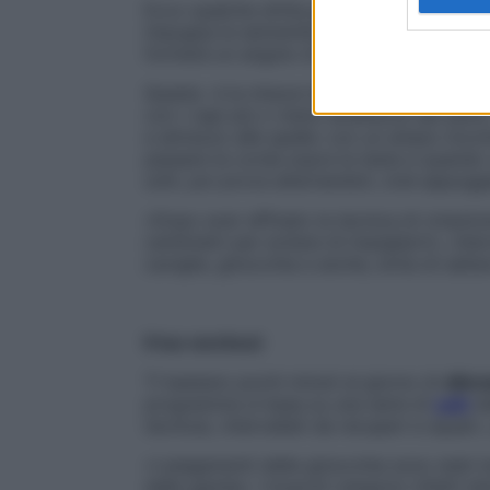
Ecco qualche dritta per saltare correttam
impugna le estremità e falla passare sotto
formerà un angolo di 90°.
Questa è la misura ideale, ma se non ha 
con i capi più o meno all’altezza del petto
e attrezzo alle spalle: con un ampio movim
passare la corda sopra la testa e quando 
uniti, poi prova alternandoli, cioè appogg
«Dopo aver affinato la tecnica di rotazion
centimetri per evitare di impigliarti», inte
caviglie, ginocchia e anche, evita di salta
Il tuo workout
Ti bastano pochi minuti al giorno di
alle
programma si basa su una serie di
salti
de
tecnica), intervallati da recuperi e squa
«I piegamenti delle ginocchia sono stati ins
delle gambe. I muscoli vengono infatti sti