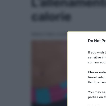
L’allenament
calorie
Allena il fiato e tonifica tutto il corpo. B
Do Not Pr
If you wish 
sensitive in
confirm your
Please note
based ads b
third parties
You may sepa
parties on t