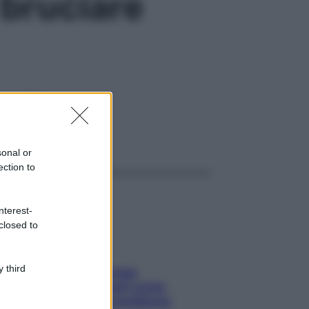
 bruciare
 cosa fare
ggi anche
sonal or
ection to
nterest-
closed to
 third
Capelli spezzati lungo
l’attaccatura? Scopri come
risolvere l’annoso problema