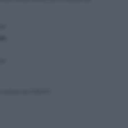
ati.
lte
.
ati.
n edicola dal 17/8/2017