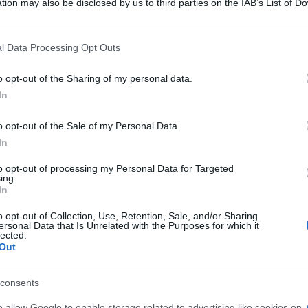
tion may also be disclosed by us to third parties on the IAB’s List of 
 that may further disclose it to other third parties.
 that this website/app uses one or more Google services and may gath
l Data Processing Opt Outs
including but not limited to your visit or usage behaviour. You may click 
 to Google and its third-party tags to use your data for below specifi
o opt-out of the Sharing of my personal data.
ogle consent section.
In
o opt-out of the Sale of my Personal Data.
In
to opt-out of processing my Personal Data for Targeted
ing.
In
o opt-out of Collection, Use, Retention, Sale, and/or Sharing
ti preferite
ersonal Data that Is Unrelated with the Purposes for which it
lected.
Out
consents
o allow Google to enable storage related to advertising like cookies on