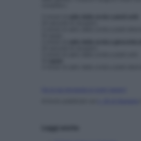
completo».
3 minuti di
salto della corda
a piedi uniti
.
20 secondi di recupero.
3 minuti di salto della corda a piedi altern
10 squat.
3 minuti di
salto della corda a ginocchia a
20 secondi di recupero.
3 minuti di salto della corda a piedi uniti.
10
squat
.
3 minuti di salto della corda a piedi altern
Fai la tua domanda ai nostri esperti
Articolo pubblicato sul
n. 35 di Starbene
i
Leggi anche