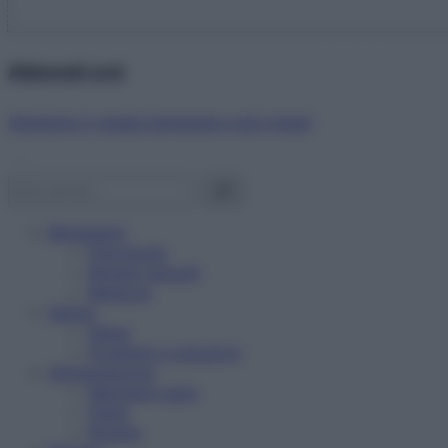
Abbonati ora!
Starbene ti regala benessere ogni mese!
Benessere
Psicologia
Rimedi naturali
Bellezza
Salute
News
Problemi e soluzioni
Alimentazione
Mangiare sano
Diete
Ricette