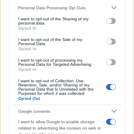
Personal Data Processing Opt Outs
This information may also be disclosed by us to third parties
on the IAB’s List of Downstream Participants that may further
I want to opt-out of the Sharing of my
disclose it to other third parties.
personal data.
Opted In
Please note that this website/app uses one or more Google
services and may gather and store information including but
I want to opt-out of the Sale of my
Personal Data.
not limited to your visit or usage behaviour. You may click to
Opted In
grant or deny consent to Google and its third-party tags to
use your data for below specified purposes in below Google
I want to opt-out of processing my
consent section.
Personal Data for Targeted Advertising.
Opted In
I want to opt-out of Collection, Use,
Retention, Sale, and/or Sharing of my
Personal Data that Is Unrelated with the
Purposes for which it was collected.
Opted Out
Google consents
I want to allow Google to enable storage
related to advertising like cookies on web or