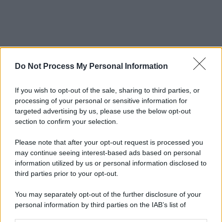
Do Not Process My Personal Information
If you wish to opt-out of the sale, sharing to third parties, or
processing of your personal or sensitive information for
targeted advertising by us, please use the below opt-out
section to confirm your selection.
Please note that after your opt-out request is processed you
may continue seeing interest-based ads based on personal
information utilized by us or personal information disclosed to
third parties prior to your opt-out.
You may separately opt-out of the further disclosure of your
personal information by third parties on the IAB’s list of
downstream participants.