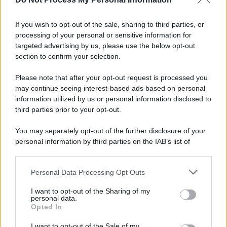
If you wish to opt-out of the sale, sharing to third parties, or
processing of your personal or sensitive information for
targeted advertising by us, please use the below opt-out
section to confirm your selection.
Please note that after your opt-out request is processed you
may continue seeing interest-based ads based on personal
information utilized by us or personal information disclosed to
third parties prior to your opt-out.
You may separately opt-out of the further disclosure of your
personal information by third parties on the IAB’s list of
downstream participants.
Personal Data Processing Opt Outs
This information may also be disclosed by us to third parties
on the IAB’s List of Downstream Participants that may further
I want to opt-out of the Sharing of my
disclose it to other third parties.
personal data.
Opted In
Please note that this website/app uses one or more Google
services and may gather and store information including but
I want to opt-out of the Sale of my