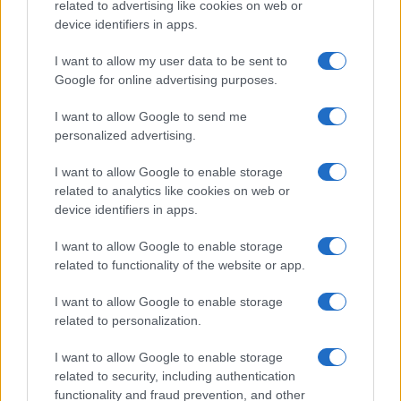
related to advertising like cookies on web or
device identifiers in apps.
I want to allow my user data to be sent to
Google for online advertising purposes.
I want to allow Google to send me
personalized advertising.
I want to allow Google to enable storage
related to analytics like cookies on web or
device identifiers in apps.
I want to allow Google to enable storage
related to functionality of the website or app.
I want to allow Google to enable storage
related to personalization.
I want to allow Google to enable storage
related to security, including authentication
functionality and fraud prevention, and other