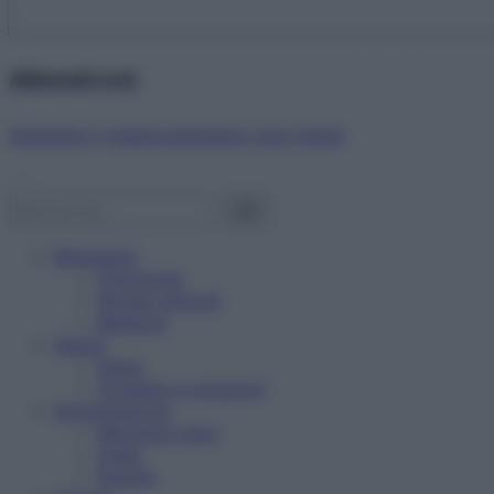
Abbonati ora!
Starbene ti regala benessere ogni mese!
Benessere
Psicologia
Rimedi naturali
Bellezza
Salute
News
Problemi e soluzioni
Alimentazione
Mangiare sano
Diete
Ricette