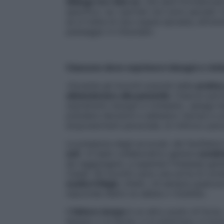
dialogo tra i due ex
, che sarà formalizza
specifico: se i partner non sono sposati, 
se si tratta di una coppia sposata, attrav
passaggio in tribunale».
Ciascuno deve esprimere bisogni e rich
«Durante gli incontri previsti dalla
pratica
abbandonare alla passività
. Ciascun part
soprattutto bisogni e richieste», spiega l
prendere decisioni e abbiamo risorse e co
empowerment personale, di rinforzo psico
La presenza degli avvocati, dei facilitatori
soli
. «Il team collaborativo genera
condiv
da raggiungere, a superare l’impasse gene
Casali. Gli incontri sono una sorta di cont
scatta il litigio
, infatti, c’è sempre qualcu
nasconde dietro la rabbia o l’ostilità».
Il
fattore tempo
è un altro punto di forza.
Spesso ci si ferma, ci si smarrisce, si torn