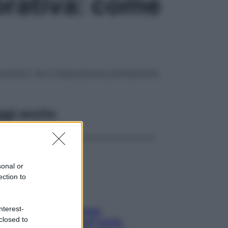
borativa: come
rativa”, hai a disposizione professionisti
ggi anche
sonal or
ection to
nterest-
Capelli spezzati lungo
closed to
l’attaccatura? Scopri come