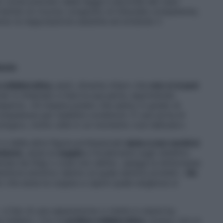
to come previsto dalla legge a seconda del caso
tramite un ricorso congiunto al tribunale competente;
erso la negoziazione assistita ed evitando il
ieste
 collaborativa
, però, diventa chiaro che
non ci si può
ner è chiamato a fare la sua parte, esprimendo
’esperta. «Si impara presto che siamo in grado di
mpetenze per stabilire condizioni. È una sorta di
logico, molto utile in un momento così delicato».
 e delle altre figure professionali
aiuta a non sentirsi
isione
, aiuta la
coppia
a focalizzarsi sugli obiettivi
rata da litigi o cose non dette», spiega la dottoressa
enitore emotivo dentro al quale sentirsi protetti. «
Se
no che aiuta la coppia a capire quale esigenza si
 «L’iter di una separazione ci mette in stand by.
a indietro. Con la
pratica collaborativa
, invece, non si