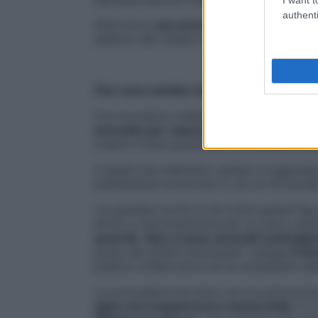
authenti
Attarverso
una serie di incontri
(in media
siedono allo stesso tavolo e affrontano tu
Che cosa cambia rispetto alla mediazion
Con la pratica collaborativa la coppia è a
avvocato per ciascun partner e da un fac
creare il clima giusto per un dialogo prod
A questi due elementi, spesso si aggiun
prettamente economici e, se ce n’è bisog
«La grande novità è che tutte queste fig
attivo e comunicazione per un unico obiet
accordo
.
Non ci sono avvocati contrappo
posto dei diretti interessati», spiega
Fran
pratica collaborativa ed ex presidente dell
«La procedura ha inizio con la sottoscrizi
agire con trasparenza e buona fede
. E i