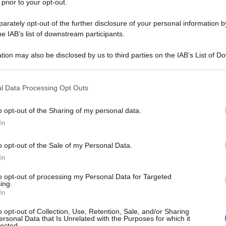
 prior to your opt-out.
rately opt-out of the further disclosure of your personal information by
he IAB’s list of downstream participants.
tion may also be disclosed by us to third parties on the IAB’s List of 
 that may further disclose it to other third parties.
 that this website/app uses one or more Google services and may gath
l Data Processing Opt Outs
including but not limited to your visit or usage behaviour. You may click 
 to Google and its third-party tags to use your data for below specifi
o opt-out of the Sharing of my personal data.
ogle consent section.
In
o opt-out of the Sale of my Personal Data.
In
ti preferite
to opt-out of processing my Personal Data for Targeted
ing.
In
o opt-out of Collection, Use, Retention, Sale, and/or Sharing
ersonal Data that Is Unrelated with the Purposes for which it
lected.