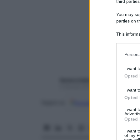
third parties
You may sepa
parties on t
This informa
Participants
Please note
Persona
information 
deny consent
I want t
in below Go
Opted 
Barbara Gabbrielli
9 Gennaio 2018 – Lettura 8 minuti
I want t
Opted 
Google
Discover
Fon
Seguici su
I want 
Advertis
Opted 
I want t
of my P
was col