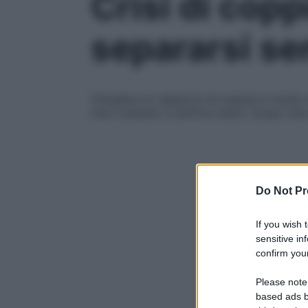
Crisi di copp
separarsi se
Chiudere un rapporto di coppia in modo ind
che ti aiutano a soffrire meno. Scopri ch
Do Not Pr
If you wish 
sensitive in
confirm your
Please note
based ads b