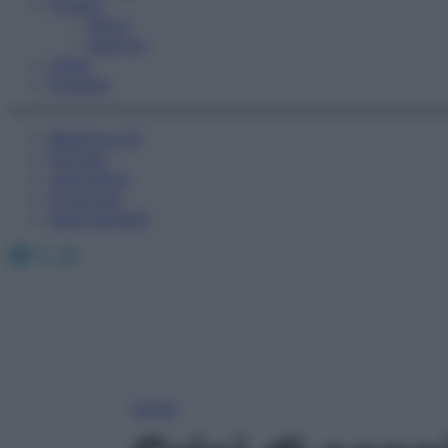
Fitness
Sport
Esercizi
Video
Podcast
Medicina AZ
Farmaci
Calcolatori
Oroscopo
Abbonamenti
Facebook
X
Instagram
Home