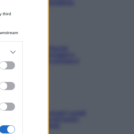
risolvere l’annoso problema
 third
Downstream
Fame dopo cena? Perché
er and store
succede e 6 snack leggeri e
to grant or
appetitosi che non rovinano il
ed purposes
sonno
Non solo Maldive: scopri i coralli
che si nascondono nel nostro
Mediterraneo (e come
proteggerli)