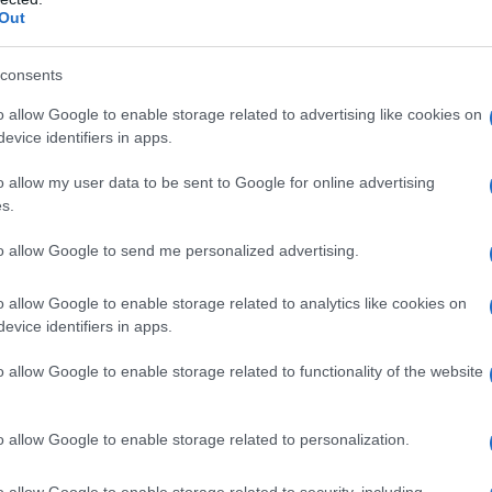
Out
alizzato una famiglia, coltivato e progettato
consents
ensazione di vuoto difficile da gestire.
o allow Google to enable storage related to advertising like cookies on
ccupazioni economiche, i figli che fanno domande.
evice identifiers in apps.
lice. Ecco perché spesso si chiede a un
giudice
, che
e la parola fine alla nostra relazione. O ingaggiamo
o allow my user data to be sent to Google for online advertising
 con cui abbiamo vissuto fino al giorno prima.
Da
s.
to a disposizione di chi si sta separando
. Continua
to allow Google to send me personalized advertising.
o allow Google to enable storage related to analytics like cookies on
evice identifiers in apps.
todo, nato negli Stati Uniti nel 1990, che permette a
o allow Google to enable storage related to functionality of the website
ine della propria relazione
senza andare in
egati alla separazione
, da quelli legali e organizzativi a
supporto di professionisti qualificati. «L’obiettivo non
o allow Google to enable storage related to personalization.
ndere i due partner attori protagonisti di una
sali
, mediatrice familiare e facilitatore
llaborativi.
o allow Google to enable storage related to security, including