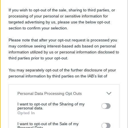
If you wish to opt-out of the sale, sharing to third parties, or
processing of your personal or sensitive information for
targeted advertising by us, please use the below opt-out
section to confirm your selection.
Please note that after your opt-out request is processed you
may continue seeing interest-based ads based on personal
information utilized by us or personal information disclosed to
third parties prior to your opt-out.
You may separately opt-out of the further disclosure of your
personal information by third parties on the IAB’s list of
downstream participants.
Personal Data Processing Opt Outs
This information may also be disclosed by us to third parties
on the IAB’s List of Downstream Participants that may further
I want to opt-out of the Sharing of my
disclose it to other third parties.
personal data.
Opted In
Please note that this website/app uses one or more Google
services and may gather and store information including but
I want to opt-out of the Sale of my
Personal Data.