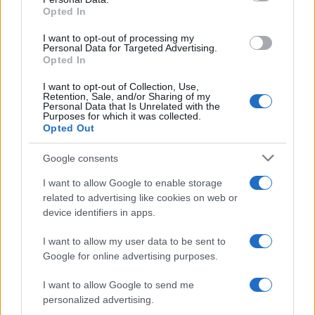
not limited to your visit or usage behaviour. You may click to
Opted In
grant or deny consent to Google and its third-party tags to
use your data for below specified purposes in below Google
I want to opt-out of processing my
consent section.
Personal Data for Targeted Advertising.
Opted In
I want to opt-out of Collection, Use,
Retention, Sale, and/or Sharing of my
Personal Data that Is Unrelated with the
Purposes for which it was collected.
Opted Out
Google consents
I want to allow Google to enable storage
related to advertising like cookies on web or
device identifiers in apps.
I want to allow my user data to be sent to
Google for online advertising purposes.
I want to allow Google to send me
personalized advertising.