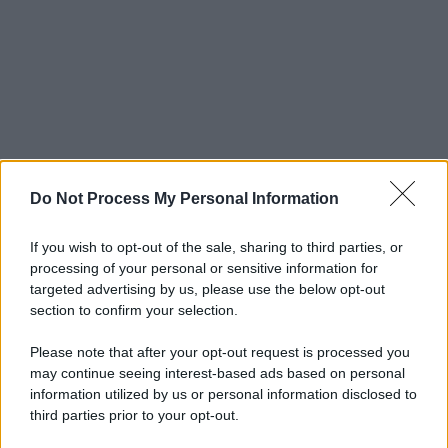
Do Not Process My Personal Information
If you wish to opt-out of the sale, sharing to third parties, or
processing of your personal or sensitive information for
targeted advertising by us, please use the below opt-out
section to confirm your selection.
Please note that after your opt-out request is processed you
may continue seeing interest-based ads based on personal
information utilized by us or personal information disclosed to
third parties prior to your opt-out.