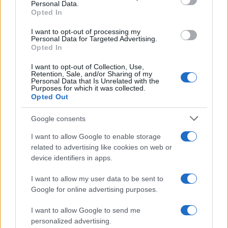
Personal Data.
not limited to your visit or usage behaviour. You may click to
Opted In
grant or deny consent to Google and its third-party tags to
use your data for below specified purposes in below Google
I want to opt-out of processing my
consent section.
Personal Data for Targeted Advertising.
Opted In
I want to opt-out of Collection, Use,
Retention, Sale, and/or Sharing of my
Personal Data that Is Unrelated with the
Purposes for which it was collected.
Opted Out
Google consents
I want to allow Google to enable storage
related to advertising like cookies on web or
device identifiers in apps.
I want to allow my user data to be sent to
Google for online advertising purposes.
I want to allow Google to send me
personalized advertising.