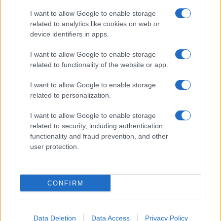
I want to allow Google to enable storage
related to analytics like cookies on web or
device identifiers in apps.
I want to allow Google to enable storage
related to functionality of the website or app.
I want to allow Google to enable storage
related to personalization.
I want to allow Google to enable storage
related to security, including authentication
functionality and fraud prevention, and other
user protection.
CONFIRM
Data Deletion
Data Access
Privacy Policy