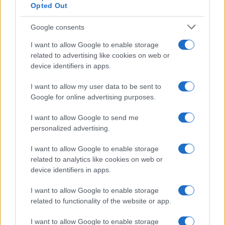
Opted Out
Google consents
I want to allow Google to enable storage
related to advertising like cookies on web or
device identifiers in apps.
I want to allow my user data to be sent to
Google for online advertising purposes.
I want to allow Google to send me
personalized advertising.
I want to allow Google to enable storage
related to analytics like cookies on web or
device identifiers in apps.
I want to allow Google to enable storage
related to functionality of the website or app.
I want to allow Google to enable storage