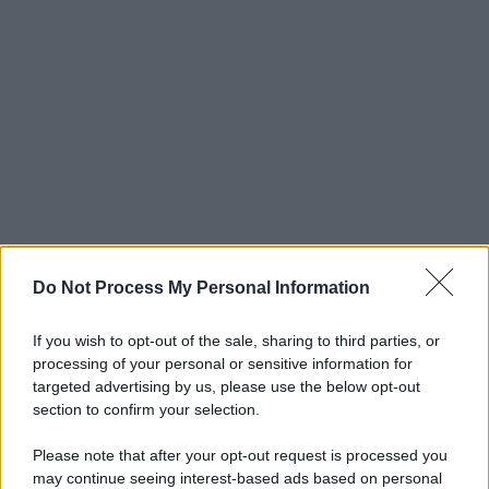
Do Not Process My Personal Information
If you wish to opt-out of the sale, sharing to third parties, or
processing of your personal or sensitive information for
targeted advertising by us, please use the below opt-out
section to confirm your selection.
Please note that after your opt-out request is processed you
may continue seeing interest-based ads based on personal