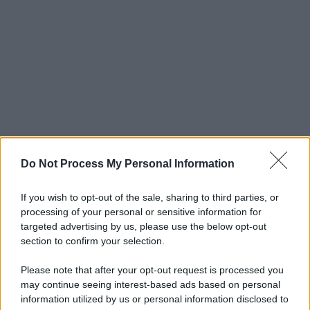
Do Not Process My Personal Information
If you wish to opt-out of the sale, sharing to third parties, or
processing of your personal or sensitive information for
targeted advertising by us, please use the below opt-out
section to confirm your selection.
Please note that after your opt-out request is processed you
may continue seeing interest-based ads based on personal
information utilized by us or personal information disclosed to