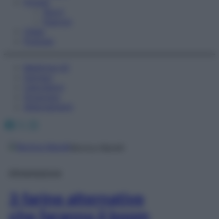
Fitness
Sport
Esercizi
Video
Podcast
Medicina AZ
Farmaci
Calcolatori
Oroscopo
Abbonamenti
Facebook
X
Instagram
Monica Marelli
Alimentazione
3 farine alternative
che faranno il boom