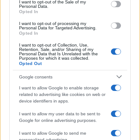
services and may gather and store information including but
I want to opt-out of the Sale of my
Personal Data.
not limited to your visit or usage behaviour. You may click to
Opted In
grant or deny consent to Google and its third-party tags to
use your data for below specified purposes in below Google
I want to opt-out of processing my
consent section.
Personal Data for Targeted Advertising.
Opted In
I want to opt-out of Collection, Use,
Retention, Sale, and/or Sharing of my
Personal Data that Is Unrelated with the
Purposes for which it was collected.
Opted Out
Google consents
I want to allow Google to enable storage
related to advertising like cookies on web or
device identifiers in apps.
I want to allow my user data to be sent to
Google for online advertising purposes.
I want to allow Google to send me
personalized advertising.