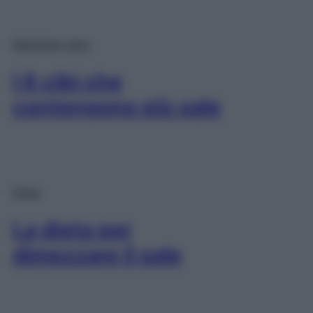
Mangiare sano
I 6 cibi che
contengono più sale
Diete
La dieta per
dimezzare il sale