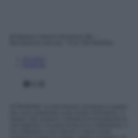
© Belpietro Edizioni Periodiche SRL –
Riproduzione riservata – P.Iva 13673600964
Chi siamo
Pubblicità
Facebook
X
Instagram
ATTENZIONE: Le informazioni contenute in questo
sito sono presentate a solo scopo informativo, in
nessun caso possono costituire la formulazione di
una diagnosi o la prescrizione di un trattamento, e
non intendono e non devono in alcun modo
sostituire il rapporto diretto medico-paziente o la