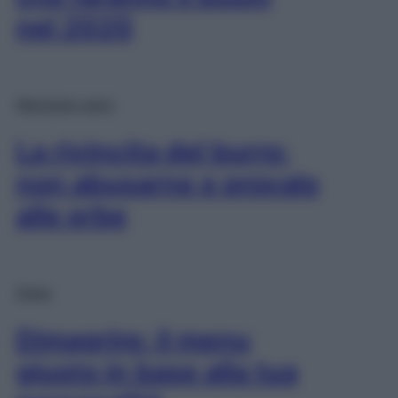
nel 2020
Mangiare sano
La rivincita del burro:
non abusarne e provalo
alle erbe
Diete
Dimagrire: il menu
giusto in base alla tua