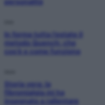
personalità
Diete
In forma tutta l’estate il
metodo Quench: che
cos’è e come funziona
Salute
Storia vera: la
fibromialgia mi ha
insegnato a rallentare