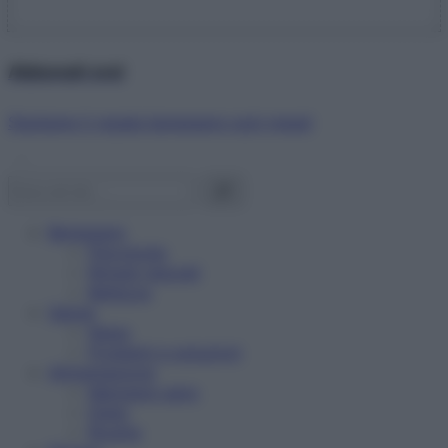
Abbonati ora!
Starbene ti regala benessere ogni mese!
Benessere
Psicologia
Rimedi naturali
Bellezza
Salute
News
Problemi e soluzioni
Alimentazione
Mangiare sano
Diete
Ricette