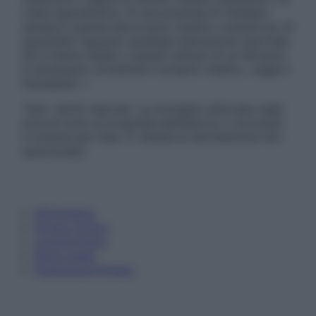
visita specialistica. Si raccomanda di chiedere
sempre il parere del proprio medico curante e/o di
specialisti riguardo qualsiasi indicazione riportata.
Se si hanno dubbi o quesiti sull’uso di un farmaco
è necessario contattare il proprio medico. Leggi il
Disclaimer »
Tutti i diritti riservati. Le immagini utilizzate negli
articoli sono di proprietà dell’editore o concesse
in licenza per l’uso. È vietata la riproduzione non
autorizzata.
Informativa
Privacy Policy
Cookie Policy
Note Legali
Preferenze Privacy