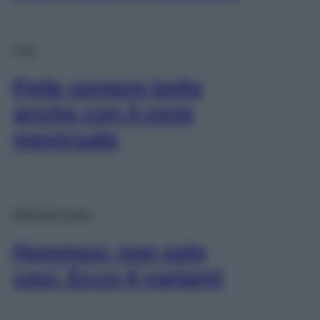
Viso
Pelle sempre bella
anche con il ciclo
mestruale
Mangiare sano
Hummus: non solo
ceci. Ecco 4 varianti