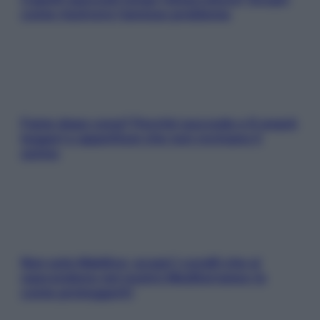
come risolvere l’annoso problema
Fame dopo cena? Perché succede e 6 snack
leggeri e appetitosi che non rovinano il
sonno
Non solo Maldive: scopri i coralli che si
nascondono nel nostro Mediterraneo (e
come proteggerli)