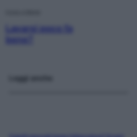
Corpo e Mente
Lavarsi poco fa
bene?
Leggi anche
Capelli spezzati lungo l’attaccatura? Scopri