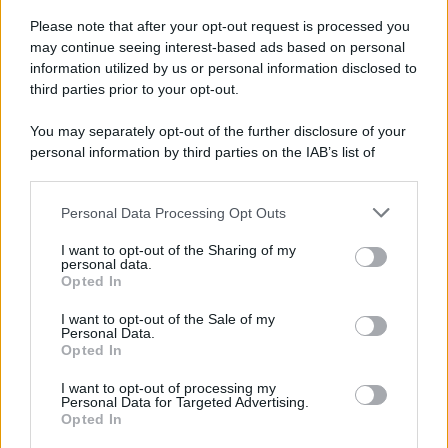
Please note that after your opt-out request is processed you
may continue seeing interest-based ads based on personal
information utilized by us or personal information disclosed to
third parties prior to your opt-out.
You may separately opt-out of the further disclosure of your
personal information by third parties on the IAB’s list of
downstream participants.
Personal Data Processing Opt Outs
This information may also be disclosed by us to third parties
on the IAB’s List of Downstream Participants that may further
I want to opt-out of the Sharing of my
disclose it to other third parties.
personal data.
Opted In
Please note that this website/app uses one or more Google
services and may gather and store information including but
I want to opt-out of the Sale of my
Personal Data.
not limited to your visit or usage behaviour. You may click to
Opted In
grant or deny consent to Google and its third-party tags to
use your data for below specified purposes in below Google
I want to opt-out of processing my
consent section.
Personal Data for Targeted Advertising.
Opted In