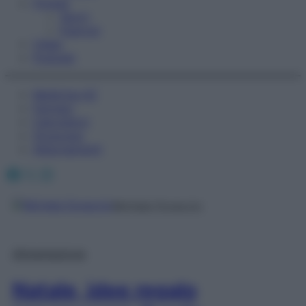
Fitness
Sport
Esercizi
Video
Podcast
Medicina AZ
Farmaci
Calcolatori
Oroscopo
Abbonamenti
Facebook
X
Instagram
Michela Duraccio
Alimentazione
Natale, idee regalo