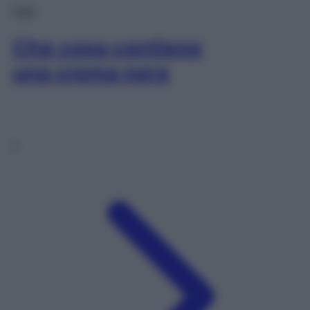
Viso
Che cosa contiene
una crema nera
1