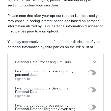
targeted advertising by us, please use the below opt-out
section to confirm your selection.
Please note that after your opt-out request is processed you
may continue seeing interest-based ads based on personal
information utilized by us or personal information disclosed to
third parties prior to your opt-out.
You may separately opt-out of the further disclosure of your
personal information by third parties on the IAB’s list of
downstream participants.
Personal Data Processing Opt Outs
This information may also be disclosed by us to third parties
on the IAB’s List of Downstream Participants that may further
I want to opt-out of the Sharing of my
disclose it to other third parties.
personal data.
Opted In
Please note that this website/app uses one or more Google
services and may gather and store information including but
I want to opt-out of the Sale of my
Personal Data.
not limited to your visit or usage behaviour. You may click to
Opted In
grant or deny consent to Google and its third-party tags to
use your data for below specified purposes in below Google
I want to opt-out of processing my
consent section.
Personal Data for Targeted Advertising.