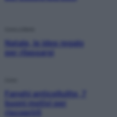
Corpo e Mente
Natale, le idee regalo
per rilassarsi
Corpo
Fanghi anticellulite, 7
buoni motivi per
riscoprirli