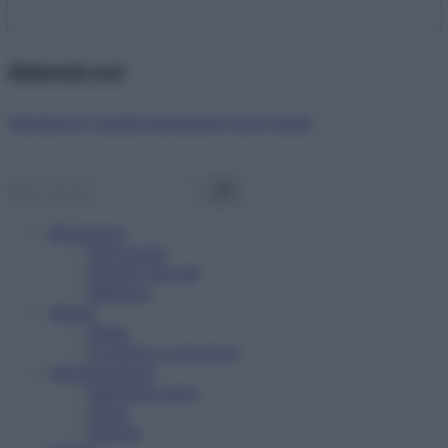
Abbonati ora!
Starbene ti regala benessere ogni mese!
Benessere
Psicologia
Rimedi naturali
Bellezza
Salute
News
Problemi e soluzioni
Alimentazione
Mangiare sano
Diete
Ricette