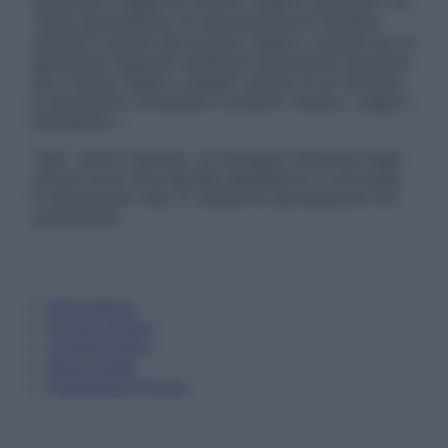
sostituire il rapporto diretto medico-paziente o la
visita specialistica. Si raccomanda di chiedere
sempre il parere del proprio medico curante e/o di
specialisti riguardo qualsiasi indicazione riportata.
Se si hanno dubbi o quesiti sull’uso di un farmaco
è necessario contattare il proprio medico. Leggi il
Disclaimer »
Tutti i diritti riservati. Le immagini utilizzate negli
articoli sono di proprietà dell’editore o concesse
in licenza per l’uso. È vietata la riproduzione non
autorizzata.
Informativa
Privacy Policy
Cookie Policy
Note Legali
Preferenze Privacy