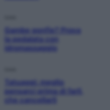
Corpo
Gambe gonfie? Prova
la pedalata con
idromassaggio
Corpo
Tatuaggi: meglio
pensarci prima di farli,
che cancellarli