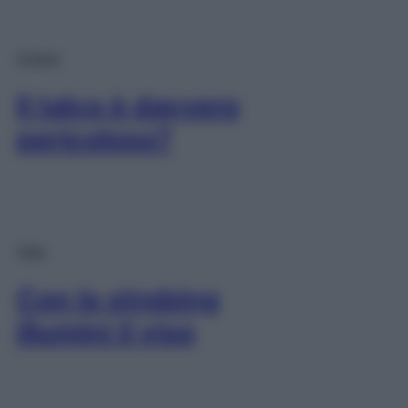
Corpo
Il talco è davvero
pericoloso?
Viso
Con lo strobing
illumini il viso