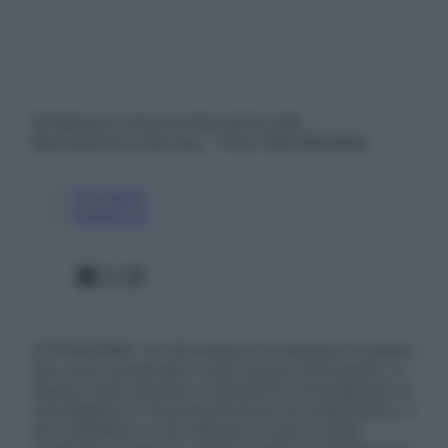
© Belpietro Edizioni Periodiche SRL –
Riproduzione riservata – P.Iva 13673600964
Chi siamo
Pubblicità
Facebook
X
Instagram
ATTENZIONE: Le informazioni contenute in questo
sito sono presentate a solo scopo informativo, in
nessun caso possono costituire la formulazione di
una diagnosi o la prescrizione di un trattamento, e
non intendono e non devono in alcun modo