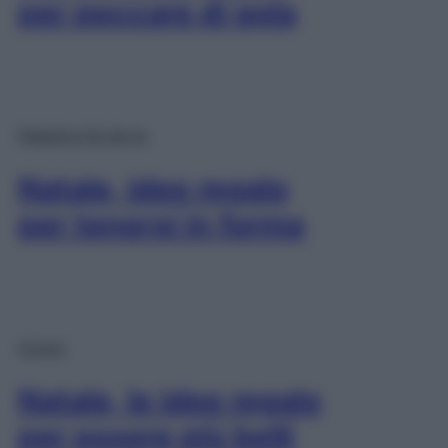
per peccare di gola
Palestra fai da te
Natale, idee regalo
per tenersi in forma
Corpo
Natale, le idee regalo
per essere più belli