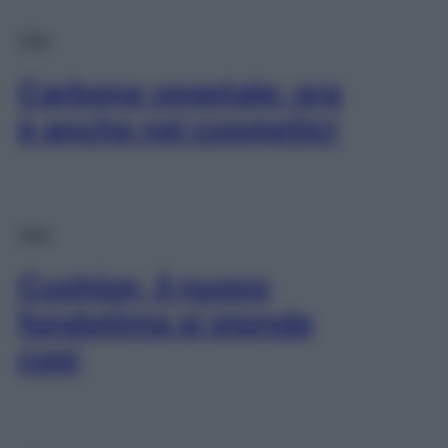
Viso
Carbone vegetale: ora
è anche nei cosmetici
Viso
Cushion, il nuovo
fondotinta si stende
così