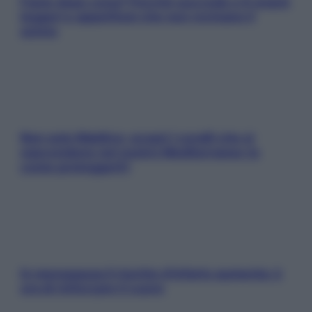
Fame dopo cena? Perché succede e 6 snack
leggeri e appetitosi che non rovinano il
sonno
Non solo Maldive: scopri i coralli che si
nascondono nel nostro Mediterraneo (e
come proteggerli)
In menopausa il rischio d’infarto aumenta: è
ora di rinforzare il cuore