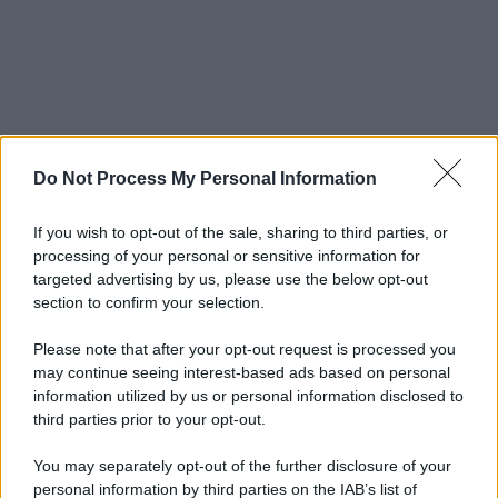
Do Not Process My Personal Information
If you wish to opt-out of the sale, sharing to third parties, or
processing of your personal or sensitive information for
targeted advertising by us, please use the below opt-out
section to confirm your selection.
Please note that after your opt-out request is processed you
may continue seeing interest-based ads based on personal
information utilized by us or personal information disclosed to
third parties prior to your opt-out.
You may separately opt-out of the further disclosure of your
personal information by third parties on the IAB’s list of