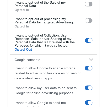
services and may gather and store information including but
I want to opt-out of the Sale of my
Personal Data.
not limited to your visit or usage behaviour. You may click to
Opted In
grant or deny consent to Google and its third-party tags to
use your data for below specified purposes in below Google
I want to opt-out of processing my
consent section.
Personal Data for Targeted Advertising.
Opted In
I want to opt-out of Collection, Use,
Retention, Sale, and/or Sharing of my
Personal Data that Is Unrelated with the
Purposes for which it was collected.
Opted Out
Google consents
I want to allow Google to enable storage
related to advertising like cookies on web or
device identifiers in apps.
I want to allow my user data to be sent to
Google for online advertising purposes.
I want to allow Google to send me