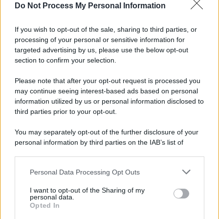
Do Not Process My Personal Information
If you wish to opt-out of the sale, sharing to third parties, or
processing of your personal or sensitive information for
targeted advertising by us, please use the below opt-out
section to confirm your selection.
Please note that after your opt-out request is processed you
may continue seeing interest-based ads based on personal
information utilized by us or personal information disclosed to
third parties prior to your opt-out.
You may separately opt-out of the further disclosure of your
personal information by third parties on the IAB’s list of
downstream participants.
Personal Data Processing Opt Outs
This information may also be disclosed by us to third parties
on the IAB’s List of Downstream Participants that may further
I want to opt-out of the Sharing of my
disclose it to other third parties.
personal data.
Opted In
Please note that this website/app uses one or more Google