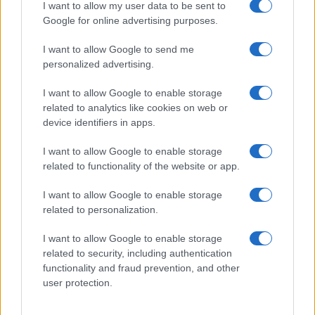
I want to allow my user data to be sent to
Google for online advertising purposes.
I want to allow Google to send me
personalized advertising.
I want to allow Google to enable storage
related to analytics like cookies on web or
device identifiers in apps.
I want to allow Google to enable storage
related to functionality of the website or app.
I want to allow Google to enable storage
related to personalization.
I want to allow Google to enable storage
related to security, including authentication
functionality and fraud prevention, and other
user protection.