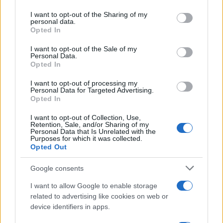
on the IAB’s List of Downstream Participants that may further
I want to opt-out of the Sharing of my
disclose it to other third parties.
personal data.
Opted In
Please note that this website/app uses one or more Google
services and may gather and store information including but
I want to opt-out of the Sale of my
Personal Data.
not limited to your visit or usage behaviour. You may click to
Opted In
grant or deny consent to Google and its third-party tags to
use your data for below specified purposes in below Google
I want to opt-out of processing my
consent section.
Personal Data for Targeted Advertising.
Opted In
I want to opt-out of Collection, Use,
Retention, Sale, and/or Sharing of my
Personal Data that Is Unrelated with the
Purposes for which it was collected.
Opted Out
Google consents
I want to allow Google to enable storage
related to advertising like cookies on web or
device identifiers in apps.