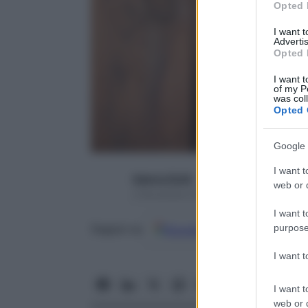
Opted 
I want 
Advertis
Opted 
I want t
of my P
was col
Opted 
Google 
I want t
Valeria Ghitti
web or d
2 Novembre 2021 – Lettura 3 minuti
I want t
purpose
Google
Discover
Fon
Seguici su
I want 
I want t
web or d