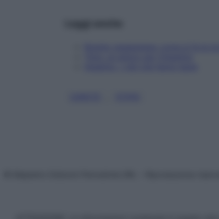
Leggi anche
Ricette vegetariane: come si fa la to
Timo: un amico per l’intestino
Intestino, i cibi che fanno bene
, 
CAROTE
STIPSI
© Belpietro Edizioni Periodiche SRL – Riproduzione riser
ATTENZIONE: Le informazioni contenute in questo sito 