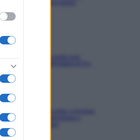
proteggerla davvero senza
stressarla
Aria condizionata: usala così,
senza rischiare raffreddore & Co.
Mindfulness tra le vette: a Cortina
due giorni lontani da stress e
ansia da smartphone