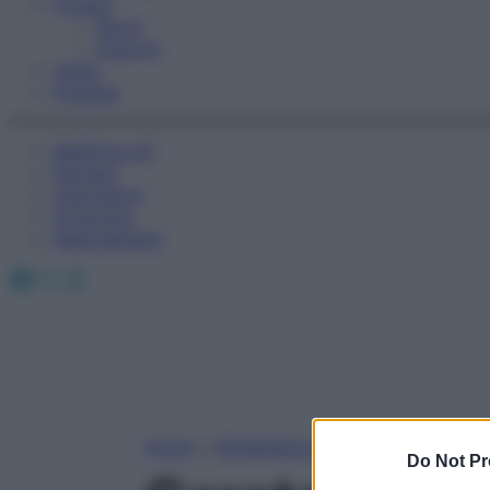
Fitness
Sport
Esercizi
Video
Podcast
Medicina AZ
Farmaci
Calcolatori
Oroscopo
Abbonamenti
Facebook
X
Instagram
Home
»
Alimentazione
Do Not Pr