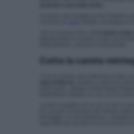
di carote e una mela verde
».
Un pasto che risveglia anche l’intestino 
contorno di
verza
stufata, un’insalata di 
«Ok se consumi fino a
3-4 carote crude 
betacarotene in eccesso si può accumulare
affaticandolo», precisa la nutrizionista.
Cotta la carota reinteg
«Con la cottura, che trasforma le fibre, 
caso di diarrea
: aiutano a ridurre le scar
quelli persi», spiega la dottoressa D’Eug
dissenteria), bastano un riso con le caro
«Cotte in padella con un po’ di olio le c
K) e le puoi consumare per frenare mestru
formaggio e a una spremuta», consiglia la 
disponibili gli zuccheri di cui la carota è