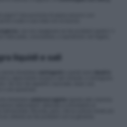
più pigro? Una porzione di pesce azzurro con
carote crude e una mela con la buccia.
al giorno
, ma non esagerare se hai problemi epatici: il
 nella pelle, colorandola, e soprattutto nel fegato,
ra liquidi e sali
le carote diventano
astringenti
e quindi sono
ideali in
iche e, apportando acqua e sali minerali, a reintegrare
enio. Se non hai appetito (succede, dopo una
te e una spremuta.
arote diventano
antiemorragiche
(grazie alla vitamina
azioni abbondanti: abbinale a un’omelette al
nutrizionista. Ricorda, però, che la cottura rende più
 ricca: attenta se hai problemi con la glicemia.