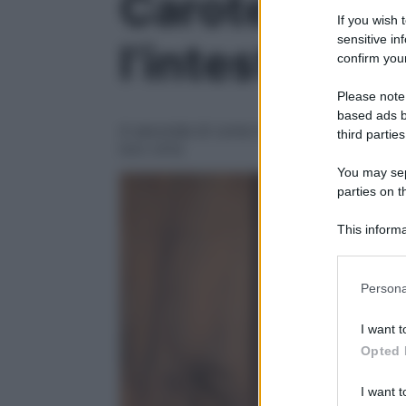
Carote cotte
If you wish 
sensitive in
l’intestino: 
confirm your
Please note
based ads b
A seconda di come le prepari, puoi sfrutta
third parties
loro virtù
You may sepa
parties on t
This informa
Participants
Please note
Persona
information 
deny consent
I want t
in below Go
Opted 
I want t