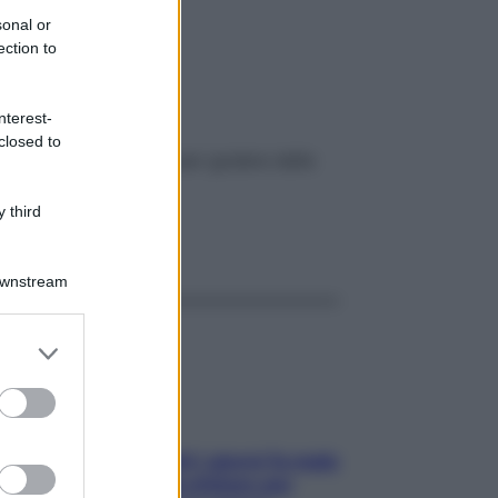
are
sonal or
ection to
nterest-
closed to
cibi con cui abbinarle per godere delle
 third
ggi anche
Downstream
er and store
to grant or
ed purposes
Doccia, lavarsi tutti i giorni fa male
alla pelle? I miti da sfatare per