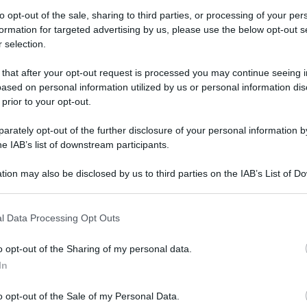
 o crude per regol
to opt-out of the sale, sharing to third parties, or processing of your per
formation for targeted advertising by us, please use the below opt-out s
come cucinarle
 selection.
 that after your opt-out request is processed you may continue seeing i
ased on personal information utilized by us or personal information dis
re le proprietà lassative o astringenti delle carote. Ecco i 
 prior to your opt-out.
rately opt-out of the further disclosure of your personal information by
he IAB’s list of downstream participants.
Le
tion may also be disclosed by us to third parties on the IAB’s List of 
 that may further disclose it to other third parties.
 that this website/app uses one or more Google services and may gath
l Data Processing Opt Outs
including but not limited to your visit or usage behaviour. You may click 
 to Google and its third-party tags to use your data for below specifi
o opt-out of the Sharing of my personal data.
ogle consent section.
In
o opt-out of the Sale of my Personal Data.