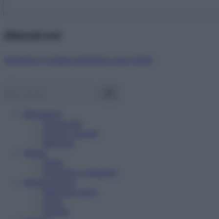
Abbonati ora!
Starbene ti regala benessere ogni mese!
Benessere
Psicologia
Rimedi naturali
Bellezza
Salute
News
Problemi e soluzioni
Alimentazione
Mangiare sano
Diete
Ricette