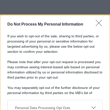
Do Not Process My Personal Information
If you wish to opt-out of the sale, sharing to third parties, or
processing of your personal or sensitive information for
targeted advertising by us, please use the below opt-out
section to confirm your selection.
Please note that after your opt-out request is processed you
may continue seeing interest-based ads based on personal
information utilized by us or personal information disclosed to
third parties prior to your opt-out.
You may separately opt-out of the further disclosure of your
personal information by third parties on the IAB’s list of
downstream participants.
Personal Data Processing Opt Outs
This information may also be disclosed by us to third parties