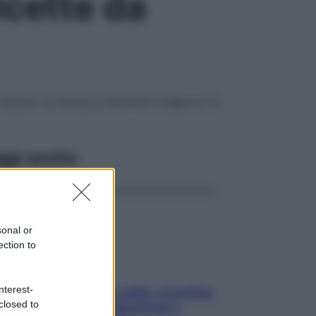
icette da
sfatano la nomea di alimento insapore. In
ggi anche
sonal or
ection to
nterest-
Mindfulness tra le vette: a Cortina
closed to
due giorni lontani da stress e