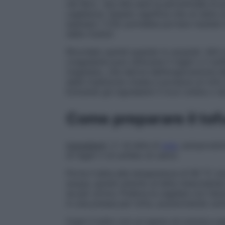
nel libro, “più alta sarà la percentuale d
cagliatura. Questo significa che un latte
esempio 1-2%) potrebbe portare risultati 
della ricetta”.
Ricordalo quindi quando lo acquisti. Altr
coagulante puoi utilizzare il nigari o il so
magnesio, che deriva dall’evaporazione dell
della tradizione cinese e produce un tofu 
Entrambi gli ingredienti li trovi online o 
Come preparare il tof
Ingredienti
: 2 l di latte di
soia
, autoprodot
di nigari o di solfato di calcio
Porta il latte alla temperatura di 90 °C cir
acqua, quindi uniscilo al latte mescoland
se per un’ora. Preleva la cagliata con l’ai
in una pressa per tofu), posizionando sott
Copri il tutto con un panno di cotone e ap