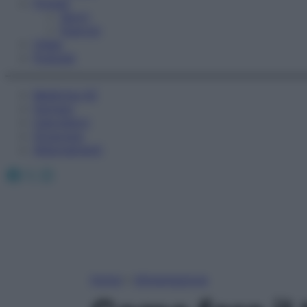
Fitness
Sport
Esercizi
Video
Podcast
Medicina AZ
Farmaci
Calcolatori
Oroscopo
Abbonamenti
Facebook
X
Instagram
Home
»
Alimentazione