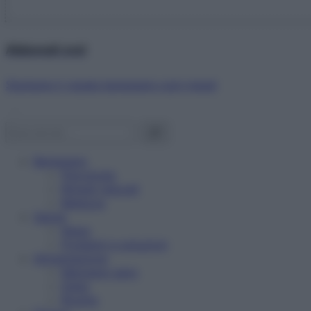
Abbonati ora!
Starbene ti regala benessere ogni mese!
Benessere
Psicologia
Rimedi naturali
Bellezza
Salute
News
Problemi e soluzioni
Alimentazione
Mangiare sano
Diete
Ricette