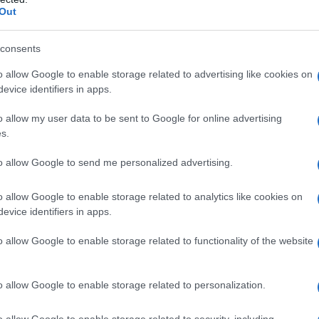
Out
consents
o allow Google to enable storage related to advertising like cookies on
evice identifiers in apps.
iene dalla cagliatura del latte di soia. In Occidente
o allow my user data to be sent to Google for online advertising
in realtà proviene dalla Cina: tofu infatti deriva dal
 (di soia).
s.
 stato considerato con qualche remora perché definito
to allow Google to send me personalized advertising.
le; oggi, invece, grazie anche alla cucina vegana,
nto è meglio apprezzato: fornisce un importante
o allow Google to enable storage related to analytics like cookies on
a, è ricco di sali minerali come potassio,
calcio
e
evice identifiers in apps.
ed è una base perfetta per numerose ricette.
o allow Google to enable storage related to functionality of the website
o
nel suo libro
Cucina vegetale da paura
(Vallardi, 22
one, ha scelto, fin da giovanissima, di diventare
my condivide con i suoi 600mila e più follower
e veg.
o allow Google to enable storage related to personalization.
o allow Google to enable storage related to security, including