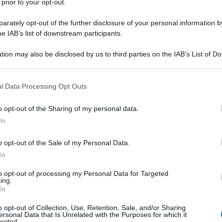
 prior to your opt-out.
rately opt-out of the further disclosure of your personal information by
he IAB’s list of downstream participants.
tion may also be disclosed by us to third parties on the IAB’s List of 
 that may further disclose it to other third parties.
 that this website/app uses one or more Google services and may gath
l Data Processing Opt Outs
including but not limited to your visit or usage behaviour. You may click 
 to Google and its third-party tags to use your data for below specifi
o opt-out of the Sharing of my personal data.
ogle consent section.
In
o opt-out of the Sale of my Personal Data.
In
to opt-out of processing my Personal Data for Targeted
ti preferite
ing.
In
o opt-out of Collection, Use, Retention, Sale, and/or Sharing
ersonal Data that Is Unrelated with the Purposes for which it
lected.