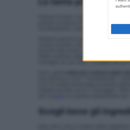
Le tante proprietà de
authenti
Fabiola di Sotto, non a caso, si definisce l
grande ricchezza di questi vegetali, con
correttamente, a partire dall’importanza de
Alimenti preziosi non solo dal punto di vi
cucina, al punto che l’autrice li utilizza pe
gnocchi alla ricotta, per non parlare dei d
valido sostituto degli albumi montati a nev
meringhe da veri chef ”, consiglia nel suo 
Sono quindi
ottimi per cucinare pasti vel
che definisce come “i fondamentali”, i piat
trovi la ricetta homemade proposta dall’a
Insieme ad altre dove il “formaggio” 100
per la
pasta
e in gustosi abbinamenti per 
Scegli bene gli ingred
Dato che il tofu si ottiene dalla cagliatur