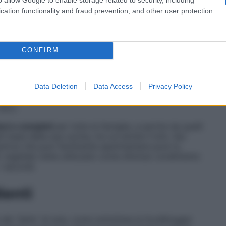
i legumi
cation functionality and fraud prevention, and other user protection.
a “queen dei legumi” e, nel suo ricettario, illustra la
 numerosi suggerimenti su come cuocerli
ll’ammollo che ne migliora la digeribilità.
CONFIRM
sta nutrizionale ma anche estremamente versatili in
r preparare di tutto, dalle polpette alle salsicce, dagli
Data Deletion
Data Access
Privacy Policy
olci: “l’acqua di cottura dei legumi, per esempio, è un
e e vi farà ottenere torte, biscotti e persino
libro.
oci e completi
per tutta la famiglia, a partire da quelli
ti base della sua cucina, tra cui anche il tofu. Qui
utrice che puoi facilmente sperimentare pure tu.
% vegetale viene utilizzato come sfizioso condimento
i secondi.
ienti
a del “latte” di soia, come sottolinea la foodblogger