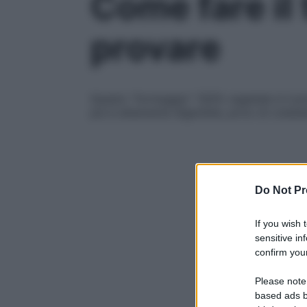
Come fare il 
provare
Questo “formaggio” 100% vegetale è il pro
più è altamente digeribile, privo di colest
Do Not Pr
If you wish 
sensitive in
confirm your
Please note
based ads b