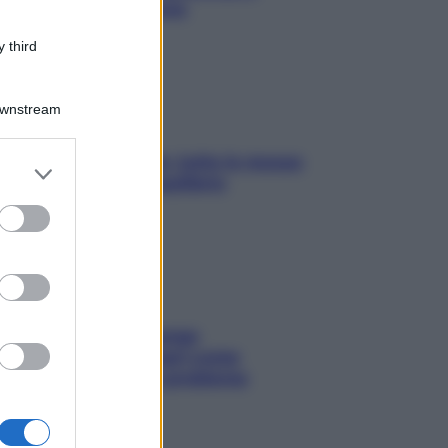
ansia da smartphone
 third
Downstream
SOS pelle irritabile: tutte le mosse
er and store
per riportarla in equilibrio
to grant or
ed purposes
Capelli spezzati lungo
l’attaccatura? Scopri come
risolvere l’annoso problema