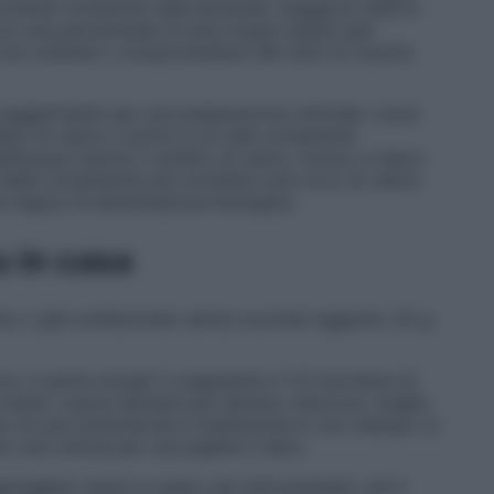
i proteine contenuta nella bevanda, maggiore sarà la
 con una percentuale di soia troppo bassa (per
non ottimali o compromettere del tutto la riuscita
i suggerimenti per una preparazione ottimale: come
lfato di calcio; il primo è un sale contenente
’acqua marina; il solfato di calcio, invece, è tipico
dalla consistenza più morbida e più ricco di calcio.
nei negozi di alimentazione biologica.
u in casa
to o già confezionato senza zuccheri aggiunti, 20 g
ca. A parte sciogli il coagulante in 1/2 bicchiere di
o bene. Lascia riposare per almeno mezz’ora, meglio
uto di una schiumarola e trasferiscila in uno stampo (o
o una ciotola per raccogliere il siero.
poggiaci sopra un peso: più sarà pressato, più il