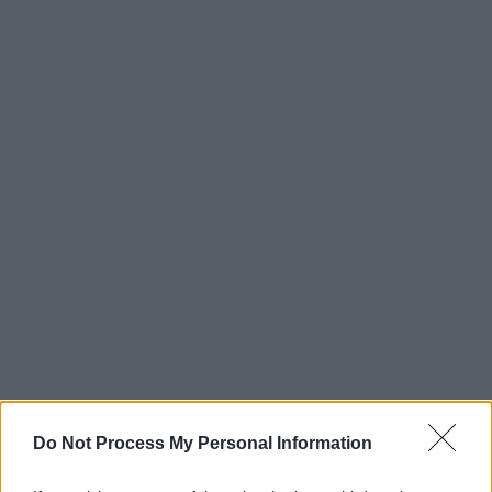
Do Not Process My Personal Information