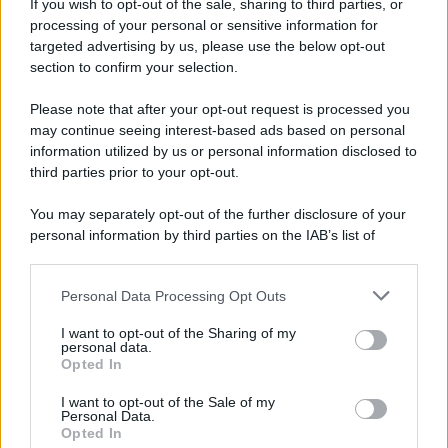
If you wish to opt-out of the sale, sharing to third parties, or
processing of your personal or sensitive information for
targeted advertising by us, please use the below opt-out
section to confirm your selection.
Please note that after your opt-out request is processed you
may continue seeing interest-based ads based on personal
information utilized by us or personal information disclosed to
third parties prior to your opt-out.
You may separately opt-out of the further disclosure of your
personal information by third parties on the IAB’s list of
downstream participants.
Personal Data Processing Opt Outs
This information may also be disclosed by us to third parties
on the IAB’s List of Downstream Participants that may further
I want to opt-out of the Sharing of my
disclose it to other third parties.
personal data.
Opted In
Please note that this website/app uses one or more Google
services and may gather and store information including but
I want to opt-out of the Sale of my
Personal Data.
not limited to your visit or usage behaviour. You may click to
Opted In
grant or deny consent to Google and its third-party tags to