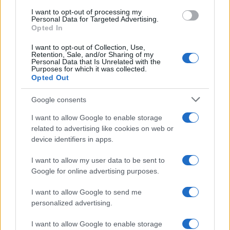
use your data for below specified purposes in below Google
I want to opt-out of processing my
consent section.
Personal Data for Targeted Advertising.
Opted In
I want to opt-out of Collection, Use,
Retention, Sale, and/or Sharing of my
Personal Data that Is Unrelated with the
Purposes for which it was collected.
Opted Out
Google consents
I want to allow Google to enable storage
related to advertising like cookies on web or
device identifiers in apps.
I want to allow my user data to be sent to
Google for online advertising purposes.
I want to allow Google to send me
personalized advertising.
I want to allow Google to enable storage