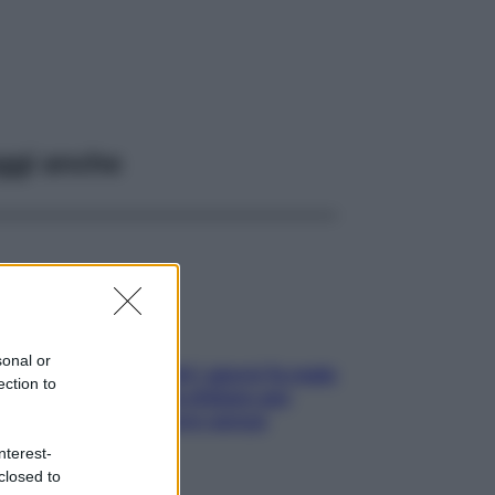
ggi anche
sonal or
Doccia, lavarsi tutti i giorni fa male
ection to
alla pelle? I miti da sfatare per
proteggerla davvero senza
stressarla
nterest-
closed to