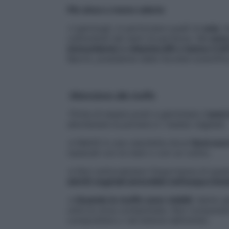
Più zinco e meno calorie
«
I germogli, in particolare quelli di
soia
, 
carboidrati dei semi di partenza. Ma
sono 
immunitarie) e vitamina B6 e hanno il 20
Baroni, presidente della Società scientific
Attenzione alle muffe
Prima di essere posti a germinare,
i semi
allontanare la polvere e i residui vegetali.
➔ Mettili in una vaschetta dove
farai sco
ripescali con le mani o con un colino.
➔ Non sottovalutare l’importanza di que
detriti vegetali ammollati nell’acqua ini
➔
Quando le muffe sono visibili
, hanno g
oltre la zona contaminata. Non consumare
compostiera o nel bidone dell’umido.