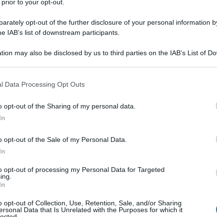
 prior to your opt-out.
rately opt-out of the further disclosure of your personal information by
he IAB’s list of downstream participants.
tion may also be disclosed by us to third parties on the IAB’s List of 
 that may further disclose it to other third parties.
 that this website/app uses one or more Google services and may gath
l Data Processing Opt Outs
including but not limited to your visit or usage behaviour. You may click 
 to Google and its third-party tags to use your data for below specifi
o opt-out of the Sharing of my personal data.
ogle consent section.
In
ti preferite
o opt-out of the Sale of my Personal Data.
In
to opt-out of processing my Personal Data for Targeted
ing.
In
o opt-out of Collection, Use, Retention, Sale, and/or Sharing
ersonal Data that Is Unrelated with the Purposes for which it
lected.