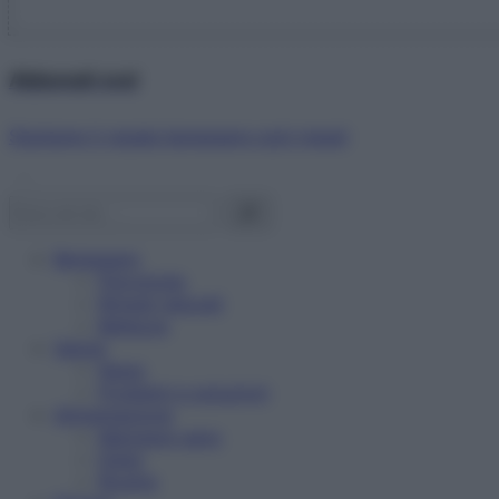
Abbonati ora!
Starbene ti regala benessere ogni mese!
Benessere
Psicologia
Rimedi naturali
Bellezza
Salute
News
Problemi e soluzioni
Alimentazione
Mangiare sano
Diete
Ricette