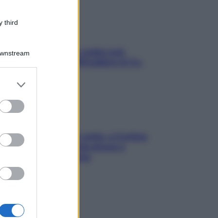
 third
Aria condizionata: usala così,
Downstream
senza rischiare raffreddore & Co.
er and store
to grant or
ed purposes
Mindfulness tra le vette: a Cortina
due giorni lontani da stress e
ansia da smartphone