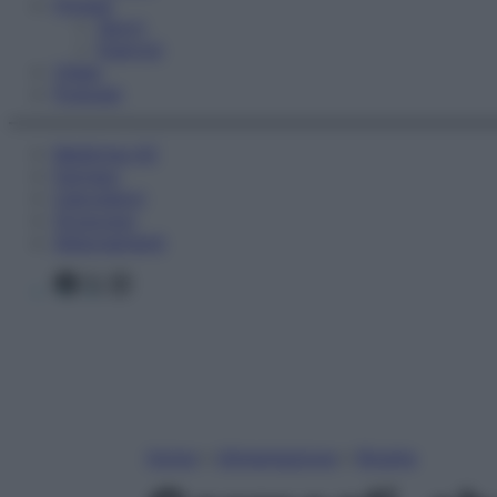
Fitness
Sport
Esercizi
Video
Podcast
Medicina AZ
Farmaci
Calcolatori
Oroscopo
Abbonamenti
Facebook
X
Instagram
Home
»
Alimentazione
»
Ricette