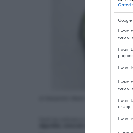
Opted 
Google 
I want t
web or d
I want t
purpose
I want 
I want t
web or d
di Alessandro Mesini
I want t
or app.
I want t
Facili da coltivare in casa,
ti riforniscono
digeribile, minerali e vitamine
a costo pra
I want t