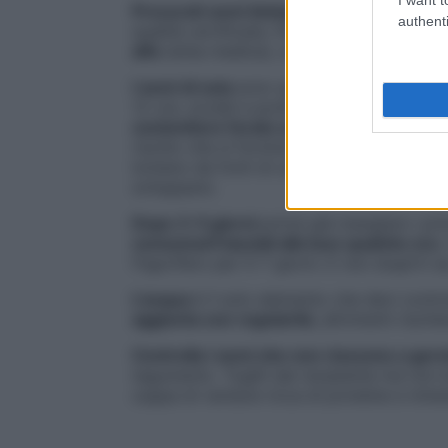
Procurati semi biologici
o non trattati, c
authenti
qualità certificata. Puoi provare a fare ge
alfa
(erba medica), cavolo rosso, porro, r
I semi di soia
sono quelli più comunemente 
12 ore, scolali e ponili in un barattolo o 
contenitore forato sul fondo
per favorire 
rischio che si formino muffe.
Coprili con
lontano da fonti di calore. Risciacquali o
sviluppano.
Dopo 3-5 giorni
potrai già mangiare i pr
consumarli lasciali alla luce qualche ora
.
frigorifero per 5-7 giorni. E non stupirti
L’acqua
è il solo elemento che devi contro
aggiunta con regolarità
, altrimenti rischi
Controlla i semi che non riescono a ger
tegumento. Toglili dal recipiente ma non b
zuppa di verdure ricca di proteine e miner