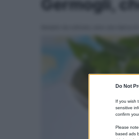
Germogli, ch
Semplici da coltivare, sono una riserva di
Do Not Pr
If you wish 
sensitive in
confirm your
Please note
based ads b