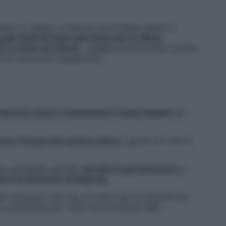
hanno lo stesso contenuto di proteine, grassi e
più ricchi di zinco (prezioso per le difese
% in meno di calorie
», spiega la dottoressa Luciana
a di nutrizione vegetariana.
 devono essere risciacquati in acqua tiepida
per
rrere l’acqua che uscirà a sfioro
, agitali più volte e
sto passaggio perché,
durante la germinazione, i
ziano un processo di degrado
.
ià sviluppato una rete di radici che si estende ben
 assolutamente i semi ma introducili nella