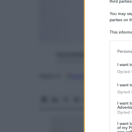
third parties
You may sepa
parties on t
This informa
Participants
Please note
Persona
francescapapa07
information 
18 Novembre 2015 – Lettura 3 minuti
deny consent
I want t
in below Go
Opted 
Google
Discover
Fon
Seguici su
I want t
Opted 
I want 
Advertis
Opted 
I want t
of my P
was col