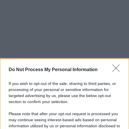
Do Not Process My Personal Information
If you wish to opt-out of the sale, sharing to third parties, or
processing of your personal or sensitive information for
targeted advertising by us, please use the below opt-out
section to confirm your selection.
Please note that after your opt-out request is processed you
may continue seeing interest-based ads based on personal
information utilized by us or personal information disclosed to