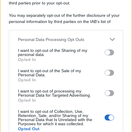
third parties prior to your opt-out.
You may separately opt-out of the further disclosure of your
personal information by third parties on the IAB’s list of
downstream participants.
Personal Data Processing Opt Outs
This information may also be disclosed by us to third parties
on the IAB’s List of Downstream Participants that may further
I want to opt-out of the Sharing of my
disclose it to other third parties.
personal data.
Opted In
Please note that this website/app uses one or more Google
services and may gather and store information including but
I want to opt-out of the Sale of my
Personal Data.
not limited to your visit or usage behaviour. You may click to
Opted In
grant or deny consent to Google and its third-party tags to
use your data for below specified purposes in below Google
I want to opt-out of processing my
consent section.
Personal Data for Targeted Advertising.
Opted In
I want to opt-out of Collection, Use,
Retention, Sale, and/or Sharing of my
Personal Data that Is Unrelated with the
Purposes for which it was collected.
Opted Out