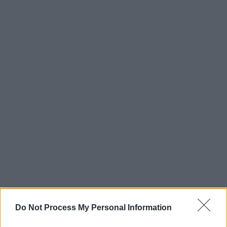
Do Not Process My Personal Information