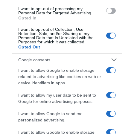
use your data for below specified purposes in below Google
I want to opt-out of processing my
consent section.
Personal Data for Targeted Advertising.
Opted In
I want to opt-out of Collection, Use,
Retention, Sale, and/or Sharing of my
Personal Data that Is Unrelated with the
Purposes for which it was collected.
Opted Out
Google consents
I want to allow Google to enable storage
related to advertising like cookies on web or
device identifiers in apps.
I want to allow my user data to be sent to
Google for online advertising purposes.
I want to allow Google to send me
personalized advertising.
I want to allow Google to enable storage