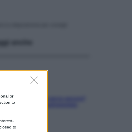
a è a disposizione per consigli
ggi anche
sonal or
Contare le calorie serve ancora?
ection to
La risposta della nutrizionista
nterest-
closed to