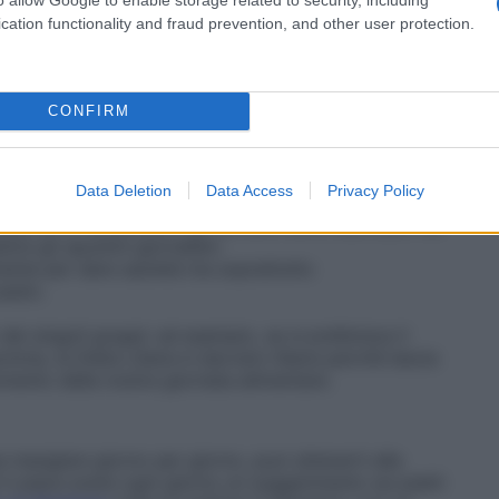
usto conteggio tra le “entrate” e le “uscite”
 una dieta troppo restrittiva ma semmai fare più
cation functionality and fraud prevention, and other user protection.
lla piramide alimentare
: da qui la scelta dell’olio
utticoli di stagione, del pesce e dei legumi come fonte
CONFIRM
re carne, salumi magri di tradizione italiana e
 contenuto in grassi e sodio), del consumo giornaliero
e e aromi in abbondanza.
Data Deletion
Data Access
Privacy Policy
evole e fantasiosa e gli alimenti sono distribuiti nei
tire gli spuntini giornalieri.
ente per dare sazietà ma soprattutto
pasto.
dei singoli gruppi: ad esempio, se si preferisce il
omma, la Dieta Libera è davvero libera perché lascia
mento della nostra giornata alimentare.
a mangiare giorno per giorno, puoi attenerti alle
ti piace avere ogni giorno un suggerimento sui piatti