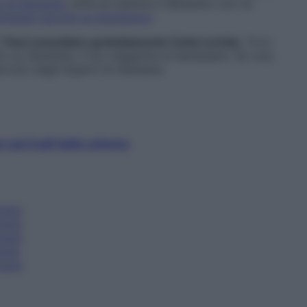
k di
Starbene
: tutte le mattine ti salutiamo con un
manali raccolti su Starbene.it
.
?
Puoi consultare gratuitamente Carla Lertola
. Trovi
ici su
Starbene
, il tuo magazine di benessere. Se vuoi,
rvizio degli Esperti di
Starbene
.
e qui il pdf dello schema
imana
imana
imana
mana
imana