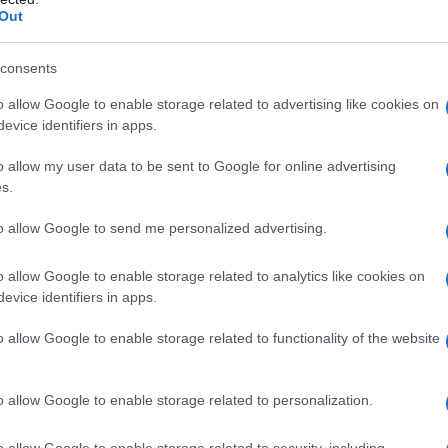
qualche chilo o ne devi perdere molti ma non sai
Out
i-da-te o delle mode alimentari, puoi incominciare a
ema alimentare mediterraneo per poi rivolgerti a uno
consents
se caratteristiche valgono le stesse regole anche se
 abbondanti (almeno il 30 % in più).
o allow Google to enable storage related to advertising like cookies on
evice identifiers in apps.
pretando così al meglio lo spirito della Dieta Libera (i
pi pensati per aiutarti ad organizzare i tuoi pasti e
o allow my user data to be sent to Google for online advertising
s.
era
? Eccoli:
to allow Google to send me personalized advertising.
ato dove sono presenti tutti gli alimenti
. Questo è
alute ottimale ed evitare carenze nutrizionali.
o allow Google to enable storage related to analytics like cookies on
ostituisce un alimento ad alto contenuto proteico
evice identifiers in apps.
egumi) con un altro, ma la scelta vegetariana, così
ono interi gruppi alimentari, necessita di una
o allow Google to enable storage related to functionality of the website
 specialista.
eferibilmente integrali (pane & co), un secondo
o allow Google to enable storage related to personalization.
stessi ingredienti per sottolineare il
giusto e
e proteine
(e fibre e lipidi).
o allow Google to enable storage related to security, including