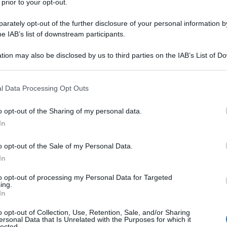
 prior to your opt-out.
rately opt-out of the further disclosure of your personal information by
he IAB’s list of downstream participants.
tion may also be disclosed by us to third parties on the IAB’s List of 
 that may further disclose it to other third parties.
 that this website/app uses one or more Google services and may gath
l Data Processing Opt Outs
including but not limited to your visit or usage behaviour. You may click 
 to Google and its third-party tags to use your data for below specifi
ti preferite
o opt-out of the Sharing of my personal data.
ogle consent section.
In
o opt-out of the Sale of my Personal Data.
In
to opt-out of processing my Personal Data for Targeted
bene
ti propone la
Dieta Libera
. Messa a punto dalla
ing.
In
cilissima da seguire.
o opt-out of Collection, Use, Retention, Sale, and/or Sharing
ico e deve essere “tagliata e cucita” sulla persona
ersonal Data that Is Unrelated with the Purposes for which it
ei una donna adulta, sana, non pratichi un’attività
lected.