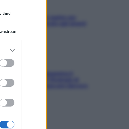
 third
L’oroscopo food di Jupiter per
l’estate 2026 dedicato agli amanti
del cibo
Downstream
er and store
to grant or
ed purposes
La trappola della dopamina ti
segue in spiaggia? Strategie di
digital detox per staccare davvero