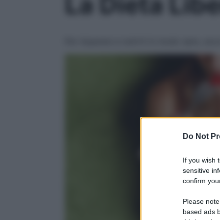
La Dieta Libe
Per imparare a nutrirti in modo sano, ecco
Do Not Pr
If you wish 
sensitive in
confirm your
Please note
based ads b