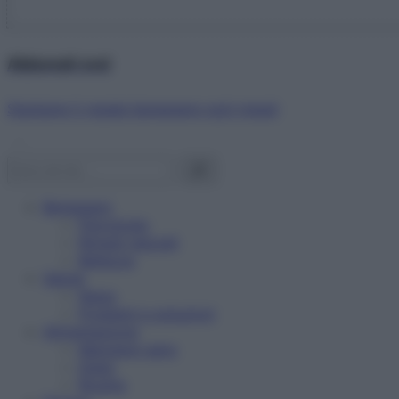
Abbonati ora!
Starbene ti regala benessere ogni mese!
Benessere
Psicologia
Rimedi naturali
Bellezza
Salute
News
Problemi e soluzioni
Alimentazione
Mangiare sano
Diete
Ricette