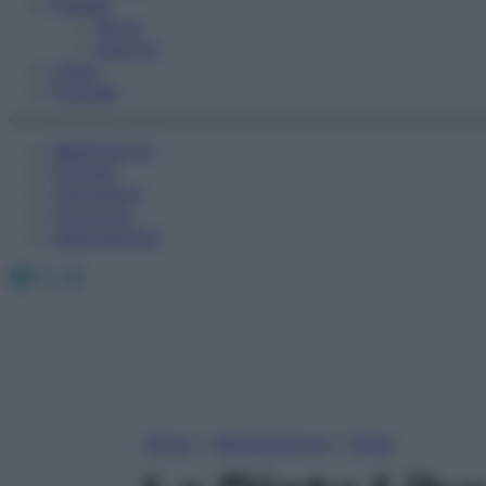
Fitness
Sport
Esercizi
Video
Podcast
Medicina AZ
Farmaci
Calcolatori
Oroscopo
Abbonamenti
Facebook
X
Instagram
Home
»
Alimentazione
»
Diete