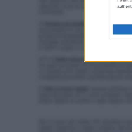
Non esistono cibi dimagranti ma solo un gi
caloriche: di qui la necessità di non fare
authenti
movimento.
3)
Si basa sul modello mediterraneo e su
extravergine di oliva, dei prodotti ortofr
proteica insostituibile (senza però elimina
formaggi soprattutto freschi per il minor
di latte o yogurt e dell’utilizzo di spezi
4) È di
facile esecuzione
dovunque, è grad
tre pasti principali con la possibilità di ges
La verdura può essere consumata liberam
completezza,varietà e grande piacere al 
5)
Non ci sono regole
imposte all’interno 
pane alla pasta non ci sono problemi. Ins
ampio spazio di scelta in ogni singolo mo
Non ci sono cibi vietati. Per decidere cos
regole riassunte in questo schema. Ma se 