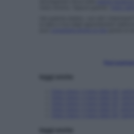
da preparare clicca sulla
pagina faceboo
menu diverso. Oppure guarda i
menu setti
Hai qualche dubbio, vuoi altri chiarimenti
la data e l’ora degli appuntamenti telefon
puoi
consultarla anche on line
grazie al se
Puoi scaricar
leggi anche
Dieta Libera, il menu della 34^ sett
Dieta Libera, il menu della 33^ sett
Dieta Libera, il menu della 32^ sett
Dieta Libera, il menu della 31^ setti
Dieta Libera, il menu della 30^ sett
leggi anche