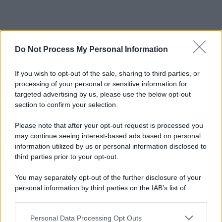
Do Not Process My Personal Information
If you wish to opt-out of the sale, sharing to third parties, or
processing of your personal or sensitive information for
targeted advertising by us, please use the below opt-out
section to confirm your selection.
Please note that after your opt-out request is processed you
may continue seeing interest-based ads based on personal
information utilized by us or personal information disclosed to
third parties prior to your opt-out.
You may separately opt-out of the further disclosure of your
personal information by third parties on the IAB’s list of
downstream participants.
Personal Data Processing Opt Outs
This information may also be disclosed by us to third parties