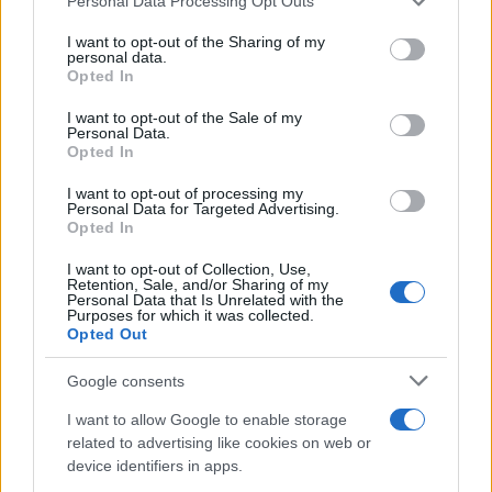
Personal Data Processing Opt Outs
This information may also be disclosed by us to third parties
on the IAB’s List of Downstream Participants that may further
I want to opt-out of the Sharing of my
disclose it to other third parties.
personal data.
Opted In
Please note that this website/app uses one or more Google
services and may gather and store information including but
I want to opt-out of the Sale of my
Personal Data.
not limited to your visit or usage behaviour. You may click to
Opted In
grant or deny consent to Google and its third-party tags to
use your data for below specified purposes in below Google
I want to opt-out of processing my
consent section.
Personal Data for Targeted Advertising.
Opted In
I want to opt-out of Collection, Use,
Retention, Sale, and/or Sharing of my
Personal Data that Is Unrelated with the
Purposes for which it was collected.
Opted Out
Google consents
I want to allow Google to enable storage
related to advertising like cookies on web or
device identifiers in apps.