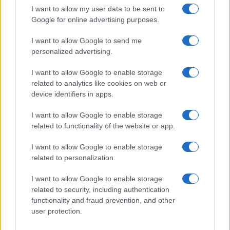
I want to allow my user data to be sent to
Google for online advertising purposes.
I want to allow Google to send me
personalized advertising.
I want to allow Google to enable storage
related to analytics like cookies on web or
device identifiers in apps.
I want to allow Google to enable storage
related to functionality of the website or app.
I want to allow Google to enable storage
related to personalization.
I want to allow Google to enable storage
related to security, including authentication
functionality and fraud prevention, and other
user protection.