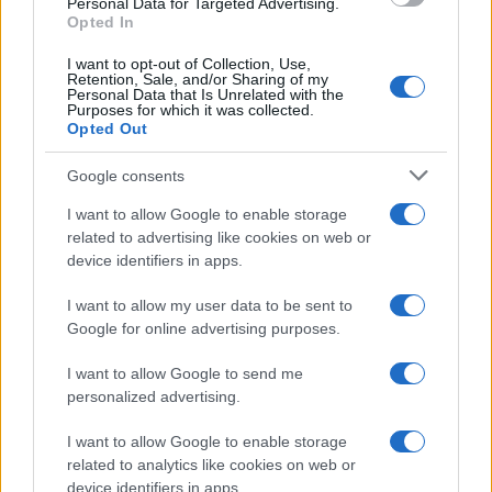
Personal Data for Targeted Advertising.
Opted In
I want to opt-out of Collection, Use,
Retention, Sale, and/or Sharing of my
Personal Data that Is Unrelated with the
Purposes for which it was collected.
Opted Out
Google consents
I want to allow Google to enable storage
related to advertising like cookies on web or
device identifiers in apps.
I want to allow my user data to be sent to
Google for online advertising purposes.
I want to allow Google to send me
personalized advertising.
I want to allow Google to enable storage
related to analytics like cookies on web or
device identifiers in apps.